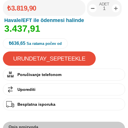
ADET
₺3.819,90
Havale/EFT ile ödenmesi halinde
3
.
4
3
7
,
9
1
₺636,65
Sa ratama počev od
Poručivanje telefonom
Uporediti
Besplatna isporuka
Opis proizvoda