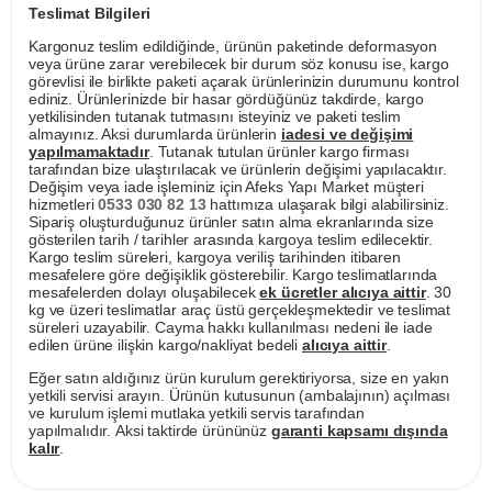
Teslimat Bilgileri
Kargonuz teslim edildiğinde, ürünün paketinde deformasyon
veya ürüne zarar verebilecek bir durum söz konusu ise, kargo
görevlisi ile birlikte paketi açarak ürünlerinizin durumunu kontrol
ediniz. Ürünlerinizde bir hasar gördüğünüz takdirde, kargo
yetkilisinden tutanak tutmasını isteyiniz ve paketi teslim
almayınız. Aksi durumlarda ürünlerin
iadesi ve değişimi
yapılmamaktadır
. Tutanak tutulan ürünler kargo firması
tarafından bize ulaştırılacak ve ürünlerin değişimi yapılacaktır.
Değişim veya iade işleminiz için Afeks Yapı Market müşteri
hizmetleri
0533 030 82 13
hattımıza ulaşarak bilgi alabilirsiniz.
Sipariş oluşturduğunuz ürünler satın alma ekranlarında size
gösterilen tarih / tarihler arasında kargoya teslim edilecektir.
Kargo teslim süreleri, kargoya veriliş tarihinden itibaren
mesafelere göre değişiklik gösterebilir. Kargo teslimatlarında
mesafelerden dolayı oluşabilecek
ek ücretler alıcıya aittir
. 30
kg ve üzeri teslimatlar araç üstü gerçekleşmektedir ve teslimat
süreleri uzayabilir. Cayma hakkı kullanılması nedeni ile iade
edilen ürüne ilişkin kargo/nakliyat bedeli
alıcıya aittir
.
Eğer satın aldığınız ürün kurulum gerektiriyorsa, size en yakın
yetkili servisi arayın. Ürünün kutusunun (ambalajının) açılması
ve kurulum işlemi mutlaka yetkili servis tarafından
yapılmalıdır. Aksi taktirde ürününüz
garanti kapsamı dışında
kalır
.