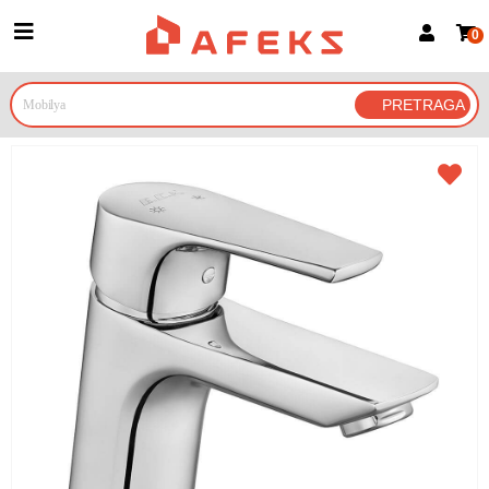
0
Prijava za članove
Prijavite se
Prijavite se Google nalogom