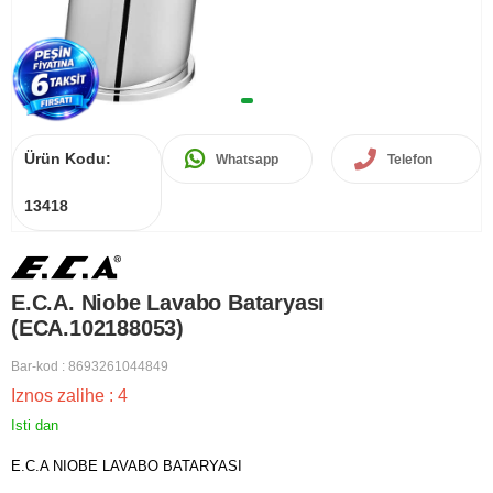
Ürün Kodu:
Whatsapp
Telefon
13418
E.C.A. Niobe Lavabo Bataryası
(ECA.102188053)
Bar-kod
:
8693261044849
Iznos zalihe
:
4
Isti dan
E.C.A NIOBE LAVABO BATARYASI