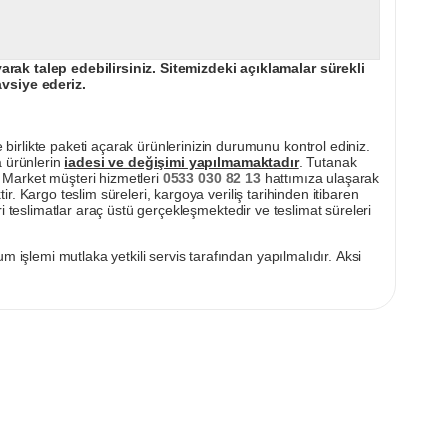
ak talep edebilirsiniz. Sitemizdeki açıklamalar sürekli
avsiye ederiz.
irlikte paketi açarak ürünlerinizin durumunu kontrol ediniz.
a ürünlerin
iadesi ve değişimi yapılmamaktadır
. Tutanak
pı Market müşteri hizmetleri
0533 030 82 13
hattımıza ulaşarak
ir. Kargo teslim süreleri, kargoya veriliş tarihinden itibaren
i teslimatlar araç üstü gerçekleşmektedir ve teslimat süreleri
m işlemi mutlaka yetkili servis tarafından yapılmalıdır. Aksi