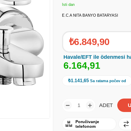
Isti dan
E.C.A NITA BANYO BATARYASI
₺6.849,90
Havale/EFT ile ödenmesi h
6
.
1
6
4
,
9
1
₺1.141,65
Sa ratama počev od
ADET
Poručivanje
telefonom