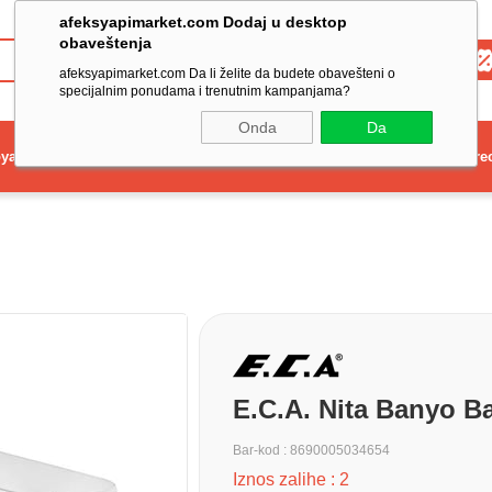
afeksyapimarket.com Dodaj u desktop
obaveštenja
Toptan
afeksyapimarket.com Da li želite da budete obavešteni o
specijalnim ponudama i trenutnim kampanjama?
Onda
Da
ya
Elektrikli El Aleti
Aydınlatma ve Elektrik
Dekorasyon ve Ev Gere
E.C.A. Nita Banyo B
Bar-kod
:
8690005034654
Iznos zalihe
:
2