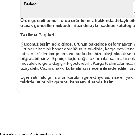
Barkod
Ürün görseli temsili olup ürünlerimiz hakkında detaylı bil
olarak güncellenmektedir. Bazı detaylar sadece kataloglar
Teslimat Bilgileri
Kargonuz teslim edildiğinde, ürünün paketinde deformasyon vey
Ürünlerinizde bir hasar gördüğünüz takdirde, kargo yetkilisind
tutulan ürünler kargo firması tarafından bize ulaştırılacak ve 
bilgi alabilirsiniz. Sipariş oluşturduğunuz ürünler satın alma ek
mesafelere göre değişiklik gösterebilir. Kargo teslimatlarınd
uzayabilir. Cayma hakkı kullanılması nedeni ile iade edilen ürü
Eğer satın aldığınız ürün kurulum gerektiriyorsa, size en yakın
taktirde ürününüz
garanti kapsamı dışında kalır
.
Prijavite se za naše E-mail novosti