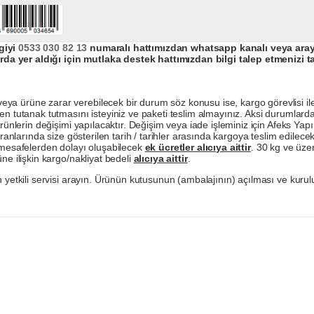
giyi
0533 030 82 13
numaralı hattımızdan whatsapp kanalı veya arayar
da yer aldığı için mutlaka destek hattımızdan bilgi talep etmenizi t
a ürüne zarar verebilecek bir durum söz konusu ise, kargo görevlisi ile b
en tutanak tutmasını isteyiniz ve paketi teslim almayınız. Aksi durumlard
ürünlerin değişimi yapılacaktır. Değişim veya iade işleminiz için Afeks Ya
ranlarında size gösterilen tarih / tarihler arasında kargoya teslim edilecekt
a mesafelerden dolayı oluşabilecek
ek ücretler alıcıya aittir
. 30 kg ve üzer
ne ilişkin kargo/nakliyat bedeli
alıcıya aittir
.
 yetkili servisi arayın. Ürünün kutusunun (ambalajının) açılması ve kurulu