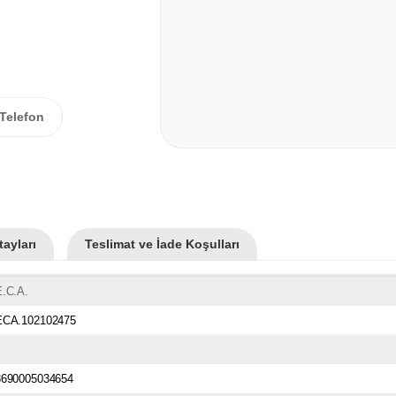
Telefon
ayları
Teslimat ve İade Koşulları
E.C.A.
ECA.102102475
8690005034654