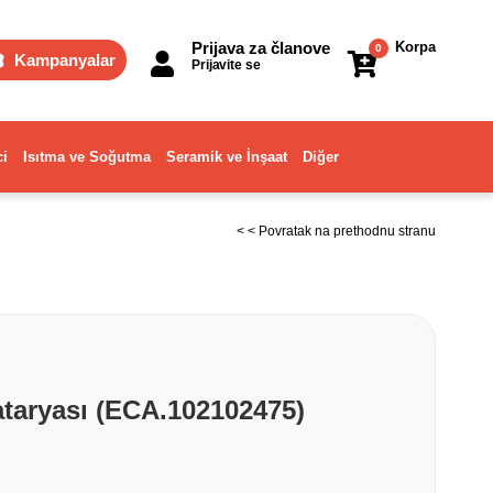
Prijava za članove
Korpa
0
Kampanyalar
Prijavite se
ci
Isıtma ve Soğutma
Seramik ve İnşaat
Diğer
< < Povratak na prethodnu stranu
ataryası (ECA.102102475)