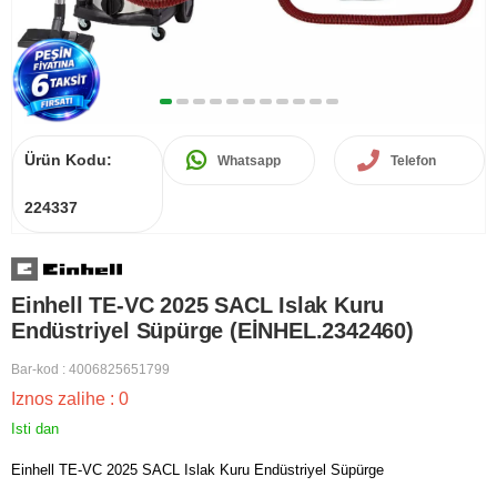
Ürün Kodu:
Whatsapp
Telefon
224337
Einhell TE-VC 2025 SACL Islak Kuru
Endüstriyel Süpürge (EİNHEL.2342460)
Bar-kod
:
4006825651799
Iznos zalihe
:
0
Isti dan
Einhell TE-VC 2025 SACL Islak Kuru Endüstriyel Süpürge