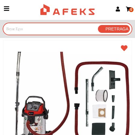
0
Prijava za članove
Prijavite se
Prijavite se Google nalogom