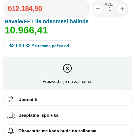
ADET
₺12.184,90
Havale/EFT ile ödenmesi halinde
1
0
.
9
6
6
,
4
1
₺2.030,82
Sa ratama počev od
Proizvod nije na zalihama.
Uporediti
Besplatna isporuka
Obavestite me kada bude na zalihama