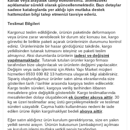
kanalı veya arayarak talep edebilirsiniz. Sitemizdeki
açıklamalar sürekli olarak güncellenmektedir. Bazı detaylar
sadece kataloglarda yer aldığı için mutlaka destek
hattımızdan bilgi talep etmenizi tavsiye ederiz.
Teslimat Bilgileri
Kargonuz teslim edildiğinde, ürünün paketinde deformasyon
veya ürüne zarar verebilecek bir durum söz konusu ise, kargo
görevlisi ile birlikte paketi açarak ürünlerinizin durumunu kontrol
ediniz. Ürünlerinizde bir hasar gördüğünüz takdirde, kargo
yetkilisinden tutanak tutmasını isteyiniz ve paketi teslim
almayınız. Aksi durumlarda ürünlerin
iadesi ve değişimi
yapılmamaktadır
. Tutanak tutulan ürünler kargo firması
tarafından bize ulaştırılacak ve ürünlerin değişimi yapılacaktır.
Değişim veya iade işleminiz için Afeks Yapı Market müşteri
hizmetleri
0533 030 82 13
hattımıza ulaşarak bilgi alabilirsiniz.
Sipariş oluşturduğunuz ürünler satın alma ekranlarında size
gösterilen tarih / tarihler arasında kargoya teslim edilecektir.
Kargo teslim süreleri, kargoya veriliş tarihinden itibaren
mesafelere göre değişiklik gösterebilir. Kargo teslimatlarında
mesafelerden dolayı oluşabilecek
ek ücretler alıcıya aittir
. 30
kg ve üzeri teslimatlar araç üstü gerçekleşmektedir ve teslimat
süreleri uzayabilir. Cayma hakkı kullanılması nedeni ile iade
edilen ürüne ilişkin kargo/nakliyat bedeli
alıcıya aittir
.
Eğer satın aldığınız ürün kurulum gerektiriyorsa, size en yakın
yetkili servisi arayın. Ürünün kutusunun (ambalajının) açılması
ve kurulum işlemi mutlaka yetkili servis tarafından