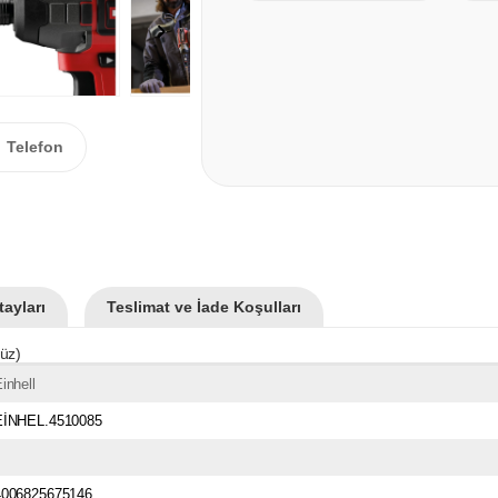
Telefon
ayları
Teslimat ve İade Koşulları
süz)
inhell
EİNHEL.4510085
4006825675146