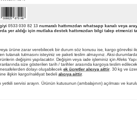
giyi
0533 030 82 13
numaralı hattımızdan whatsapp kanalı veya arayar
da yer aldığı için mutlaka destek hattımızdan bilgi talep etmenizi t
a ürüne zarar verebilecek bir durum söz konusu ise, kargo görevlisi ile b
en tutanak tutmasını isteyiniz ve paketi teslim almayınız. Aksi durumlard
ürünlerin değişimi yapılacaktır. Değişim veya iade işleminiz için Afeks Ya
ranlarında size gösterilen tarih / tarihler arasında kargoya teslim edilecekt
a mesafelerden dolayı oluşabilecek
ek ücretler alıcıya aittir
. 30 kg ve üzer
ne ilişkin kargo/nakliyat bedeli
alıcıya aittir
.
 yetkili servisi arayın. Ürünün kutusunun (ambalajının) açılması ve kurulu