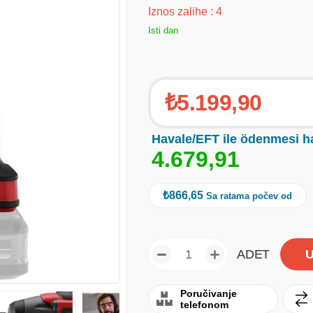
Iznos zalihe
:
4
Isti dan
₺5.199,90
Havale/EFT ile ödenmesi h
4
.
6
7
9
,
9
1
₺866,65
Sa ratama počev od
ADET
Poručivanje
telefonom