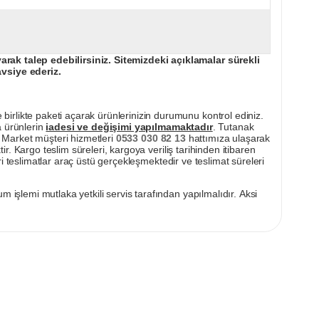
ak talep edebilirsiniz. Sitemizdeki açıklamalar sürekli
avsiye ederiz.
irlikte paketi açarak ürünlerinizin durumunu kontrol ediniz.
a ürünlerin
iadesi ve değişimi yapılmamaktadır
. Tutanak
pı Market müşteri hizmetleri
0533 030 82 13
hattımıza ulaşarak
ir. Kargo teslim süreleri, kargoya veriliş tarihinden itibaren
i teslimatlar araç üstü gerçekleşmektedir ve teslimat süreleri
m işlemi mutlaka yetkili servis tarafından yapılmalıdır. Aksi