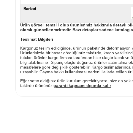
Barkod
Ürün görseli temsili olup ürünlerimiz hakkında detaylı bil
olarak güncellenmektedir. Bazı detaylar sadece kataloglar
Teslimat Bilgileri
Kargonuz teslim edildiğinde, ürünün paketinde deformasyon vey
Ürünlerinizde bir hasar gördüğünüz takdirde, kargo yetkilisind
tutulan ürünler kargo firması tarafından bize ulaştırılacak ve 
bilgi alabilirsiniz. Sipariş oluşturduğunuz ürünler satın alma ek
mesafelere göre değişiklik gösterebilir. Kargo teslimatlarınd
uzayabilir. Cayma hakkı kullanılması nedeni ile iade edilen ürü
Eğer satın aldığınız ürün kurulum gerektiriyorsa, size en yakın
taktirde ürününüz
garanti kapsamı dışında kalır
.