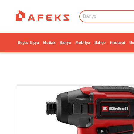
Beyaz Eşya
Mutfak
Banyo
Mobilya
Bahçe
Hırdavat
Bo