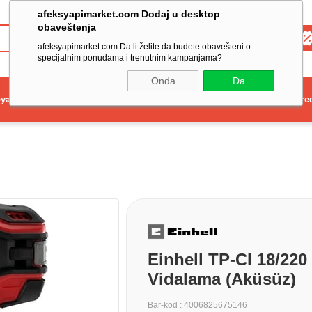
afeksyapimarket.com Dodaj u desktop
obaveštenja
Toptan
afeksyapimarket.com Da li želite da budete obavešteni o
specijalnim ponudama i trenutnim kampanjama?
Onda
Da
ya
Elektrikli El Aleti
Aydınlatma ve Elektrik
Dekorasyon ve Ev Gere
Einhell TP-CI 18/220
Vidalama (Aküsüz)
Bar-kod
:
4006825675146