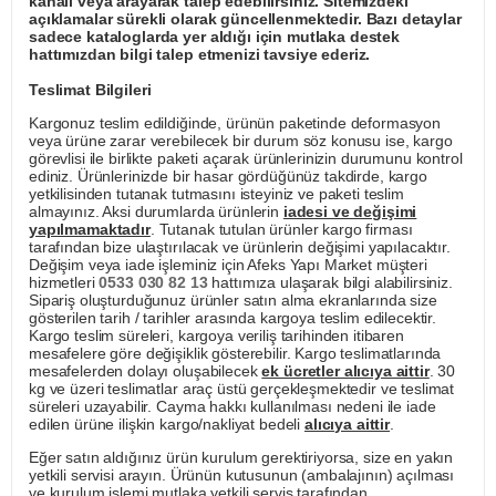
kanalı veya arayarak talep edebilirsiniz. Sitemizdeki
açıklamalar sürekli olarak güncellenmektedir. Bazı detaylar
sadece kataloglarda yer aldığı için mutlaka destek
hattımızdan bilgi talep etmenizi tavsiye ederiz.
Teslimat Bilgileri
Kargonuz teslim edildiğinde, ürünün paketinde deformasyon
veya ürüne zarar verebilecek bir durum söz konusu ise, kargo
görevlisi ile birlikte paketi açarak ürünlerinizin durumunu kontrol
ediniz. Ürünlerinizde bir hasar gördüğünüz takdirde, kargo
yetkilisinden tutanak tutmasını isteyiniz ve paketi teslim
almayınız. Aksi durumlarda ürünlerin
iadesi ve değişimi
yapılmamaktadır
. Tutanak tutulan ürünler kargo firması
tarafından bize ulaştırılacak ve ürünlerin değişimi yapılacaktır.
Değişim veya iade işleminiz için Afeks Yapı Market müşteri
hizmetleri
0533 030 82 13
hattımıza ulaşarak bilgi alabilirsiniz.
Sipariş oluşturduğunuz ürünler satın alma ekranlarında size
gösterilen tarih / tarihler arasında kargoya teslim edilecektir.
Kargo teslim süreleri, kargoya veriliş tarihinden itibaren
mesafelere göre değişiklik gösterebilir. Kargo teslimatlarında
mesafelerden dolayı oluşabilecek
ek ücretler alıcıya aittir
. 30
kg ve üzeri teslimatlar araç üstü gerçekleşmektedir ve teslimat
süreleri uzayabilir. Cayma hakkı kullanılması nedeni ile iade
edilen ürüne ilişkin kargo/nakliyat bedeli
alıcıya aittir
.
Eğer satın aldığınız ürün kurulum gerektiriyorsa, size en yakın
yetkili servisi arayın. Ürünün kutusunun (ambalajının) açılması
ve kurulum işlemi mutlaka yetkili servis tarafından