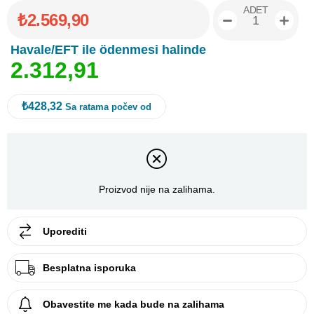
ADET
₺2.569,90
Havale/EFT ile ödenmesi halinde
2
.
3
1
2
,
9
1
₺428,32
Sa ratama počev od
Proizvod nije na zalihama.
Uporediti
Besplatna isporuka
Obavestite me kada bude na zalihama