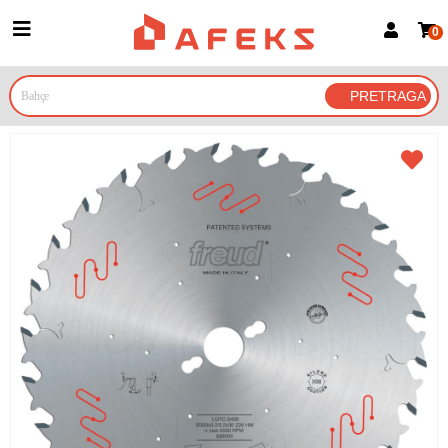
0
Prijava za članove
Prijavite se
Prijavite se Google nalogom