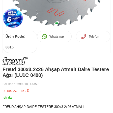
Ürün Kodu:
Whatsapp
Telefon
8815
Freud 300x3,2x26 Ahşap Atmalı Daire Testere
Ağzı (LU1C 0400)
Bar-kod
:
8699010147359
Iznos zalihe
:
0
Isti dan
FREUD AHŞAP DAİRE TESTERE 300x3.2x26 ATMALI