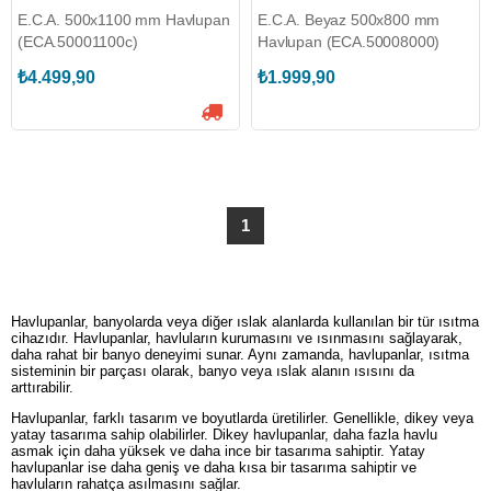
E.C.A. 500x1100 mm Havlupan
E.C.A. Beyaz 500x800 mm
(ECA.50001100c)
Havlupan (ECA.50008000)
₺4.499,90
₺1.999,90
1
Havlupanlar, banyolarda veya diğer ıslak alanlarda kullanılan bir tür ısıtma
cihazıdır. Havlupanlar, havluların kurumasını ve ısınmasını sağlayarak,
daha rahat bir banyo deneyimi sunar. Aynı zamanda, havlupanlar, ısıtma
sisteminin bir parçası olarak, banyo veya ıslak alanın ısısını da
arttırabilir.
Havlupanlar, farklı tasarım ve boyutlarda üretilirler. Genellikle, dikey veya
yatay tasarıma sahip olabilirler. Dikey havlupanlar, daha fazla havlu
asmak için daha yüksek ve daha ince bir tasarıma sahiptir. Yatay
havlupanlar ise daha geniş ve daha kısa bir tasarıma sahiptir ve
havluların rahatça asılmasını sağlar.