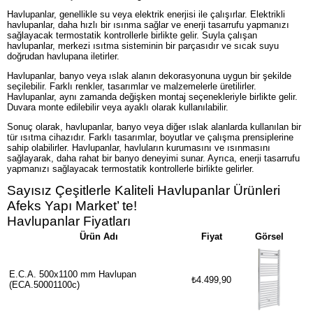
Havlupanlar, genellikle su veya elektrik enerjisi ile çalışırlar. Elektrikli
havlupanlar, daha hızlı bir ısınma sağlar ve enerji tasarrufu yapmanızı
sağlayacak termostatik kontrollerle birlikte gelir. Suyla çalışan
havlupanlar, merkezi ısıtma sisteminin bir parçasıdır ve sıcak suyu
doğrudan havlupana iletirler.
Havlupanlar, banyo veya ıslak alanın dekorasyonuna uygun bir şekilde
seçilebilir. Farklı renkler, tasarımlar ve malzemelerle üretilirler.
Havlupanlar, aynı zamanda değişken montaj seçenekleriyle birlikte gelir.
Duvara monte edilebilir veya ayaklı olarak kullanılabilir.
Sonuç olarak, havlupanlar, banyo veya diğer ıslak alanlarda kullanılan bir
tür ısıtma cihazıdır. Farklı tasarımlar, boyutlar ve çalışma prensiplerine
sahip olabilirler. Havlupanlar, havluların kurumasını ve ısınmasını
sağlayarak, daha rahat bir banyo deneyimi sunar. Ayrıca, enerji tasarrufu
yapmanızı sağlayacak termostatik kontrollerle birlikte gelirler.
Sayısız Çeşitlerle Kaliteli Havlupanlar Ürünleri
Afeks Yapı Market’ te!
Havlupanlar Fiyatları
Ürün Adı
Fiyat
Görsel
E.C.A. 500x1100 mm Havlupan
₺4.499,90
(ECA.50001100c)