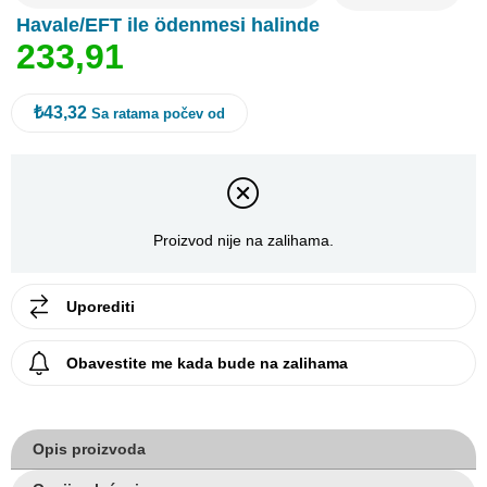
Havale/EFT ile ödenmesi halinde
2
3
3
,
9
1
₺43,32
Sa ratama počev od
Proizvod nije na zalihama.
Uporediti
Obavestite me kada bude na zalihama
Opis proizvoda