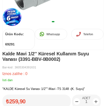
Ürün Kodu:
Whatsapp
Telefon
69291
Kalde Mavi 1/2'' Küresel Kullanım Suyu
Vanası (3391-BBV-0B0002)
Bar-kod
:
3605304391631
Iznos zalihe
:
0
Isti dan
"KALDE Küresel Su Vanası 1/2""-Mavi -TS 3148 -(K. Suyu)"
ADET
₺259,90