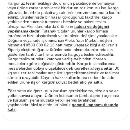
Kargonuz teslim edildiğinde, ürünün paketinde deformasyon
veya ürüne zarar verebilecek bir durum söz konusu ise, kargo
görevlisi ile birlikte paketi açarak ürünlerinizin durumunu kontrol
ediniz. Ürünlerinizde bir hasar gördüğünüz takdirde, kargo
yetkilisinden tutanak tutmasını isteyiniz ve paketi teslim
almayınız. Aksi durumlarda ürünlerin
iadesi ve değişimi
yapılmamaktadır
. Tutanak tutulan ürünler kargo firması
tarafından bize ulaştırılacak ve ürünlerin değişimi yapılacaktır.
Değişim veya iade işleminiz için Afeks Yapı Market müşteri
hizmetleri
0533 030 82 13
hattımıza ulaşarak bilgi alabilirsiniz.
Sipariş oluşturduğunuz ürünler satın alma ekranlarında size
gösterilen tarih / tarihler arasında kargoya teslim edilecektir.
Kargo teslim süreleri, kargoya veriliş tarihinden itibaren
mesafelere göre değişiklik gösterebilir. Kargo teslimatlarında
mesafelerden dolayı oluşabilecek
ek ücretler alıcıya aittir
. 30
kg ve üzeri teslimatlar araç üstü gerçekleşmektedir ve teslimat
süreleri uzayabilir. Cayma hakkı kullanılması nedeni ile iade
edilen ürüne ilişkin kargo/nakliyat bedeli
alıcıya aittir
.
Eğer satın aldığınız ürün kurulum gerektiriyorsa, size en yakın
yetkili servisi arayın. Ürünün kutusunun (ambalajının) açılması
ve kurulum işlemi mutlaka yetkili servis tarafından
yapılmalıdır. Aksi taktirde ürününüz
garanti kapsamı dışında
kalır
.