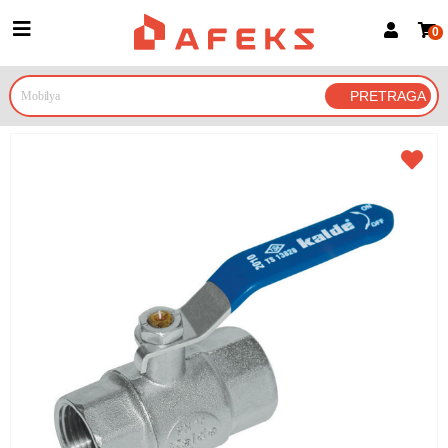
0
Prijava za članove
Prijavite se
Prijavite se Google nalogom