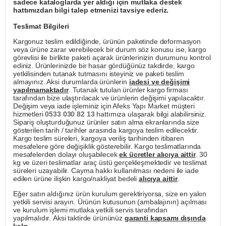
sadece kataloglarda yer aldığı için mutlaka destek
hattımızdan bilgi talep etmenizi tavsiye ederiz.
Teslimat Bilgileri
Kargonuz teslim edildiğinde, ürünün paketinde deformasyon
veya ürüne zarar verebilecek bir durum söz konusu ise, kargo
görevlisi ile birlikte paketi açarak ürünlerinizin durumunu kontrol
ediniz. Ürünlerinizde bir hasar gördüğünüz takdirde, kargo
yetkilisinden tutanak tutmasını isteyiniz ve paketi teslim
almayınız. Aksi durumlarda ürünlerin
iadesi ve değişimi
yapılmamaktadır
. Tutanak tutulan ürünler kargo firması
tarafından bize ulaştırılacak ve ürünlerin değişimi yapılacaktır.
Değişim veya iade işleminiz için Afeks Yapı Market müşteri
hizmetleri
0533 030 82 13
hattımıza ulaşarak bilgi alabilirsiniz.
Sipariş oluşturduğunuz ürünler satın alma ekranlarında size
gösterilen tarih / tarihler arasında kargoya teslim edilecektir.
Kargo teslim süreleri, kargoya veriliş tarihinden itibaren
mesafelere göre değişiklik gösterebilir. Kargo teslimatlarında
mesafelerden dolayı oluşabilecek
ek ücretler alıcıya aittir
. 30
kg ve üzeri teslimatlar araç üstü gerçekleşmektedir ve teslimat
süreleri uzayabilir. Cayma hakkı kullanılması nedeni ile iade
edilen ürüne ilişkin kargo/nakliyat bedeli
alıcıya aittir
.
Eğer satın aldığınız ürün kurulum gerektiriyorsa, size en yakın
yetkili servisi arayın. Ürünün kutusunun (ambalajının) açılması
ve kurulum işlemi mutlaka yetkili servis tarafından
yapılmalıdır. Aksi taktirde ürününüz
garanti kapsamı dışında