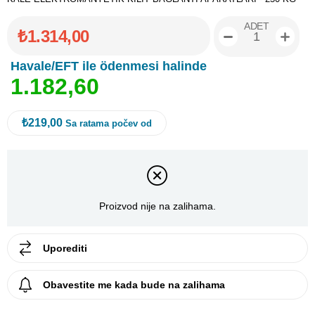
ADET
₺1.314,00
Havale/EFT ile ödenmesi halinde
1
.
1
8
2
,
6
0
₺219,00
Sa ratama počev od
Proizvod nije na zalihama.
Uporediti
Obavestite me kada bude na zalihama