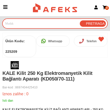
0
Prijava za članove
Prijavite se
Prijavite se Google nalogom
Ürün Kodu:
Whatsapp
Telefon
225209
KALE Kilit 250 Kg Elektromanyetik Kilit
Bağlantı Aparatı (KD050/70-111)
Bar-kod
:
8697404425410
Iznos zalihe
:
0
Isti dan
KALE ELEKTROMANYETİK KİLİT BAĞLANTI APARATLARI - 250 KG