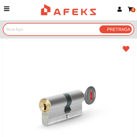
0
Prijava za članove
Prijavite se
Prijavite se Google nalogom