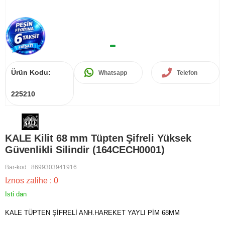
Ürün Kodu:
Whatsapp
Telefon
225210
KALE Kilit 68 mm Tüpten Şifreli Yüksek
Güvenlikli Silindir (164CECH0001)
Bar-kod
:
8699303941916
Iznos zalihe
:
0
Isti dan
KALE TÜPTEN ŞİFRELİ ANH.HAREKET YAYLI PİM 68MM