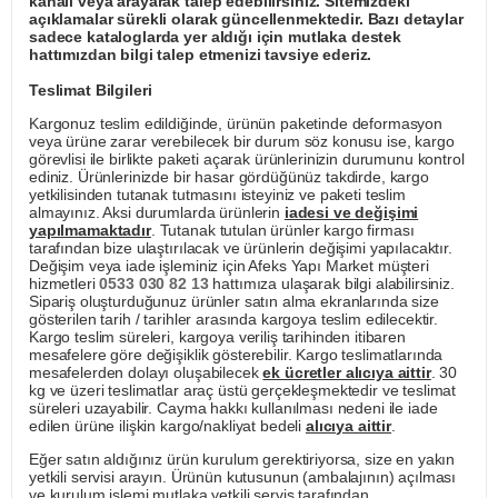
kanalı veya arayarak talep edebilirsiniz. Sitemizdeki
açıklamalar sürekli olarak güncellenmektedir. Bazı detaylar
sadece kataloglarda yer aldığı için mutlaka destek
hattımızdan bilgi talep etmenizi tavsiye ederiz.
Teslimat Bilgileri
Kargonuz teslim edildiğinde, ürünün paketinde deformasyon
veya ürüne zarar verebilecek bir durum söz konusu ise, kargo
görevlisi ile birlikte paketi açarak ürünlerinizin durumunu kontrol
ediniz. Ürünlerinizde bir hasar gördüğünüz takdirde, kargo
yetkilisinden tutanak tutmasını isteyiniz ve paketi teslim
almayınız. Aksi durumlarda ürünlerin
iadesi ve değişimi
yapılmamaktadır
. Tutanak tutulan ürünler kargo firması
tarafından bize ulaştırılacak ve ürünlerin değişimi yapılacaktır.
Değişim veya iade işleminiz için Afeks Yapı Market müşteri
hizmetleri
0533 030 82 13
hattımıza ulaşarak bilgi alabilirsiniz.
Sipariş oluşturduğunuz ürünler satın alma ekranlarında size
gösterilen tarih / tarihler arasında kargoya teslim edilecektir.
Kargo teslim süreleri, kargoya veriliş tarihinden itibaren
mesafelere göre değişiklik gösterebilir. Kargo teslimatlarında
mesafelerden dolayı oluşabilecek
ek ücretler alıcıya aittir
. 30
kg ve üzeri teslimatlar araç üstü gerçekleşmektedir ve teslimat
süreleri uzayabilir. Cayma hakkı kullanılması nedeni ile iade
edilen ürüne ilişkin kargo/nakliyat bedeli
alıcıya aittir
.
Eğer satın aldığınız ürün kurulum gerektiriyorsa, size en yakın
yetkili servisi arayın. Ürünün kutusunun (ambalajının) açılması
ve kurulum işlemi mutlaka yetkili servis tarafından