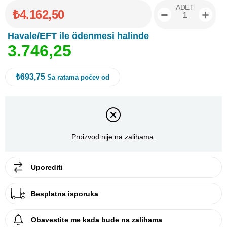
ADET
₺4.162,50
Havale/EFT ile ödenmesi halinde
3
.
7
4
6
,
2
5
₺693,75
Sa ratama počev od
Proizvod nije na zalihama.
Uporediti
Besplatna isporuka
Obavestite me kada bude na zalihama