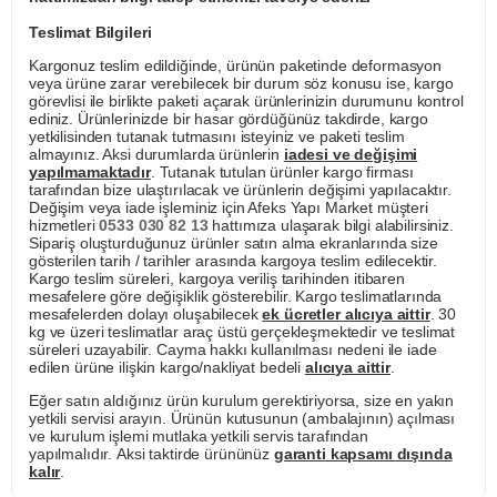
Teslimat Bilgileri
Kargonuz teslim edildiğinde, ürünün paketinde deformasyon
veya ürüne zarar verebilecek bir durum söz konusu ise, kargo
görevlisi ile birlikte paketi açarak ürünlerinizin durumunu kontrol
ediniz. Ürünlerinizde bir hasar gördüğünüz takdirde, kargo
yetkilisinden tutanak tutmasını isteyiniz ve paketi teslim
almayınız. Aksi durumlarda ürünlerin
iadesi ve değişimi
yapılmamaktadır
. Tutanak tutulan ürünler kargo firması
tarafından bize ulaştırılacak ve ürünlerin değişimi yapılacaktır.
Değişim veya iade işleminiz için Afeks Yapı Market müşteri
hizmetleri
0533 030 82 13
hattımıza ulaşarak bilgi alabilirsiniz.
Sipariş oluşturduğunuz ürünler satın alma ekranlarında size
gösterilen tarih / tarihler arasında kargoya teslim edilecektir.
Kargo teslim süreleri, kargoya veriliş tarihinden itibaren
mesafelere göre değişiklik gösterebilir. Kargo teslimatlarında
mesafelerden dolayı oluşabilecek
ek ücretler alıcıya aittir
. 30
kg ve üzeri teslimatlar araç üstü gerçekleşmektedir ve teslimat
süreleri uzayabilir. Cayma hakkı kullanılması nedeni ile iade
edilen ürüne ilişkin kargo/nakliyat bedeli
alıcıya aittir
.
Eğer satın aldığınız ürün kurulum gerektiriyorsa, size en yakın
yetkili servisi arayın. Ürünün kutusunun (ambalajının) açılması
ve kurulum işlemi mutlaka yetkili servis tarafından
yapılmalıdır. Aksi taktirde ürününüz
garanti kapsamı dışında
kalır
.