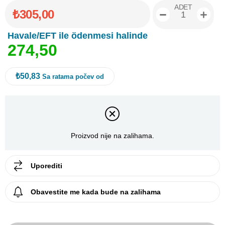
ADET
₺305,00
Havale/EFT ile ödenmesi halinde
2
7
4
,
5
0
₺50,83
Sa ratama počev od
Proizvod nije na zalihama.
Uporediti
Obavestite me kada bude na zalihama