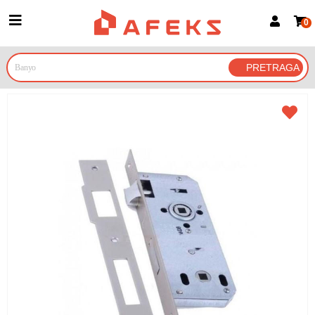
0
Prijava za članove
Prijavite se
Prijavite se Google nalogom