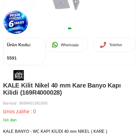
Ürün Kodu:
Whatsapp
Telefon
5591
KALE Kilit Nikel 40 mm Kare Banyo Kapı
Kilidi (169R4000028)
Bar-kod
:
8699401381058
Iznos zalihe
:
0
Isti dan
KALE BANYO - WC KAPI KİLİDİ 40 mm NİKEL ( KARE )