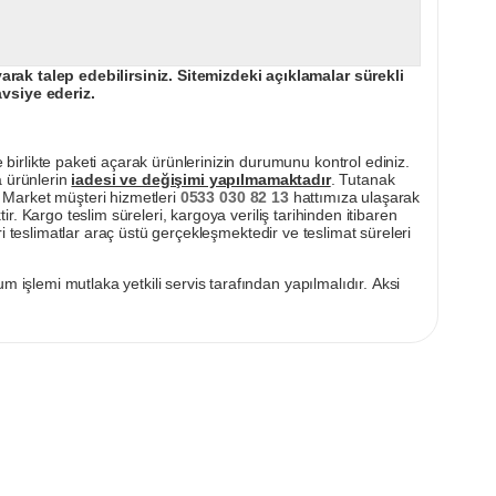
ak talep edebilirsiniz. Sitemizdeki açıklamalar sürekli
avsiye ederiz.
irlikte paketi açarak ürünlerinizin durumunu kontrol ediniz.
a ürünlerin
iadesi ve değişimi yapılmamaktadır
. Tutanak
pı Market müşteri hizmetleri
0533 030 82 13
hattımıza ulaşarak
ir. Kargo teslim süreleri, kargoya veriliş tarihinden itibaren
i teslimatlar araç üstü gerçekleşmektedir ve teslimat süreleri
m işlemi mutlaka yetkili servis tarafından yapılmalıdır. Aksi