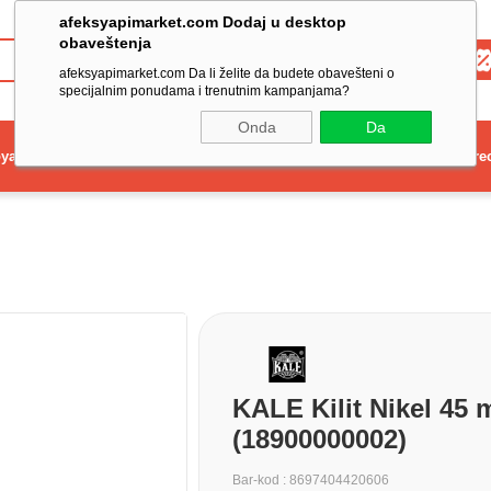
afeksyapimarket.com Dodaj u desktop
obaveštenja
Toptan
afeksyapimarket.com Da li želite da budete obavešteni o
specijalnim ponudama i trenutnim kampanjama?
Onda
Da
ya
Elektrikli El Aleti
Aydınlatma ve Elektrik
Dekorasyon ve Ev Gere
KALE Kilit Nikel 45 
(18900000002)
Bar-kod
:
8697404420606