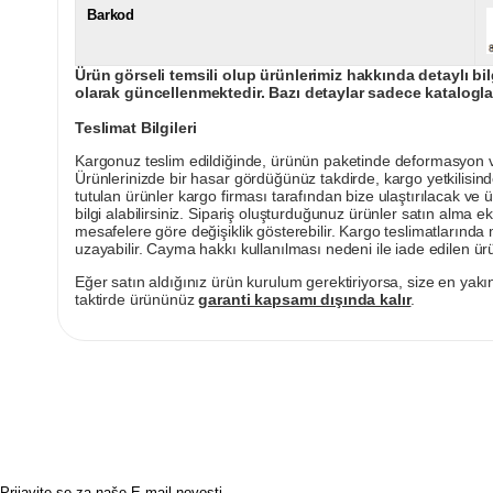
Barkod
Ürün görseli temsili olup ürünlerimiz hakkında detaylı bil
olarak güncellenmektedir. Bazı detaylar sadece kataloglar
Teslimat Bilgileri
Kargonuz teslim edildiğinde, ürünün paketinde deformasyon vey
Ürünlerinizde bir hasar gördüğünüz takdirde, kargo yetkilisind
tutulan ürünler kargo firması tarafından bize ulaştırılacak ve 
bilgi alabilirsiniz. Sipariş oluşturduğunuz ürünler satın alma ek
mesafelere göre değişiklik gösterebilir. Kargo teslimatlarınd
uzayabilir. Cayma hakkı kullanılması nedeni ile iade edilen ürü
Eğer satın aldığınız ürün kurulum gerektiriyorsa, size en yakın
taktirde ürününüz
garanti kapsamı dışında kalır
.
Prijavite se za naše E-mail novosti