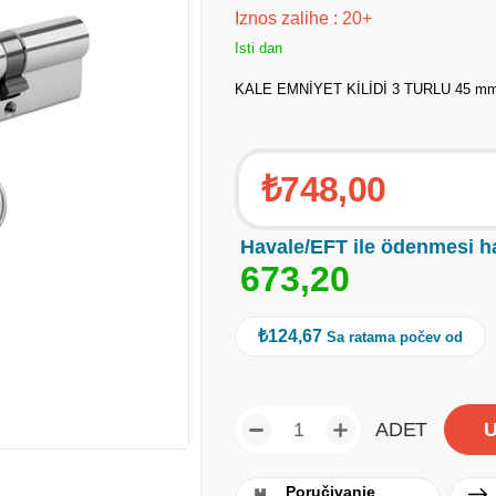
Iznos zalihe
:
20+
Isti dan
KALE EMNİYET KİLİDİ 3 TURLU 45 mm
₺748,00
Havale/EFT ile ödenmesi h
6
7
3
,
2
0
₺124,67
Sa ratama počev od
ADET
Poručivanje