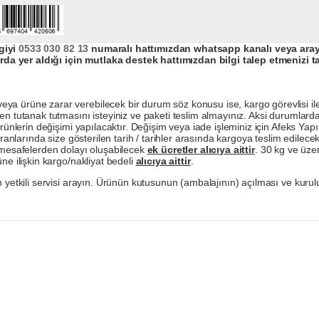
giyi
0533 030 82 13
numaralı hattımızdan whatsapp kanalı veya arayar
da yer aldığı için mutlaka destek hattımızdan bilgi talep etmenizi t
a ürüne zarar verebilecek bir durum söz konusu ise, kargo görevlisi ile b
en tutanak tutmasını isteyiniz ve paketi teslim almayınız. Aksi durumlard
ürünlerin değişimi yapılacaktır. Değişim veya iade işleminiz için Afeks Ya
ranlarında size gösterilen tarih / tarihler arasında kargoya teslim edilecekt
a mesafelerden dolayı oluşabilecek
ek ücretler alıcıya aittir
. 30 kg ve üzer
ne ilişkin kargo/nakliyat bedeli
alıcıya aittir
.
 yetkili servisi arayın. Ürünün kutusunun (ambalajının) açılması ve kurulu