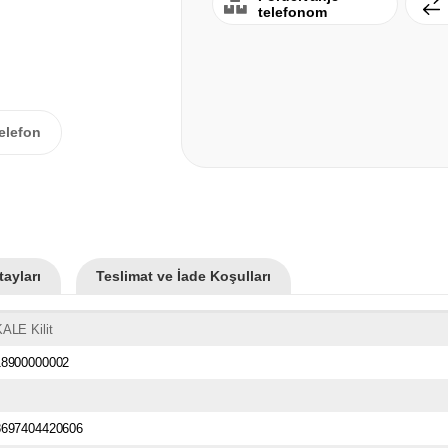
telefonom
elefon
ayları
Teslimat ve İade Koşulları
ALE Kilit
18900000002
8697404420606