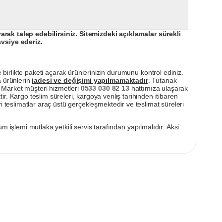
ak talep edebilirsiniz. Sitemizdeki açıklamalar sürekli
avsiye ederiz.
irlikte paketi açarak ürünlerinizin durumunu kontrol ediniz.
a ürünlerin
iadesi ve değişimi yapılmamaktadır
. Tutanak
pı Market müşteri hizmetleri
0533 030 82 13
hattımıza ulaşarak
ir. Kargo teslim süreleri, kargoya veriliş tarihinden itibaren
i teslimatlar araç üstü gerçekleşmektedir ve teslimat süreleri
m işlemi mutlaka yetkili servis tarafından yapılmalıdır. Aksi