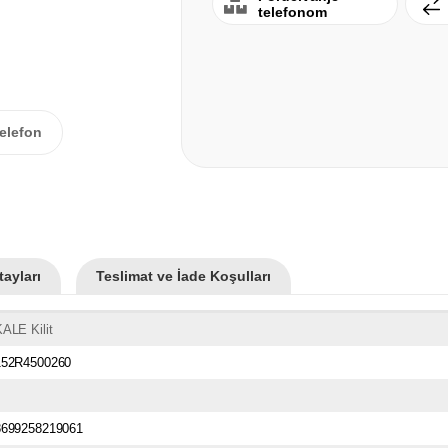
telefonom
elefon
ayları
Teslimat ve İade Koşulları
ALE Kilit
152R4500260
8699258219061