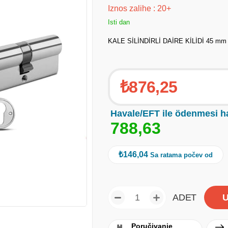
Iznos zalihe
:
20+
Isti dan
KALE SİLİNDİRLİ DAİRE KİLİDİ 45 mm
₺876,25
Havale/EFT ile ödenmesi h
7
8
8
,
6
3
₺146,04
Sa ratama počev od
ADET
Poručivanje