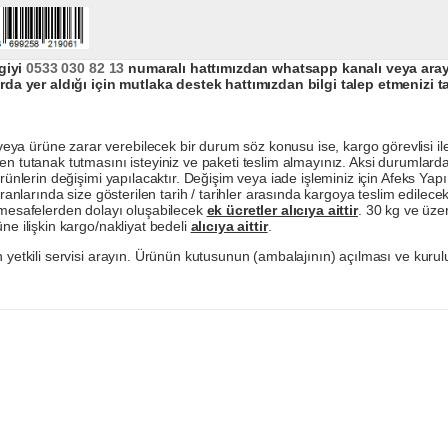
giyi
0533 030 82 13
numaralı hattımızdan whatsapp kanalı veya arayar
da yer aldığı için mutlaka destek hattımızdan bilgi talep etmenizi t
a ürüne zarar verebilecek bir durum söz konusu ise, kargo görevlisi ile b
en tutanak tutmasını isteyiniz ve paketi teslim almayınız. Aksi durumlard
ürünlerin değişimi yapılacaktır. Değişim veya iade işleminiz için Afeks Ya
ranlarında size gösterilen tarih / tarihler arasında kargoya teslim edilecekt
a mesafelerden dolayı oluşabilecek
ek ücretler alıcıya aittir
. 30 kg ve üzer
ne ilişkin kargo/nakliyat bedeli
alıcıya aittir
.
 yetkili servisi arayın. Ürünün kutusunun (ambalajının) açılması ve kurulu