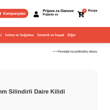
Prijava za članove
Korpa
0
Kampanyalar
Prijavite se
ci
Isıtma ve Soğutma
Seramik ve İnşaat
Diğer
< < Povratak na prethodnu stranu
m Silindirli Daire Kilidi