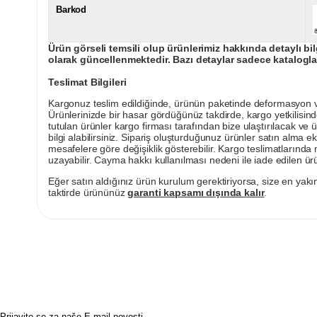
Barkod
Ürün görseli temsili olup ürünlerimiz hakkında detaylı bil
olarak güncellenmektedir. Bazı detaylar sadece kataloglar
Teslimat Bilgileri
Kargonuz teslim edildiğinde, ürünün paketinde deformasyon vey
Ürünlerinizde bir hasar gördüğünüz takdirde, kargo yetkilisind
tutulan ürünler kargo firması tarafından bize ulaştırılacak ve 
bilgi alabilirsiniz. Sipariş oluşturduğunuz ürünler satın alma ek
mesafelere göre değişiklik gösterebilir. Kargo teslimatlarınd
uzayabilir. Cayma hakkı kullanılması nedeni ile iade edilen ürü
Eğer satın aldığınız ürün kurulum gerektiriyorsa, size en yakın
taktirde ürününüz
garanti kapsamı dışında kalır
.
Prijavite se za naše E-mail novosti