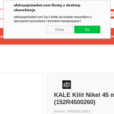
afeksyapimarket.com Dodaj u desktop
obaveštenja
Toptan
afeksyapimarket.com Da li želite da budete obavešteni o
specijalnim ponudama i trenutnim kampanjama?
Onda
Da
ya
Elektrikli El Aleti
Aydınlatma ve Elektrik
Dekorasyon ve Ev Gere
KALE Kilit Nikel 45 m
(152R4500260)
Bar-kod
:
8699258219061