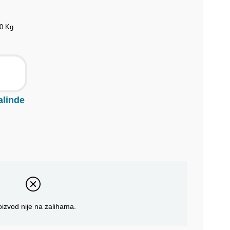
20 Kg
alinde
oizvod nije na zalihama.