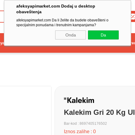
afeksyapimarket.com Dodaj u desktop
obaveštenja
Toptan
afeksyapimarket.com Da li želite da budete obavešteni o
specijalnim ponudama i trenutnim kampanjama?
Onda
Da
ya
Elektrikli El Aleti
Aydınlatma ve Elektrik
Dekorasyon ve Ev Gere
Kalekim Gri 20 Kg U
Bar-kod
:
8697405176502
Iznos zalihe
:
0