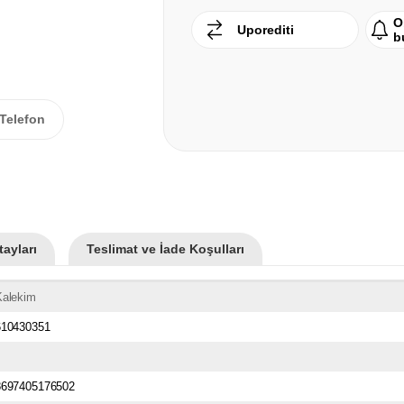
O
Uporediti
b
Telefon
ayları
Teslimat ve İade Koşulları
Kalekim
610430351
8697405176502