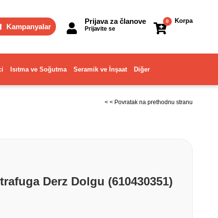
Prijava za članove
Korpa
0
Kampanyalar
Prijavite se
ci
Isıtma ve Soğutma
Seramik ve İnşaat
Diğer
< < Povratak na prethodnu stranu
ltrafuga Derz Dolgu (610430351)