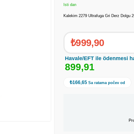
Isti dan
Kalekim 2279 Ultrafuga Gri Derz Dolgu 
₺999,90
Havale/EFT ile ödenmesi h
8
9
9
,
9
1
₺166,65
Sa ratama počev od
Pr