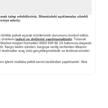
ak talep edebilirsiniz. Sitemizdeki açıklamalar sürekli
avsiye ederiz.
irlikte paketi açarak ürünlerinizin durumunu kontrol ediniz.
a ürünlerin
iadesi ve değişimi yapılmamaktadır
. Tutanak
pı Market müşteri hizmetleri
0533 030 82 13
hattımıza ulaşarak
ir. Kargo teslim süreleri, kargoya veriliş tarihinden itibaren
i teslimatlar araç üstü gerçekleşmektedir ve teslimat süreleri
m işlemi mutlaka yetkili servis tarafından yapılmalıdır. Aksi