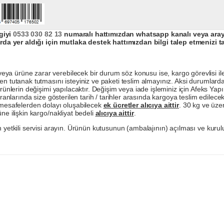
giyi
0533 030 82 13
numaralı hattımızdan whatsapp kanalı veya arayar
da yer aldığı için mutlaka destek hattımızdan bilgi talep etmenizi t
a ürüne zarar verebilecek bir durum söz konusu ise, kargo görevlisi ile b
en tutanak tutmasını isteyiniz ve paketi teslim almayınız. Aksi durumlard
ürünlerin değişimi yapılacaktır. Değişim veya iade işleminiz için Afeks Ya
ranlarında size gösterilen tarih / tarihler arasında kargoya teslim edilecekt
a mesafelerden dolayı oluşabilecek
ek ücretler alıcıya aittir
. 30 kg ve üzer
ne ilişkin kargo/nakliyat bedeli
alıcıya aittir
.
 yetkili servisi arayın. Ürünün kutusunun (ambalajının) açılması ve kurulu