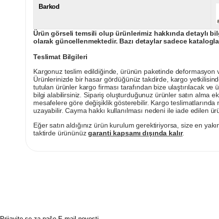
Barkod
Ürün görseli temsili olup ürünlerimiz hakkında detaylı bil
olarak güncellenmektedir. Bazı detaylar sadece kataloglar
Teslimat Bilgileri
Kargonuz teslim edildiğinde, ürünün paketinde deformasyon vey
Ürünlerinizde bir hasar gördüğünüz takdirde, kargo yetkilisind
tutulan ürünler kargo firması tarafından bize ulaştırılacak ve 
bilgi alabilirsiniz. Sipariş oluşturduğunuz ürünler satın alma ek
mesafelere göre değişiklik gösterebilir. Kargo teslimatlarınd
uzayabilir. Cayma hakkı kullanılması nedeni ile iade edilen ürü
Eğer satın aldığınız ürün kurulum gerektiriyorsa, size en yakın
taktirde ürününüz
garanti kapsamı dışında kalır
.
Prijavite se za naše E-mail novosti