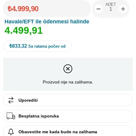
ADET
₺4.999,90
Havale/EFT ile ödenmesi halinde
4
.
4
9
9
,
9
1
₺833,32
Sa ratama počev od
Proizvod nije na zalihama.
Uporediti
Besplatna isporuka
Obavestite me kada bude na zalihama