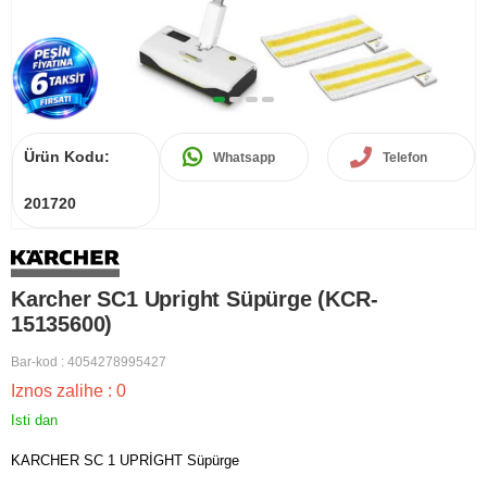
Ürün Kodu:
Whatsapp
Telefon
201720
Karcher SC1 Upright Süpürge (KCR-
15135600)
Bar-kod
:
4054278995427
Iznos zalihe
:
0
Isti dan
KARCHER SC 1 UPRİGHT Süpürge