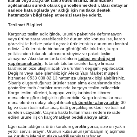
kanalı veya arayarak talep edebilirsiniz. Sitemizdeki
açıklamalar sürekli olarak güncellenmektedir. Bazı detaylar
sadece kataloglarda yer aldığı için mutlaka destek
hattımızdan bilgi talep etmenizi tavsiye ederiz.
Teslimat Bilgileri
Kargonuz teslim edildiğinde, ürünün paketinde deformasyon
veya ürüne zarar verebilecek bir durum söz konusu ise, kargo
görevlisi ile birlikte paketi açarak ürünlerinizin durumunu kontrol
ediniz. Ürünlerinizde bir hasar gördüğünüz takdirde, kargo
yetkilisinden tutanak tutmasını isteyiniz ve paketi teslim
almayınız. Aksi durumlarda ürünlerin
iadesi ve değişimi
yapılmamaktadır
. Tutanak tutulan ürünler kargo firması
tarafından bize ulaştırılacak ve ürünlerin değişimi yapılacaktır.
Değişim veya iade işleminiz için Afeks Yapı Market müşteri
hizmetleri
0533 030 82 13
hattımıza ulaşarak bilgi alabilirsiniz.
Sipariş oluşturduğunuz ürünler satın alma ekranlarında size
gösterilen tarih / tarihler arasında kargoya teslim edilecektir.
Kargo teslim süreleri, kargoya veriliş tarihinden itibaren
mesafelere göre değişiklik gösterebilir. Kargo teslimatlarında
mesafelerden dolayı oluşabilecek
ek ücretler alıcıya aittir
. 30
kg ve üzeri teslimatlar araç üstü gerçekleşmektedir ve teslimat
süreleri uzayabilir. Cayma hakkı kullanılması nedeni ile iade
edilen ürüne ilişkin kargo/nakliyat bedeli
alıcıya aittir
.
Eğer satın aldığınız ürün kurulum gerektiriyorsa, size en yakın
yetkili servisi arayın. Ürünün kutusunun (ambalajının) açılması
ve kurulum işlemi mutlaka yetkili servis tarafından