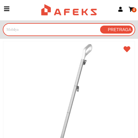
0
Prijava za članove
Prijavite se
Prijavite se Google nalogom