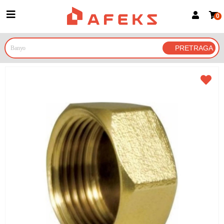
0
Prijava za članove
Prijavite se
Prijavite se Google nalogom