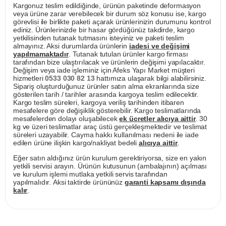
Kargonuz teslim edildiğinde, ürünün paketinde deformasyon
veya ürüne zarar verebilecek bir durum söz konusu ise, kargo
görevlisi ile birlikte paketi açarak ürünlerinizin durumunu kontrol
ediniz. Ürünlerinizde bir hasar gördüğünüz takdirde, kargo
yetkilisinden tutanak tutmasını isteyiniz ve paketi teslim
almayınız. Aksi durumlarda ürünlerin
iadesi ve değişimi
yapılmamaktadır
. Tutanak tutulan ürünler kargo firması
tarafından bize ulaştırılacak ve ürünlerin değişimi yapılacaktır.
Değişim veya iade işleminiz için Afeks Yapı Market müşteri
hizmetleri
0533 030 82 13
hattımıza ulaşarak bilgi alabilirsiniz.
Sipariş oluşturduğunuz ürünler satın alma ekranlarında size
gösterilen tarih / tarihler arasında kargoya teslim edilecektir.
Kargo teslim süreleri, kargoya veriliş tarihinden itibaren
mesafelere göre değişiklik gösterebilir. Kargo teslimatlarında
mesafelerden dolayı oluşabilecek
ek ücretler alıcıya aittir
. 30
kg ve üzeri teslimatlar araç üstü gerçekleşmektedir ve teslimat
süreleri uzayabilir. Cayma hakkı kullanılması nedeni ile iade
edilen ürüne ilişkin kargo/nakliyat bedeli
alıcıya aittir
.
Eğer satın aldığınız ürün kurulum gerektiriyorsa, size en yakın
yetkili servisi arayın. Ürünün kutusunun (ambalajının) açılması
ve kurulum işlemi mutlaka yetkili servis tarafından
yapılmalıdır. Aksi taktirde ürününüz
garanti kapsamı dışında
kalır
.