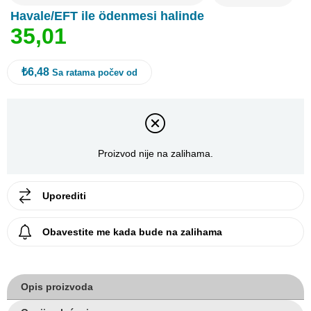
Havale/EFT ile ödenmesi halinde
3
5
,
0
1
₺6,48
Sa ratama počev od
Proizvod nije na zalihama.
Uporediti
Obavestite me kada bude na zalihama
Opis proizvoda