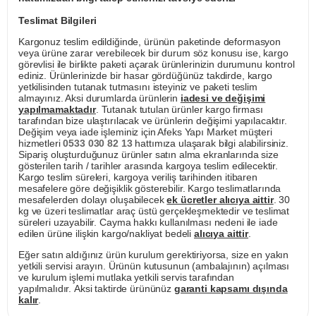
Teslimat Bilgileri
Kargonuz teslim edildiğinde, ürünün paketinde deformasyon
veya ürüne zarar verebilecek bir durum söz konusu ise, kargo
görevlisi ile birlikte paketi açarak ürünlerinizin durumunu kontrol
ediniz. Ürünlerinizde bir hasar gördüğünüz takdirde, kargo
yetkilisinden tutanak tutmasını isteyiniz ve paketi teslim
almayınız. Aksi durumlarda ürünlerin
iadesi ve değişimi
yapılmamaktadır
. Tutanak tutulan ürünler kargo firması
tarafından bize ulaştırılacak ve ürünlerin değişimi yapılacaktır.
Değişim veya iade işleminiz için Afeks Yapı Market müşteri
hizmetleri
0533 030 82 13
hattımıza ulaşarak bilgi alabilirsiniz.
Sipariş oluşturduğunuz ürünler satın alma ekranlarında size
gösterilen tarih / tarihler arasında kargoya teslim edilecektir.
Kargo teslim süreleri, kargoya veriliş tarihinden itibaren
mesafelere göre değişiklik gösterebilir. Kargo teslimatlarında
mesafelerden dolayı oluşabilecek
ek ücretler alıcıya aittir
. 30
kg ve üzeri teslimatlar araç üstü gerçekleşmektedir ve teslimat
süreleri uzayabilir. Cayma hakkı kullanılması nedeni ile iade
edilen ürüne ilişkin kargo/nakliyat bedeli
alıcıya aittir
.
Eğer satın aldığınız ürün kurulum gerektiriyorsa, size en yakın
yetkili servisi arayın. Ürünün kutusunun (ambalajının) açılması
ve kurulum işlemi mutlaka yetkili servis tarafından
yapılmalıdır. Aksi taktirde ürününüz
garanti kapsamı dışında
kalır
.