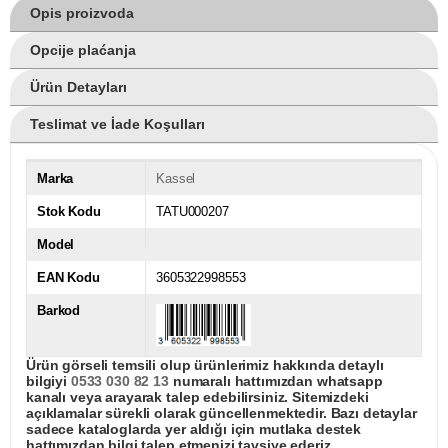
Opis proizvoda
Opcije plaćanja
Ürün Detayları
Teslimat ve İade Koşulları
Marka
Kassel
Stok Kodu
TATU000207
Model
EAN Kodu
3605322998553
Barkod
Ürün görseli temsili olup ürünlerimiz hakkında detaylı
bilgiyi
0533 030 82 13
numaralı hattımızdan whatsapp
kanalı veya arayarak talep edebilirsiniz. Sitemizdeki
açıklamalar sürekli olarak güncellenmektedir. Bazı detaylar
sadece kataloglarda yer aldığı için mutlaka destek
hattımızdan bilgi talep etmenizi tavsiye ederiz.