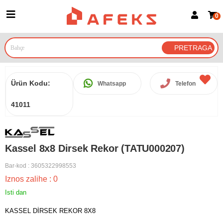
0
Prijava za članove
Prijavite se
Prijavite se Google nalogom
Ürün Kodu:
Whatsapp
Telefon
41011
Kassel 8x8 Dirsek Rekor (TATU000207)
Bar-kod
:
3605322998553
Iznos zalihe
:
0
Isti dan
KASSEL DİRSEK REKOR 8X8