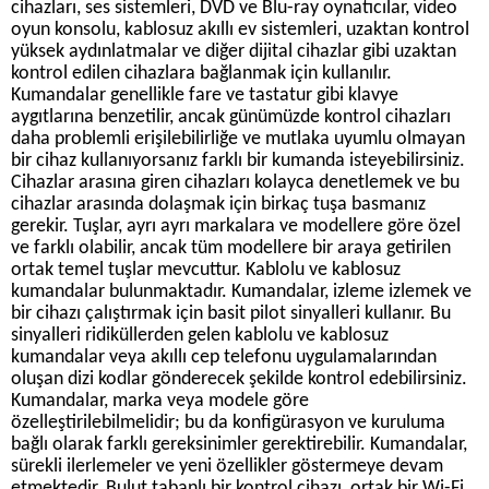
cihazları, ses sistemleri, DVD ve Blu-ray oynatıcılar, video
oyun konsolu, kablosuz akıllı ev sistemleri, uzaktan kontrol
yüksek aydınlatmalar ve diğer dijital cihazlar gibi uzaktan
kontrol edilen cihazlara bağlanmak için kullanılır.
Kumandalar genellikle fare ve tastatur gibi klavye
aygıtlarına benzetilir, ancak günümüzde kontrol cihazları
daha problemli erişilebilirliğe ve mutlaka uyumlu olmayan
bir cihaz kullanıyorsanız farklı bir kumanda isteyebilirsiniz.
Cihazlar arasına giren cihazları kolayca denetlemek ve bu
cihazlar arasında dolaşmak için birkaç tuşa basmanız
gerekir. Tuşlar, ayrı ayrı markalara ve modellere göre özel
ve farklı olabilir, ancak tüm modellere bir araya getirilen
ortak temel tuşlar mevcuttur. Kablolu ve kablosuz
kumandalar bulunmaktadır. Kumandalar, izleme izlemek ve
bir cihazı çalıştırmak için basit pilot sinyalleri kullanır. Bu
sinyalleri ridiküllerden gelen kablolu ve kablosuz
kumandalar veya akıllı cep telefonu uygulamalarından
oluşan dizi kodlar gönderecek şekilde kontrol edebilirsiniz.
Kumandalar, marka veya modele göre
özelleştirilebilmelidir; bu da konfigürasyon ve kuruluma
bağlı olarak farklı gereksinimler gerektirebilir. Kumandalar,
sürekli ilerlemeler ve yeni özellikler göstermeye devam
etmektedir. Bulut tabanlı bir kontrol cihazı, ortak bir Wi-Fi