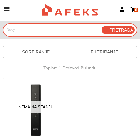
0
Prijava za članove
Prijavite se
Prijavite se Google nalogom
SORTIRANJE
FILTRIRANJE
Toplam 1 Proizvod Bulundu
NEMA NA STANJU