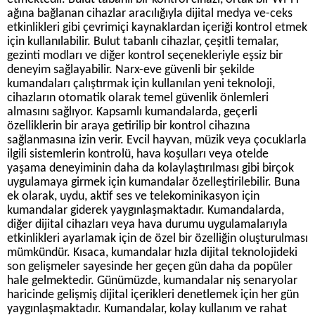
ağına bağlanan cihazlar aracılığıyla dijital medya ve-ceks
etkinlikleri gibi çevrimiçi kaynaklardan içeriği kontrol etmek
için kullanılabilir. Bulut tabanlı cihazlar, çeşitli temalar,
gezinti modları ve diğer kontrol seçenekleriyle eşsiz bir
deneyim sağlayabilir. Narx-eve güvenli bir şekilde
kumandaları çalıştırmak için kullanılan yeni teknoloji,
cihazların otomatik olarak temel güvenlik önlemleri
almasını sağlıyor. Kapsamlı kumandalarda, geçerli
özelliklerin bir araya getirilip bir kontrol cihazına
sağlanmasına izin verir. Evcil hayvan, müzik veya çocuklarla
ilgili sistemlerin kontrolü, hava koşulları veya otelde
yaşama deneyiminin daha da kolaylaştırılması gibi birçok
uygulamaya girmek için kumandalar özelleştirilebilir. Buna
ek olarak, uydu, aktif ses ve telekominikasyon için
kumandalar giderek yaygınlaşmaktadır. Kumandalarda,
diğer dijital cihazları veya hava durumu uygulamalarıyla
etkinlikleri ayarlamak için de özel bir özelliğin oluşturulması
mümkündür. Kısaca, kumandalar hızla dijital teknolojideki
son gelişmeler sayesinde her geçen gün daha da popüler
hale gelmektedir. Günümüzde, kumandalar niş senaryolar
haricinde gelişmiş dijital içerikleri denetlemek için her gün
yaygınlaşmaktadır. Kumandalar, kolay kullanım ve rahat