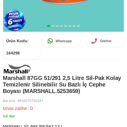
Ürün Kodu:
Whatsapp
Telefon
164296
Marshall 87GG 51/291 2,5 Litre Sil-Pak Kolay
Temizlenir Silinebilir Su Bazlı İç Cephe
Boyası (MARSHALL.5253659)
Bar-kod
:
8692070750347
Iznos zalihe
:
0
Isti dan
MARSHALL SİL-PAK BW BAZ 2,5 L