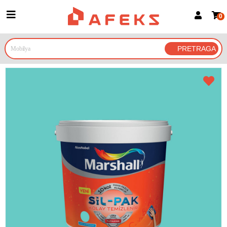
0
Prijava za članove
Prijavite se
Prijavite se Google nalogom