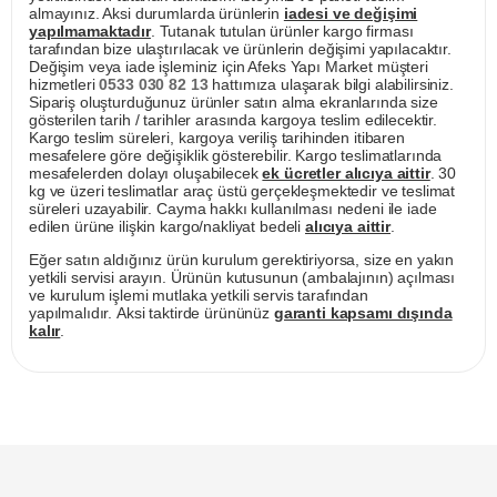
almayınız. Aksi durumlarda ürünlerin
iadesi ve değişimi
yapılmamaktadır
. Tutanak tutulan ürünler kargo firması
tarafından bize ulaştırılacak ve ürünlerin değişimi yapılacaktır.
Değişim veya iade işleminiz için Afeks Yapı Market müşteri
hizmetleri
0533 030 82 13
hattımıza ulaşarak bilgi alabilirsiniz.
Sipariş oluşturduğunuz ürünler satın alma ekranlarında size
gösterilen tarih / tarihler arasında kargoya teslim edilecektir.
Kargo teslim süreleri, kargoya veriliş tarihinden itibaren
mesafelere göre değişiklik gösterebilir. Kargo teslimatlarında
mesafelerden dolayı oluşabilecek
ek ücretler alıcıya aittir
. 30
kg ve üzeri teslimatlar araç üstü gerçekleşmektedir ve teslimat
süreleri uzayabilir. Cayma hakkı kullanılması nedeni ile iade
edilen ürüne ilişkin kargo/nakliyat bedeli
alıcıya aittir
.
Eğer satın aldığınız ürün kurulum gerektiriyorsa, size en yakın
yetkili servisi arayın. Ürünün kutusunun (ambalajının) açılması
ve kurulum işlemi mutlaka yetkili servis tarafından
yapılmalıdır. Aksi taktirde ürününüz
garanti kapsamı dışında
kalır
.