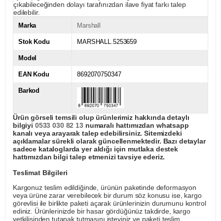
çıkabileceğinden dolayı tarafınızdan ilave fiyat farkı talep
edilebilir.
Marka
Marshall
Stok Kodu
MARSHALL.5253659
Model
EAN Kodu
8692070750347
Barkod
Ürün görseli temsili olup ürünlerimiz hakkında detaylı
bilgiyi
0533 030 82 13
numaralı hattımızdan whatsapp
kanalı veya arayarak talep edebilirsiniz. Sitemizdeki
açıklamalar sürekli olarak güncellenmektedir. Bazı detaylar
sadece kataloglarda yer aldığı için mutlaka destek
hattımızdan bilgi talep etmenizi tavsiye ederiz.
Teslimat Bilgileri
Kargonuz teslim edildiğinde, ürünün paketinde deformasyon
veya ürüne zarar verebilecek bir durum söz konusu ise, kargo
görevlisi ile birlikte paketi açarak ürünlerinizin durumunu kontrol
ediniz. Ürünlerinizde bir hasar gördüğünüz takdirde, kargo
yetkilisinden tutanak tutmasını isteyiniz ve paketi teslim