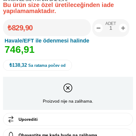
Bu ürün size özel üretileceğinden iade
yapılamamaktadır.
ADET
₺829,90
Havale/EFT ile ödenmesi halinde
7
4
6
,
9
1
₺138,32
Sa ratama počev od
Proizvod nije na zalihama.
Uporediti
Obavestite me kada bude na zalihama