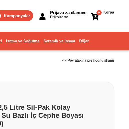
Prijava za članove
Korpa
0
Kampanyalar
Prijavite se
ci
Isıtma ve Soğutma
Seramik ve İnşaat
Diğer
< < Povratak na prethodnu stranu
,5 Litre Sil-Pak Kolay
r Su Bazlı İç Cephe Boyası
)