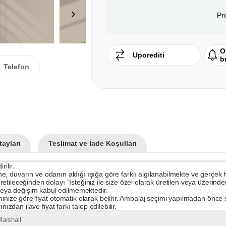
Pr
O
Uporediti
b
Telefon
ayları
Teslimat ve İade Koşulları
ilir.
rine, duvarın ve odanın aldığı ışığa göre farklı algılanabilmekte ve gerçek
ileceğinden dolayı "İsteğiniz ile size özel olarak üretilen veya üzerinden 
eya değişim kabul edilmemektedir.
inize göre fiyat otomatik olarak belirir. Ambalaj seçimi yapılmadan önce s
ızdan ilave fiyat farkı talep edilebilir.
arshall