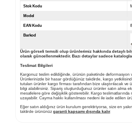
Stok Kodu
Model
EAN Kodu
Barkod
Ürün görseli temsili olup ürünlerimiz hakkında detaylı bil
olarak güncellenmektedir. Bazı detaylar sadece kataloglar
Teslimat Bilgileri
Kargonuz teslim edildiğinde, ürünün paketinde deformasyon vey
Ürünlerinizde bir hasar gördüğünüz takdirde, kargo yetkilisind
tutulan ürünler kargo firması tarafından bize ulaştırılacak ve 
bilgi alabilirsiniz. Sipariş oluşturduğunuz ürünler satın alma ek
mesafelere göre değişiklik gösterebilir. Kargo teslimatlarınd
uzayabilir. Cayma hakkı kullanılması nedeni ile iade edilen ürü
Eğer satın aldığınız ürün kurulum gerektiriyorsa, size en yakın
taktirde ürününüz
garanti kapsamı dışında kalır
.