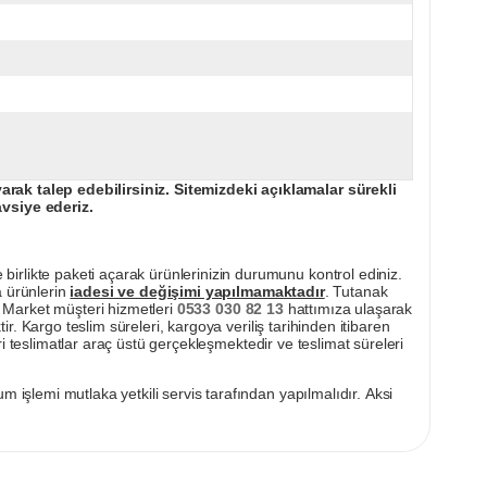
ak talep edebilirsiniz. Sitemizdeki açıklamalar sürekli
avsiye ederiz.
irlikte paketi açarak ürünlerinizin durumunu kontrol ediniz.
a ürünlerin
iadesi ve değişimi yapılmamaktadır
. Tutanak
pı Market müşteri hizmetleri
0533 030 82 13
hattımıza ulaşarak
ir. Kargo teslim süreleri, kargoya veriliş tarihinden itibaren
i teslimatlar araç üstü gerçekleşmektedir ve teslimat süreleri
m işlemi mutlaka yetkili servis tarafından yapılmalıdır. Aksi