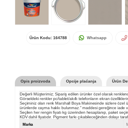
Ürün Kodu:
164788
Whatsapp
Opis proizvoda
Opcije plaćanja
Ürün Det
Değerli Müşterimiz; Sipariş edilen ürünler özel olarak renklendir
Görseldeki renkler pc/tablet/akıllı telefonların ekran özellikle
Seçiminiz olan renk Marshall Boya Makinesinde sizlere özel üret
ürünlerde cayma hakkı bulunmaz." maddesi gereğince iade v
Seçilen her rengin fiyatı kg üzerinden hesaplanıp, paket seçim
KDV dahil fiyatıdır. Pigment farkı çıkabileceğinden dolayı tarafın
Marka
M