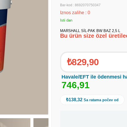
Bar-kod
:
8692070750347
Iznos zalihe
:
0
Isti dan
MARSHALL SİL-PAK BW BAZ 2,5 L
Bu ürün size özel üretil
₺829,90
Havale/EFT ile ödenmesi h
7
4
6
,
9
1
₺138,32
Sa ratama počev od