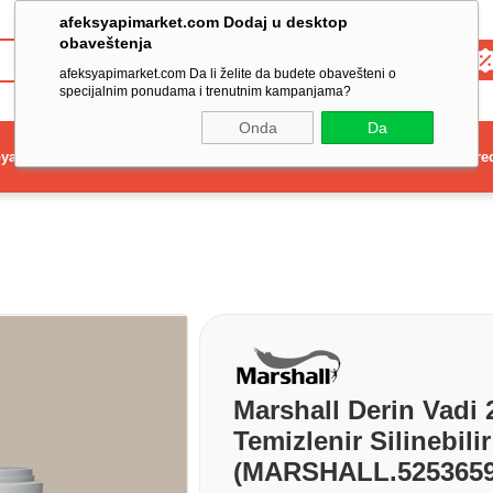
afeksyapimarket.com Dodaj u desktop
obaveštenja
Toptan
afeksyapimarket.com Da li želite da budete obavešteni o
specijalnim ponudama i trenutnim kampanjama?
Onda
Da
ya
Elektrikli El Aleti
Aydınlatma ve Elektrik
Dekorasyon ve Ev Gere
Marshall Derin Vadi 2
Temizlenir Silinebili
(MARSHALL.5253659