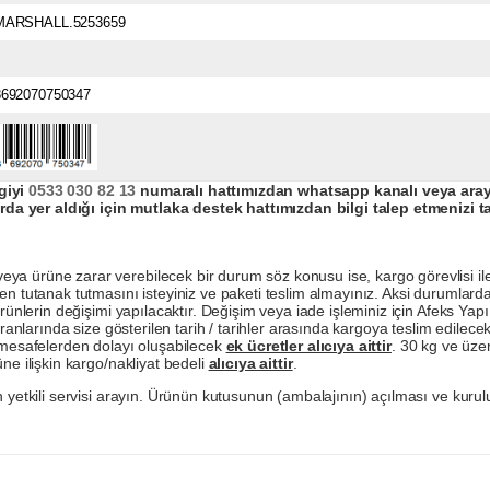
MARSHALL.5253659
8692070750347
giyi
0533 030 82 13
numaralı hattımızdan whatsapp kanalı veya arayar
da yer aldığı için mutlaka destek hattımızdan bilgi talep etmenizi t
a ürüne zarar verebilecek bir durum söz konusu ise, kargo görevlisi ile b
en tutanak tutmasını isteyiniz ve paketi teslim almayınız. Aksi durumlard
ürünlerin değişimi yapılacaktır. Değişim veya iade işleminiz için Afeks Ya
ranlarında size gösterilen tarih / tarihler arasında kargoya teslim edilecekt
a mesafelerden dolayı oluşabilecek
ek ücretler alıcıya aittir
. 30 kg ve üzer
ne ilişkin kargo/nakliyat bedeli
alıcıya aittir
.
 yetkili servisi arayın. Ürünün kutusunun (ambalajının) açılması ve kurulu