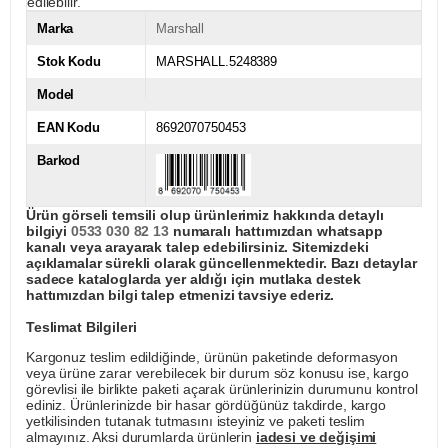
edilebilir.
Marka
Marshall
Stok Kodu
MARSHALL.5248389
Model
EAN Kodu
8692070750453
Barkod
Ürün görseli temsili olup ürünlerimiz hakkında detaylı
bilgiyi
0533 030 82 13
numaralı hattımızdan whatsapp
kanalı veya arayarak talep edebilirsiniz. Sitemizdeki
açıklamalar sürekli olarak güncellenmektedir. Bazı detaylar
sadece kataloglarda yer aldığı için mutlaka destek
hattımızdan bilgi talep etmenizi tavsiye ederiz.
Teslimat Bilgileri
Kargonuz teslim edildiğinde, ürünün paketinde deformasyon
veya ürüne zarar verebilecek bir durum söz konusu ise, kargo
görevlisi ile birlikte paketi açarak ürünlerinizin durumunu kontrol
ediniz. Ürünlerinizde bir hasar gördüğünüz takdirde, kargo
yetkilisinden tutanak tutmasını isteyiniz ve paketi teslim
almayınız. Aksi durumlarda ürünlerin
iadesi ve değişimi