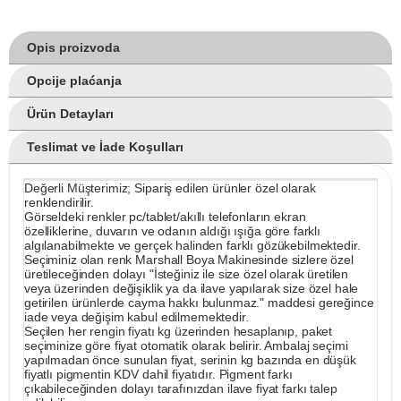
Opis proizvoda
Opcije plaćanja
Ürün Detayları
Teslimat ve İade Koşulları
Değerli Müşterimiz; Sipariş edilen ürünler özel olarak
renklendirilir.
Görseldeki renkler pc/tablet/akıllı telefonların ekran
özelliklerine, duvarın ve odanın aldığı ışığa göre farklı
algılanabilmekte ve gerçek halinden farklı gözükebilmektedir.
Seçiminiz olan renk Marshall Boya Makinesinde sizlere özel
üretileceğinden dolayı "İsteğiniz ile size özel olarak üretilen
veya üzerinden değişiklik ya da ilave yapılarak size özel hale
getirilen ürünlerde cayma hakkı bulunmaz." maddesi gereğince
iade veya değişim kabul edilmemektedir.
Seçilen her rengin fiyatı kg üzerinden hesaplanıp, paket
seçiminize göre fiyat otomatik olarak belirir. Ambalaj seçimi
yapılmadan önce sunulan fiyat, serinin kg bazında en düşük
fiyatlı pigmentin KDV dahil fiyatıdır. Pigment farkı
çıkabileceğinden dolayı tarafınızdan ilave fiyat farkı talep