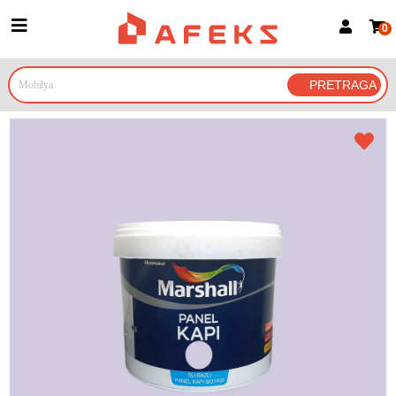
0
Prijava za članove
Prijavite se
Prijavite se Google nalogom