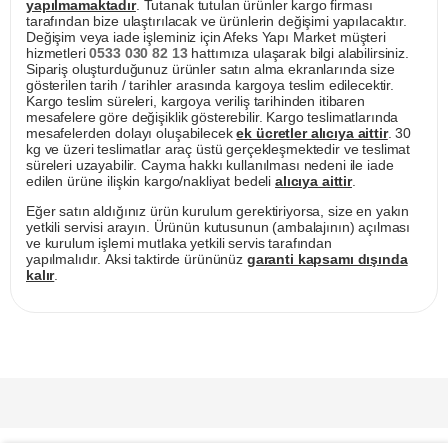
yapılmamaktadır
. Tutanak tutulan ürünler kargo firması
tarafından bize ulaştırılacak ve ürünlerin değişimi yapılacaktır.
Değişim veya iade işleminiz için Afeks Yapı Market müşteri
hizmetleri
0533 030 82 13
hattımıza ulaşarak bilgi alabilirsiniz.
Sipariş oluşturduğunuz ürünler satın alma ekranlarında size
gösterilen tarih / tarihler arasında kargoya teslim edilecektir.
Kargo teslim süreleri, kargoya veriliş tarihinden itibaren
mesafelere göre değişiklik gösterebilir. Kargo teslimatlarında
mesafelerden dolayı oluşabilecek
ek ücretler alıcıya aittir
. 30
kg ve üzeri teslimatlar araç üstü gerçekleşmektedir ve teslimat
süreleri uzayabilir. Cayma hakkı kullanılması nedeni ile iade
edilen ürüne ilişkin kargo/nakliyat bedeli
alıcıya aittir
.
Eğer satın aldığınız ürün kurulum gerektiriyorsa, size en yakın
yetkili servisi arayın. Ürünün kutusunun (ambalajının) açılması
ve kurulum işlemi mutlaka yetkili servis tarafından
yapılmalıdır. Aksi taktirde ürününüz
garanti kapsamı dışında
kalır
.