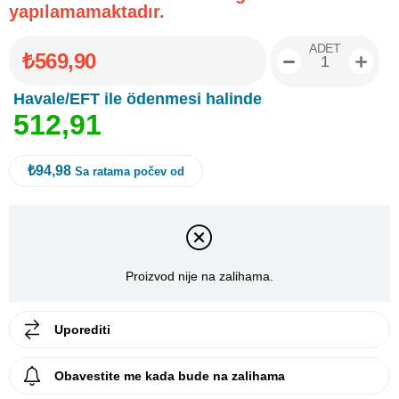
yapılamamaktadır.
ADET
₺569,90
Havale/EFT ile ödenmesi halinde
5
1
2
,
9
1
₺94,98
Sa ratama počev od
Proizvod nije na zalihama.
Uporediti
Obavestite me kada bude na zalihama