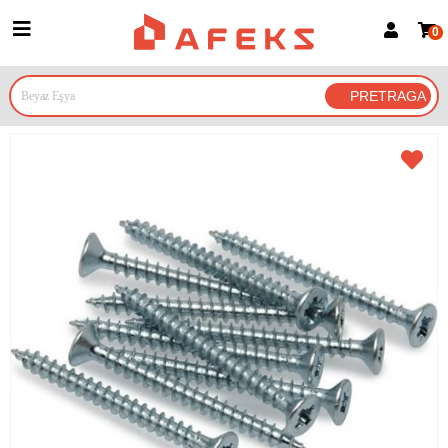
0
Prijava za članove
Prijavite se
Prijavite se Google nalogom