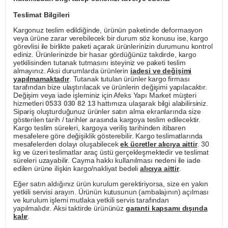
Teslimat Bilgileri
Kargonuz teslim edildiğinde, ürünün paketinde deformasyon
veya ürüne zarar verebilecek bir durum söz konusu ise, kargo
görevlisi ile birlikte paketi açarak ürünlerinizin durumunu kontrol
ediniz. Ürünlerinizde bir hasar gördüğünüz takdirde, kargo
yetkilisinden tutanak tutmasını isteyiniz ve paketi teslim
almayınız. Aksi durumlarda ürünlerin
iadesi ve değişimi
yapılmamaktadır
. Tutanak tutulan ürünler kargo firması
tarafından bize ulaştırılacak ve ürünlerin değişimi yapılacaktır.
Değişim veya iade işleminiz için Afeks Yapı Market müşteri
hizmetleri
0533 030 82 13
hattımıza ulaşarak bilgi alabilirsiniz.
Sipariş oluşturduğunuz ürünler satın alma ekranlarında size
gösterilen tarih / tarihler arasında kargoya teslim edilecektir.
Kargo teslim süreleri, kargoya veriliş tarihinden itibaren
mesafelere göre değişiklik gösterebilir. Kargo teslimatlarında
mesafelerden dolayı oluşabilecek
ek ücretler alıcıya aittir
. 30
kg ve üzeri teslimatlar araç üstü gerçekleşmektedir ve teslimat
süreleri uzayabilir. Cayma hakkı kullanılması nedeni ile iade
edilen ürüne ilişkin kargo/nakliyat bedeli
alıcıya aittir
.
Eğer satın aldığınız ürün kurulum gerektiriyorsa, size en yakın
yetkili servisi arayın. Ürünün kutusunun (ambalajının) açılması
ve kurulum işlemi mutlaka yetkili servis tarafından
yapılmalıdır. Aksi taktirde ürününüz
garanti kapsamı dışında
kalır
.