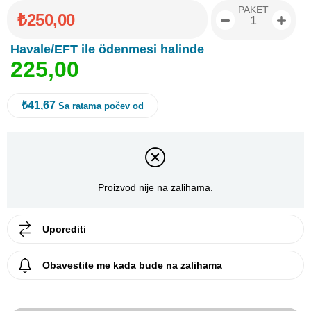
PAKET
₺250,00
Havale/EFT ile ödenmesi halinde
2
2
5
,
0
0
₺41,67
Sa ratama počev od
Proizvod nije na zalihama.
Uporediti
Obavestite me kada bude na zalihama