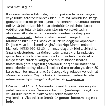
Teslimat Bilgileri
Kargonuz teslim edildiğinde, ürünün paketinde deformasyon
veya ürüne zarar verebilecek bir durum söz konusu ise, kargo
görevlisi ile birlikte paketi açarak ürünlerinizin durumunu kontrol
ediniz. Ürünlerinizde bir hasar gördüğünüz takdirde, kargo
yetkilisinden tutanak tutmasını isteyiniz ve paketi teslim
almayınız. Aksi durumlarda ürünlerin
iadesi ve değişimi
yapılmamaktadır
. Tutanak tutulan ürünler kargo firması
tarafından bize ulaştırılacak ve ürünlerin değişimi yapılacaktır.
Değişim veya iade işleminiz için Afeks Yapı Market müşteri
hizmetleri
0533 030 82 13
hattımıza ulaşarak bilgi alabilirsiniz.
Sipariş oluşturduğunuz ürünler satın alma ekranlarında size
gösterilen tarih / tarihler arasında kargoya teslim edilecektir.
Kargo teslim süreleri, kargoya veriliş tarihinden itibaren
mesafelere göre değişiklik gösterebilir. Kargo teslimatlarında
mesafelerden dolayı oluşabilecek
ek ücretler alıcıya aittir
. 30
kg ve üzeri teslimatlar araç üstü gerçekleşmektedir ve teslimat
süreleri uzayabilir. Cayma hakkı kullanılması nedeni ile iade
edilen ürüne ilişkin kargo/nakliyat bedeli
alıcıya aittir
.
Eğer satın aldığınız ürün kurulum gerektiriyorsa, size en yakın
yetkili servisi arayın. Ürünün kutusunun (ambalajının) açılması
ve kurulum işlemi mutlaka yetkili servis tarafından
yapılmalıdır. Aksi taktirde ürününüz
garanti kapsamı dışında
kalır
.