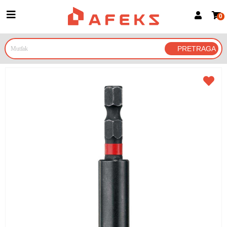
0
Prijava za članove
Prijavite se
Prijavite se Google nalogom