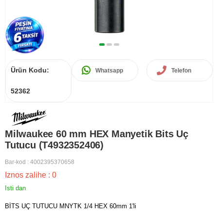
Ürün Kodu:
Whatsapp
Telefon
52362
Milwaukee 60 mm HEX Manyetik Bits Uç
Tutucu (T4932352406)
Bar-kod
:
4002395370658
Iznos zalihe
:
0
Isti dan
BİTS UÇ TUTUCU MNYTK 1/4 HEX 60mm 1'li