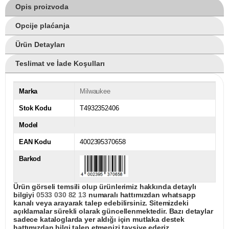
Opis proizvoda
Opcije plaćanja
Ürün Detayları
Teslimat ve İade Koşulları
Marka
Milwaukee
Stok Kodu
T4932352406
Model
EAN Kodu
4002395370658
Barkod
Ürün görseli temsili olup ürünlerimiz hakkında detaylı
bilgiyi
0533 030 82 13
numaralı hattımızdan whatsapp
kanalı veya arayarak talep edebilirsiniz. Sitemizdeki
açıklamalar sürekli olarak güncellenmektedir. Bazı detaylar
sadece kataloglarda yer aldığı için mutlaka destek
hattımızdan bilgi talep etmenizi tavsiye ederiz.