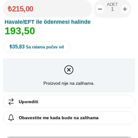
ADET
₺215,00
Havale/EFT ile ödenmesi halinde
1
9
3
,
5
0
₺35,83
Sa ratama počev od
Proizvod nije na zalihama.
Uporediti
Obavestite me kada bude na zalihama