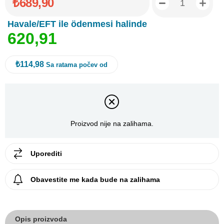
₺689,90
Havale/EFT ile ödenmesi halinde
6
2
0
,
9
1
₺114,98
Sa ratama počev od
Proizvod nije na zalihama.
Uporediti
Obavestite me kada bude na zalihama
Opis proizvoda