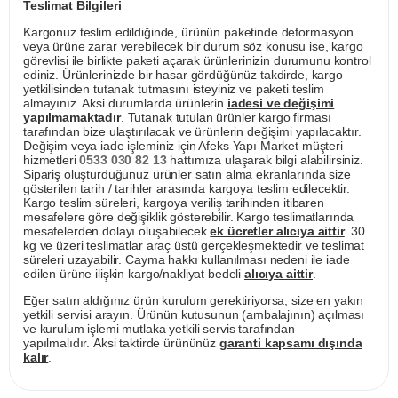
Teslimat Bilgileri
Kargonuz teslim edildiğinde, ürünün paketinde deformasyon
veya ürüne zarar verebilecek bir durum söz konusu ise, kargo
görevlisi ile birlikte paketi açarak ürünlerinizin durumunu kontrol
ediniz. Ürünlerinizde bir hasar gördüğünüz takdirde, kargo
yetkilisinden tutanak tutmasını isteyiniz ve paketi teslim
almayınız. Aksi durumlarda ürünlerin
iadesi ve değişimi
yapılmamaktadır
. Tutanak tutulan ürünler kargo firması
tarafından bize ulaştırılacak ve ürünlerin değişimi yapılacaktır.
Değişim veya iade işleminiz için Afeks Yapı Market müşteri
hizmetleri
0533 030 82 13
hattımıza ulaşarak bilgi alabilirsiniz.
Sipariş oluşturduğunuz ürünler satın alma ekranlarında size
gösterilen tarih / tarihler arasında kargoya teslim edilecektir.
Kargo teslim süreleri, kargoya veriliş tarihinden itibaren
mesafelere göre değişiklik gösterebilir. Kargo teslimatlarında
mesafelerden dolayı oluşabilecek
ek ücretler alıcıya aittir
. 30
kg ve üzeri teslimatlar araç üstü gerçekleşmektedir ve teslimat
süreleri uzayabilir. Cayma hakkı kullanılması nedeni ile iade
edilen ürüne ilişkin kargo/nakliyat bedeli
alıcıya aittir
.
Eğer satın aldığınız ürün kurulum gerektiriyorsa, size en yakın
yetkili servisi arayın. Ürünün kutusunun (ambalajının) açılması
ve kurulum işlemi mutlaka yetkili servis tarafından
yapılmalıdır. Aksi taktirde ürününüz
garanti kapsamı dışında
kalır
.