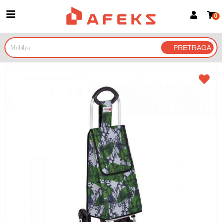
0
Prijava za članove
Prijavite se
Prijavite se Google nalogom