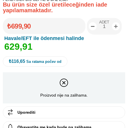
Bu ürün size özel üretileceğinden iade
yapılamamaktadır.
ADET
₺699,90
Havale/EFT ile ödenmesi halinde
6
2
9
,
9
1
₺116,65
Sa ratama počev od
Proizvod nije na zalihama.
Uporediti
Obavestite me kada bude na zalihama