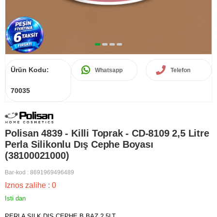
Ürün Kodu:
Whatsapp
Telefon
70035
Polisan 4839 - Killi Toprak - CD-8109 2,5 Litre
Perla Silikonlu Dış Cephe Boyası
(38100021000)
Bar-kod
:
8691969496489
Iznos zalihe
:
0
Isti dan
PERLA SILK DIS CEPHE B BAZ 2,5LT