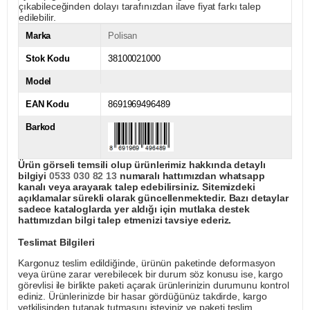
çıkabileceğinden dolayı tarafınızdan ilave fiyat farkı talep
edilebilir.
Marka
Polisan
Stok Kodu
38100021000
Model
EAN Kodu
8691969496489
Barkod
Ürün görseli temsili olup ürünlerimiz hakkında detaylı
bilgiyi
0533 030 82 13
numaralı hattımızdan whatsapp
kanalı veya arayarak talep edebilirsiniz. Sitemizdeki
açıklamalar sürekli olarak güncellenmektedir. Bazı detaylar
sadece kataloglarda yer aldığı için mutlaka destek
hattımızdan bilgi talep etmenizi tavsiye ederiz.
Teslimat Bilgileri
Kargonuz teslim edildiğinde, ürünün paketinde deformasyon
veya ürüne zarar verebilecek bir durum söz konusu ise, kargo
görevlisi ile birlikte paketi açarak ürünlerinizin durumunu kontrol
ediniz. Ürünlerinizde bir hasar gördüğünüz takdirde, kargo
yetkilisinden tutanak tutmasını isteyiniz ve paketi teslim