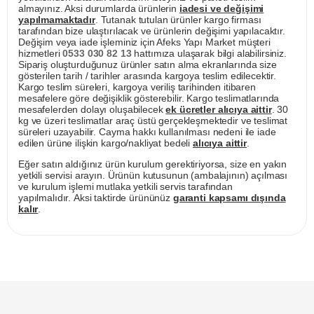
almayınız. Aksi durumlarda ürünlerin
iadesi ve değişimi
yapılmamaktadır
. Tutanak tutulan ürünler kargo firması
tarafından bize ulaştırılacak ve ürünlerin değişimi yapılacaktır.
Değişim veya iade işleminiz için Afeks Yapı Market müşteri
hizmetleri
0533 030 82 13
hattımıza ulaşarak bilgi alabilirsiniz.
Sipariş oluşturduğunuz ürünler satın alma ekranlarında size
gösterilen tarih / tarihler arasında kargoya teslim edilecektir.
Kargo teslim süreleri, kargoya veriliş tarihinden itibaren
mesafelere göre değişiklik gösterebilir. Kargo teslimatlarında
mesafelerden dolayı oluşabilecek
ek ücretler alıcıya aittir
. 30
kg ve üzeri teslimatlar araç üstü gerçekleşmektedir ve teslimat
süreleri uzayabilir. Cayma hakkı kullanılması nedeni ile iade
edilen ürüne ilişkin kargo/nakliyat bedeli
alıcıya aittir
.
Eğer satın aldığınız ürün kurulum gerektiriyorsa, size en yakın
yetkili servisi arayın. Ürünün kutusunun (ambalajının) açılması
ve kurulum işlemi mutlaka yetkili servis tarafından
yapılmalıdır. Aksi taktirde ürününüz
garanti kapsamı dışında
kalır
.