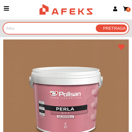
0
Prijava za članove
Prijavite se
Prijavite se Google nalogom