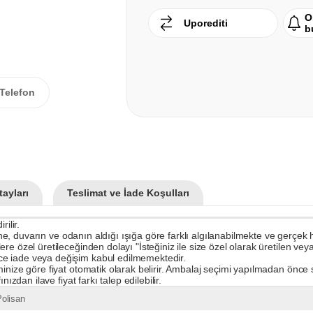
O
Uporediti
b
Telefon
ayları
Teslimat ve İade Koşulları
ilir.
rine, duvarın ve odanın aldığı ışığa göre farklı algılanabilmekte ve gerçek
e özel üretileceğinden dolayı "İsteğiniz ile size özel olarak üretilen veya
ce iade veya değişim kabul edilmemektedir.
inize göre fiyat otomatik olarak belirir. Ambalaj seçimi yapılmadan önce s
ızdan ilave fiyat farkı talep edilebilir.
olisan