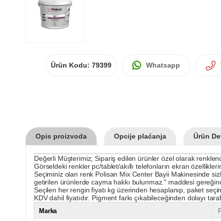
Ürün Kodu:
79399
Whatsapp
Opis proizvoda
Opcije plaćanja
Ürün Det
Değerli Müşterimiz; Sipariş edilen ürünler özel olarak renklendir
Görseldeki renkler pc/tablet/akıllı telefonların ekran özellikle
Seçiminiz olan renk Polisan Mix Center Bayii Makinesinde sizler
getirilen ürünlerde cayma hakkı bulunmaz." maddesi gereğin
Seçilen her rengin fiyatı kg üzerinden hesaplanıp, paket seçim
KDV dahil fiyatıdır. Pigment farkı çıkabileceğinden dolayı tarafın
Marka
P