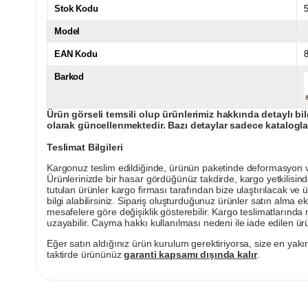
Stok Kodu
Model
EAN Kodu
Barkod
Ürün görseli temsili olup ürünlerimiz hakkında detaylı bil
olarak güncellenmektedir. Bazı detaylar sadece kataloglar
Teslimat Bilgileri
Kargonuz teslim edildiğinde, ürünün paketinde deformasyon vey
Ürünlerinizde bir hasar gördüğünüz takdirde, kargo yetkilisind
tutulan ürünler kargo firması tarafından bize ulaştırılacak ve 
bilgi alabilirsiniz. Sipariş oluşturduğunuz ürünler satın alma ek
mesafelere göre değişiklik gösterebilir. Kargo teslimatlarınd
uzayabilir. Cayma hakkı kullanılması nedeni ile iade edilen ürü
Eğer satın aldığınız ürün kurulum gerektiriyorsa, size en yakın
taktirde ürününüz
garanti kapsamı dışında kalır
.