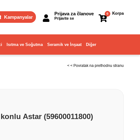
Prijava za članove
Korpa
0
Kampanyalar
Prijavite se
ci
Isıtma ve Soğutma
Seramik ve İnşaat
Diğer
< < Povratak na prethodnu stranu
ikonlu Astar (59600011800)