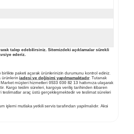
ak talep edebilirsiniz. Sitemizdeki açıklamalar sürekli
avsiye ederiz.
irlikte paketi açarak ürünlerinizin durumunu kontrol ediniz.
a ürünlerin
iadesi ve değişimi yapılmamaktadır
. Tutanak
pı Market müşteri hizmetleri
0533 030 82 13
hattımıza ulaşarak
ir. Kargo teslim süreleri, kargoya veriliş tarihinden itibaren
i teslimatlar araç üstü gerçekleşmektedir ve teslimat süreleri
m işlemi mutlaka yetkili servis tarafından yapılmalıdır. Aksi