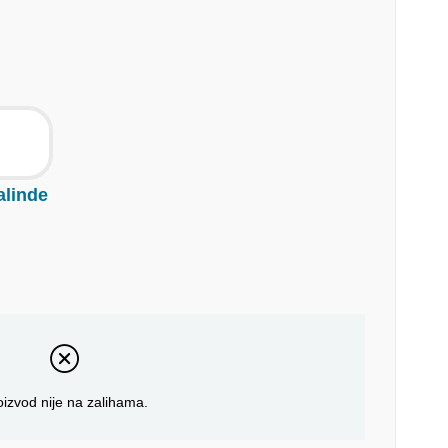
alinde
oizvod nije na zalihama.