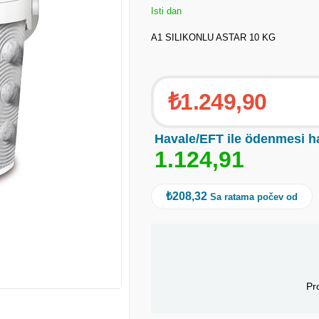
Isti dan
A1 SILIKONLU ASTAR 10 KG
₺1.249,90
Havale/EFT ile ödenmesi h
1
.
1
2
4
,
9
1
₺208,32
Sa ratama počev od
Pr