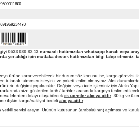
59600011800
8691969234470
giyi
0533 030 82 13
numaralı hattımızdan whatsapp kanalı veya arayar
da yer aldığı için mutlaka destek hattımızdan bilgi talep etmenizi t
a ürüne zarar verebilecek bir durum söz konusu ise, kargo görevlisi ile b
en tutanak tutmasını isteyiniz ve paketi teslim almayınız. Aksi durumlard
ürünlerin değişimi yapılacaktır. Değişim veya iade işleminiz için Afeks Ya
ranlarında size gösterilen tarih / tarihler arasında kargoya teslim edilecekt
a mesafelerden dolayı oluşabilecek
ek ücretler alıcıya aittir
. 30 kg ve üzer
ne ilişkin kargo/nakliyat bedeli
alıcıya aittir
.
 yetkili servisi arayın. Ürünün kutusunun (ambalajının) açılması ve kurulu