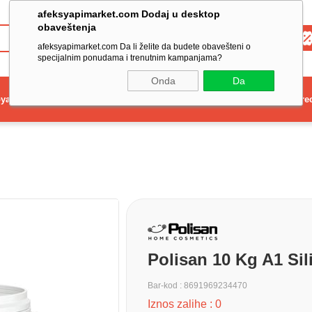
afeksyapimarket.com Dodaj u desktop
obaveštenja
Toptan
afeksyapimarket.com Da li želite da budete obavešteni o
specijalnim ponudama i trenutnim kampanjama?
Onda
Da
ya
Elektrikli El Aleti
Aydınlatma ve Elektrik
Dekorasyon ve Ev Gere
Polisan 10 Kg A1 Sil
Bar-kod
:
8691969234470
Iznos zalihe
:
0