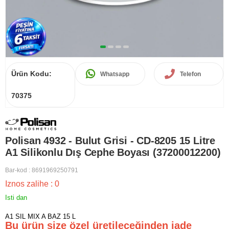
Ürün Kodu:
Whatsapp
Telefon
70375
Polisan 4932 - Bulut Grisi - CD-8205 15 Litre
A1 Silikonlu Dış Cephe Boyası (37200012200)
Bar-kod
:
8691969250791
Iznos zalihe
:
0
Isti dan
A1 SIL MIX A BAZ 15 L
Bu ürün size özel üretileceğinden iade