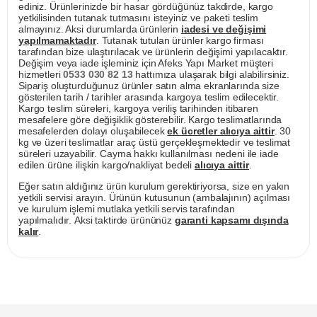
ediniz. Ürünlerinizde bir hasar gördüğünüz takdirde, kargo
yetkilisinden tutanak tutmasını isteyiniz ve paketi teslim
almayınız. Aksi durumlarda ürünlerin
iadesi ve değişimi
yapılmamaktadır
. Tutanak tutulan ürünler kargo firması
tarafından bize ulaştırılacak ve ürünlerin değişimi yapılacaktır.
Değişim veya iade işleminiz için Afeks Yapı Market müşteri
hizmetleri
0533 030 82 13
hattımıza ulaşarak bilgi alabilirsiniz.
Sipariş oluşturduğunuz ürünler satın alma ekranlarında size
gösterilen tarih / tarihler arasında kargoya teslim edilecektir.
Kargo teslim süreleri, kargoya veriliş tarihinden itibaren
mesafelere göre değişiklik gösterebilir. Kargo teslimatlarında
mesafelerden dolayı oluşabilecek
ek ücretler alıcıya aittir
. 30
kg ve üzeri teslimatlar araç üstü gerçekleşmektedir ve teslimat
süreleri uzayabilir. Cayma hakkı kullanılması nedeni ile iade
edilen ürüne ilişkin kargo/nakliyat bedeli
alıcıya aittir
.
Eğer satın aldığınız ürün kurulum gerektiriyorsa, size en yakın
yetkili servisi arayın. Ürünün kutusunun (ambalajının) açılması
ve kurulum işlemi mutlaka yetkili servis tarafından
yapılmalıdır. Aksi taktirde ürününüz
garanti kapsamı dışında
kalır
.