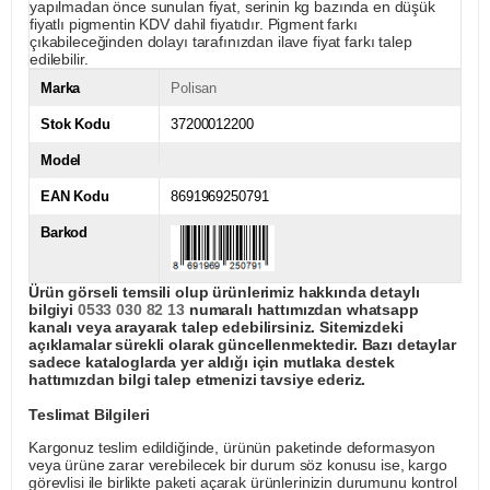
yapılmadan önce sunulan fiyat, serinin kg bazında en düşük
fiyatlı pigmentin KDV dahil fiyatıdır. Pigment farkı
çıkabileceğinden dolayı tarafınızdan ilave fiyat farkı talep
edilebilir.
Marka
Polisan
Stok Kodu
37200012200
Model
EAN Kodu
8691969250791
Barkod
Ürün görseli temsili olup ürünlerimiz hakkında detaylı
bilgiyi
0533 030 82 13
numaralı hattımızdan whatsapp
kanalı veya arayarak talep edebilirsiniz. Sitemizdeki
açıklamalar sürekli olarak güncellenmektedir. Bazı detaylar
sadece kataloglarda yer aldığı için mutlaka destek
hattımızdan bilgi talep etmenizi tavsiye ederiz.
Teslimat Bilgileri
Kargonuz teslim edildiğinde, ürünün paketinde deformasyon
veya ürüne zarar verebilecek bir durum söz konusu ise, kargo
görevlisi ile birlikte paketi açarak ürünlerinizin durumunu kontrol