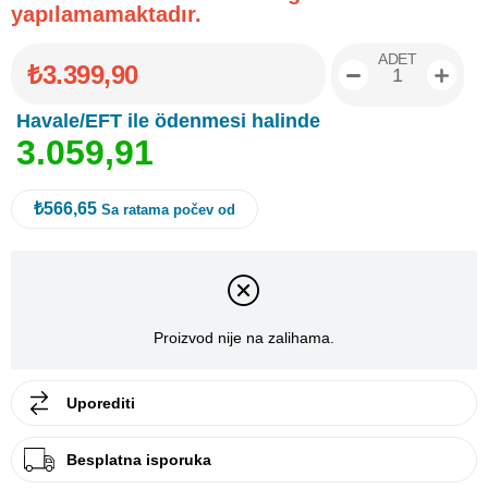
yapılamamaktadır.
ADET
₺3.399,90
Havale/EFT ile ödenmesi halinde
3
.
0
5
9
,
9
1
₺566,65
Sa ratama počev od
Proizvod nije na zalihama.
Uporediti
Besplatna isporuka