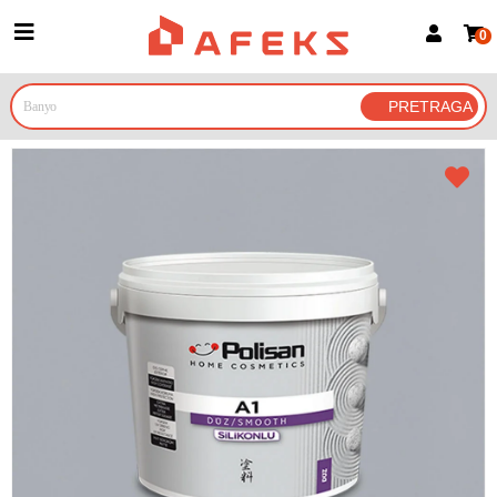
0
Prijava za članove
Prijavite se
Prijavite se Google nalogom