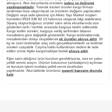
almayınız. Aksi durumlarda ürünlerin
iadesi ve değişimi
yapılmamaktadır
. Tutanak tutulan ürünler kargo firması
tarafından bize ulaştırılacak ve ürünlerin değişimi yapılacaktır.
Değişim veya iade işleminiz için Afeks Yapı Market müşteri
hizmetleri
0533 030 82 13
hattımıza ulaşarak bilgi alabilirsiniz.
Sipariş oluşturduğunuz ürünler satın alma ekranlarında size
gösterilen tarih / tarihler arasında kargoya teslim edilecektir.
Kargo teslim süreleri, kargoya veriliş tarihinden itibaren
mesafelere göre değişiklik gösterebilir. Kargo teslimatlarında
mesafelerden dolayı oluşabilecek
ek ücretler alıcıya aittir
. 30
kg ve üzeri teslimatlar araç üstü gerçekleşmektedir ve teslimat
süreleri uzayabilir. Cayma hakkı kullanılması nedeni ile iade
edilen ürüne ilişkin kargo/nakliyat bedeli
alıcıya aittir
.
Eğer satın aldığınız ürün kurulum gerektiriyorsa, size en yakın
yetkili servisi arayın. Ürünün kutusunun (ambalajının) açılması
ve kurulum işlemi mutlaka yetkili servis tarafından
yapılmalıdır. Aksi taktirde ürününüz
garanti kapsamı dışında
kalır
.