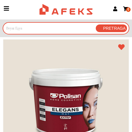
0
Prijava za članove
Prijavite se
Prijavite se Google nalogom