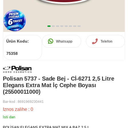
Ürün Kodu:
Whatsapp
Telefon
75358
Polisan 5737 - Sade Bej - Cİ-6271 2,5 Litre
Elegans Extra Mat İç Cephe Boyası
(25500011000)
Bar-kod
:
8691969230441
Iznos zalihe
:
0
Isti dan
POLİSAN ELEGANS EXTRA MAT MIX A BAZ 2,5 L