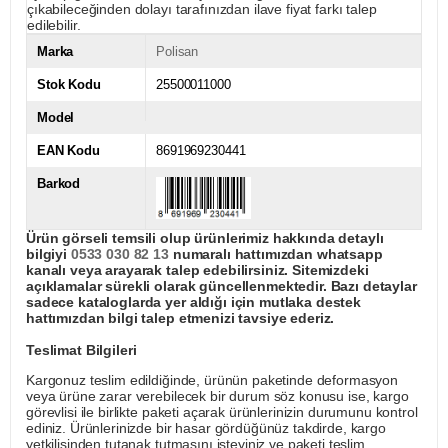
çıkabileceğinden dolayı tarafınızdan ilave fiyat farkı talep
edilebilir.
Marka
Polisan
Stok Kodu
25500011000
Model
EAN Kodu
8691969230441
Barkod
Ürün görseli temsili olup ürünlerimiz hakkında detaylı
bilgiyi
0533 030 82 13
numaralı hattımızdan whatsapp
kanalı veya arayarak talep edebilirsiniz. Sitemizdeki
açıklamalar sürekli olarak güncellenmektedir. Bazı detaylar
sadece kataloglarda yer aldığı için mutlaka destek
hattımızdan bilgi talep etmenizi tavsiye ederiz.
Teslimat Bilgileri
Kargonuz teslim edildiğinde, ürünün paketinde deformasyon
veya ürüne zarar verebilecek bir durum söz konusu ise, kargo
görevlisi ile birlikte paketi açarak ürünlerinizin durumunu kontrol
ediniz. Ürünlerinizde bir hasar gördüğünüz takdirde, kargo
yetkilisinden tutanak tutmasını isteyiniz ve paketi teslim