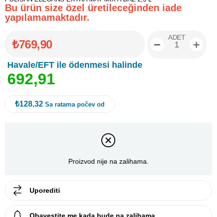
Bu ürün size özel üretileceğinden iade
yapılamamaktadır.
ADET
₺769,90
Havale/EFT ile ödenmesi halinde
6
9
2
,
9
1
₺128,32
Sa ratama počev od
Proizvod nije na zalihama.
Uporediti
Obavestite me kada bude na zalihama