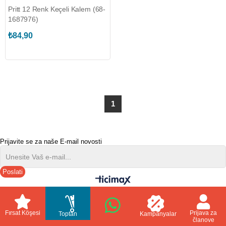
Pritt 12 Renk Keçeli Kalem (68-
1687976)
₺84,90
1
Prijavite se za naše E-mail novosti
Poslati
//
Fırsat Köşesi
Prijava za
Toptan
Kampanyalar
članove