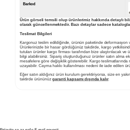
Barkod
Ürün görseli temsili olup ürünlerimiz hakkında detaylı bil
olarak güncellenmektedir. Bazı detaylar sadece kataloglar
Teslimat Bilgileri
Kargonuz teslim edildiğinde, ürünün paketinde deformasyon vey
Ürünlerinizde bir hasar gördüğünüz takdirde, kargo yetkilisind
tutulan ürünler kargo firması tarafından bize ulaştırılacak ve 
bilgi alabilirsiniz. Sipariş oluşturduğunuz ürünler satın alma ek
mesafelere göre değişiklik gösterebilir. Kargo teslimatlarınd
uzayabilir. Cayma hakkı kullanılması nedeni ile iade edilen ürü
Eğer satın aldığınız ürün kurulum gerektiriyorsa, size en yakın
taktirde ürününüz
garanti kapsamı dışında kalır
.
Prijavite se za naše E-mail novosti