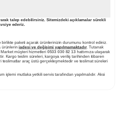
ak talep edebilirsiniz. Sitemizdeki açıklamalar sürekli
avsiye ederiz.
irlikte paketi açarak ürünlerinizin durumunu kontrol ediniz.
a ürünlerin
iadesi ve değişimi yapılmamaktadır
. Tutanak
pı Market müşteri hizmetleri
0533 030 82 13
hattımıza ulaşarak
ir. Kargo teslim süreleri, kargoya veriliş tarihinden itibaren
i teslimatlar araç üstü gerçekleşmektedir ve teslimat süreleri
m işlemi mutlaka yetkili servis tarafından yapılmalıdır. Aksi