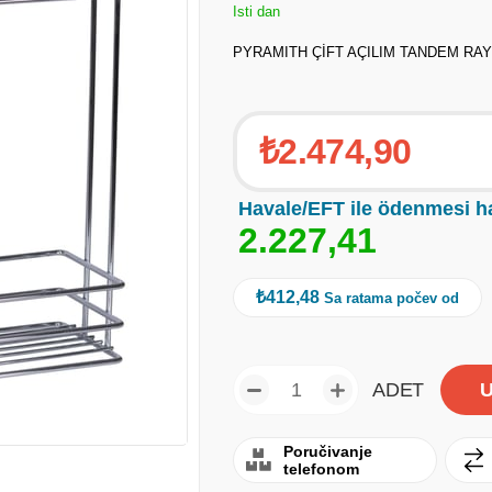
Isti dan
PYRAMITH ÇİFT AÇILIM TANDEM RAYLI
₺2.474,90
Havale/EFT ile ödenmesi h
2
.
2
2
7
,
4
1
₺412,48
Sa ratama počev od
ADET
Poručivanje
telefonom