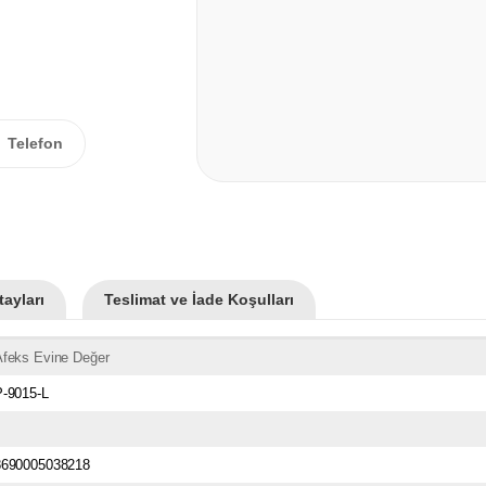
Telefon
ayları
Teslimat ve İade Koşulları
Afeks Evine Değer
P-9015-L
8690005038218