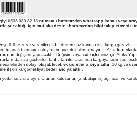
giyi
0533 030 82 13
numaralı hattımızdan whatsapp kanalı veya arayar
da yer aldığı için mutlaka destek hattımızdan bilgi talep etmenizi t
a ürüne zarar verebilecek bir durum söz konusu ise, kargo görevlisi ile b
en tutanak tutmasını isteyiniz ve paketi teslim almayınız. Aksi durumlard
ürünlerin değişimi yapılacaktır. Değişim veya iade işleminiz için Afeks Ya
ranlarında size gösterilen tarih / tarihler arasında kargoya teslim edilecekt
a mesafelerden dolayı oluşabilecek
ek ücretler alıcıya aittir
. 30 kg ve üzer
ne ilişkin kargo/nakliyat bedeli
alıcıya aittir
.
 yetkili servisi arayın. Ürünün kutusunun (ambalajının) açılması ve kurulu