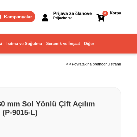
Prijava za članove
Korpa
0
Kampanyalar
Prijavite se
ci
Isıtma ve Soğutma
Seramik ve İnşaat
Diğer
< < Povratak na prethodnu stranu
0 mm Sol Yönlü Çift Açılım
 (P-9015-L)