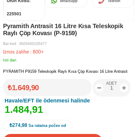
Ürün Kodu:
Whatsapp
Telefon
225501
Pyramith Antrasit 16 Litre Kısa Teleskopik
Raylı Çöp Kovası (P-9159)
Bar-kod
:
3605400105477
Iznos zalihe
:
800+
Isti dan
PYRAMITH P9159 Teleskopik Raylı Kısa Çöp Kovası 16 Litre Antrasit
ADET
₺1.649,90
Havale/EFT ile ödenmesi halinde
1
.
4
8
4
,
9
1
₺274,98
Sa ratama počev od