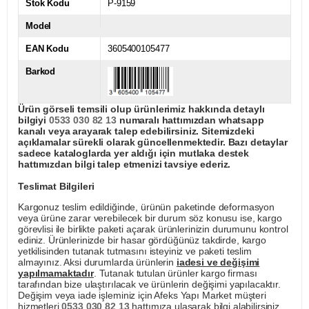
Stok Kodu
P-9159
Model
EAN Kodu
3605400105477
Barkod
Ürün görseli temsili olup ürünlerimiz hakkında detaylı
bilgiyi
0533 030 82 13
numaralı hattımızdan whatsapp
kanalı veya arayarak talep edebilirsiniz. Sitemizdeki
açıklamalar sürekli olarak güncellenmektedir. Bazı detaylar
sadece kataloglarda yer aldığı için mutlaka destek
hattımızdan bilgi talep etmenizi tavsiye ederiz.
Teslimat Bilgileri
Kargonuz teslim edildiğinde, ürünün paketinde deformasyon
veya ürüne zarar verebilecek bir durum söz konusu ise, kargo
görevlisi ile birlikte paketi açarak ürünlerinizin durumunu kontrol
ediniz. Ürünlerinizde bir hasar gördüğünüz takdirde, kargo
yetkilisinden tutanak tutmasını isteyiniz ve paketi teslim
almayınız. Aksi durumlarda ürünlerin
iadesi ve değişimi
yapılmamaktadır
. Tutanak tutulan ürünler kargo firması
tarafından bize ulaştırılacak ve ürünlerin değişimi yapılacaktır.
Değişim veya iade işleminiz için Afeks Yapı Market müşteri
hizmetleri
0533 030 82 13
hattımıza ulaşarak bilgi alabilirsiniz.