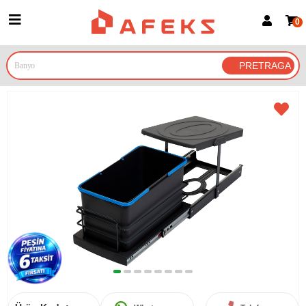
0
Prijava za članove
Prijavite se
Prijavite se Google nalogom