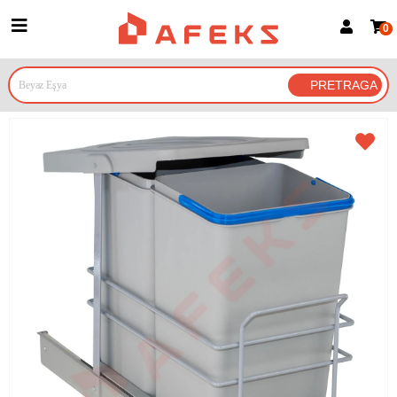
0
Prijava za članove
Prijavite se
Prijavite se Google nalogom