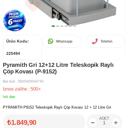
Ürün Kodu:
Whatsapp
Telefon
225494
Pyramith Gri 12+12 Litre Teleskopik Raylı
Çöp Kovası (P-9152)
Bar-kod
:
3605400044745
Iznos zalihe
:
500+
Isti dan
PYRAMITH P9152 Teleskopik Raylı Çöp Kovası 12 + 12 Litre Gri
ADET
₺1.849,90