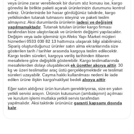
veya ürüne zarar verebilecek bir durum söz konusu ise, kargo
görevlisi ile birlikte paketi açarak ürünlerinizin durumunu kontrol
ediniz. Ürünlerinizde bir hasar gördüğünüz takdirde, kargo
yetkilisinden tutanak tutmasını isteyiniz ve paketi teslim
almayınız. Aksi durumlarda ürünlerin
iadesi ve değişimi
yapılmamaktadır
. Tutanak tutulan ürünler kargo firması
tarafından bize ulaştırılacak ve ürünlerin değişimi yapılacaktır.
Değişim veya iade işleminiz için Afeks Yapı Market müşteri
hizmetleri
0533 030 82 13
hattımıza ulaşarak bilgi alabilirsiniz.
Sipariş oluşturduğunuz ürünler satın alma ekranlarında size
gösterilen tarih / tarihler arasında kargoya teslim edilecektir.
Kargo teslim süreleri, kargoya veriliş tarihinden itibaren
mesafelere göre değişiklik gösterebilir. Kargo teslimatlarında
mesafelerden dolayı oluşabilecek
ek ücretler alıcıya aittir
. 30
kg ve üzeri teslimatlar araç üstü gerçekleşmektedir ve teslimat
süreleri uzayabilir. Cayma hakkı kullanılması nedeni ile iade
edilen ürüne ilişkin kargo/nakliyat bedeli
alıcıya aittir
.
Eğer satın aldığınız ürün kurulum gerektiriyorsa, size en yakın
yetkili servisi arayın. Ürünün kutusunun (ambalajının) açılması
ve kurulum işlemi mutlaka yetkili servis tarafından
yapılmalıdır. Aksi taktirde ürününüz
garanti kapsamı dışında
kalır
.