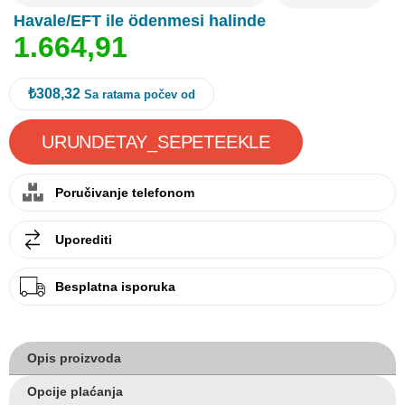
Havale/EFT ile ödenmesi halinde
1
.
6
6
4
,
9
1
₺308,32
Sa ratama počev od
Poručivanje telefonom
Uporediti
Besplatna isporuka
Opis proizvoda
Opcije plaćanja