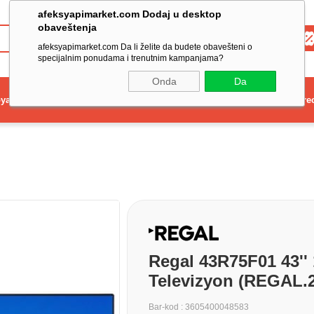
afeksyapimarket.com Dodaj u desktop
obaveštenja
Toptan
afeksyapimarket.com Da li želite da budete obavešteni o
specijalnim ponudama i trenutnim kampanjama?
Onda
Da
ya
Elektrikli El Aleti
Aydınlatma ve Elektrik
Dekorasyon ve Ev Gere
Regal 43R75F01 43''
Televizyon (REGAL.
Bar-kod
:
3605400048583