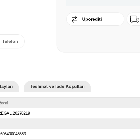
Uporediti
Telefon
ayları
Teslimat ve İade Koşulları
Regal
REGAL.20278219
3605400048583