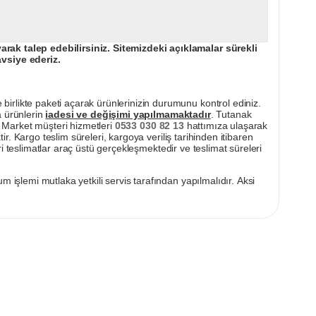
ak talep edebilirsiniz. Sitemizdeki açıklamalar sürekli
avsiye ederiz.
irlikte paketi açarak ürünlerinizin durumunu kontrol ediniz.
a ürünlerin
iadesi ve değişimi yapılmamaktadır
. Tutanak
pı Market müşteri hizmetleri
0533 030 82 13
hattımıza ulaşarak
ir. Kargo teslim süreleri, kargoya veriliş tarihinden itibaren
i teslimatlar araç üstü gerçekleşmektedir ve teslimat süreleri
m işlemi mutlaka yetkili servis tarafından yapılmalıdır. Aksi