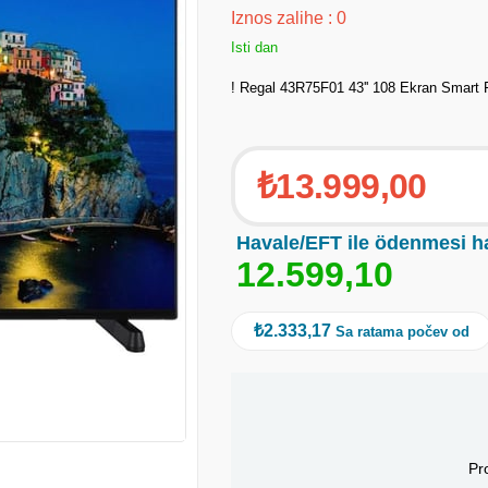
Iznos zalihe
:
0
Isti dan
! Regal 43R75F01 43'' 108 Ekran Smart 
₺13.999,00
Havale/EFT ile ödenmesi h
1
2
.
5
9
9
,
1
0
₺2.333,17
Sa ratama počev od
Pr