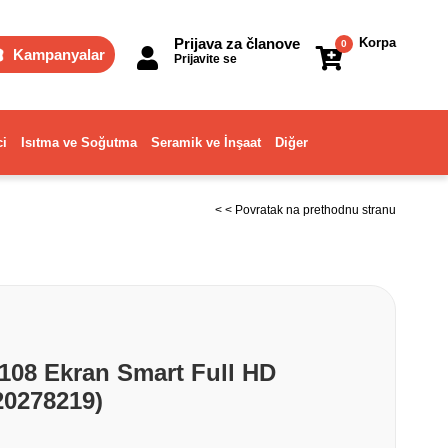
Prijava za članove
Korpa
0
Kampanyalar
Prijavite se
ci
Isıtma ve Soğutma
Seramik ve İnşaat
Diğer
< < Povratak na prethodnu stranu
 108 Ekran Smart Full HD
20278219)