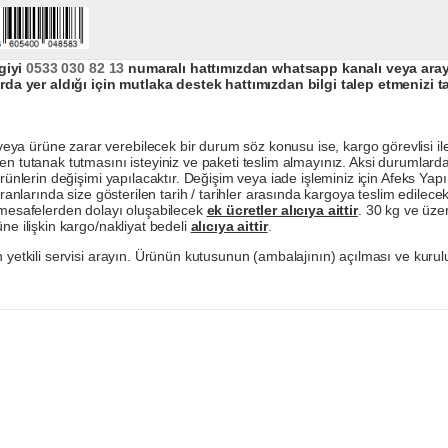
giyi
0533 030 82 13
numaralı hattımızdan whatsapp kanalı veya arayar
da yer aldığı için mutlaka destek hattımızdan bilgi talep etmenizi t
a ürüne zarar verebilecek bir durum söz konusu ise, kargo görevlisi ile b
en tutanak tutmasını isteyiniz ve paketi teslim almayınız. Aksi durumlard
ürünlerin değişimi yapılacaktır. Değişim veya iade işleminiz için Afeks Ya
ranlarında size gösterilen tarih / tarihler arasında kargoya teslim edilecekt
a mesafelerden dolayı oluşabilecek
ek ücretler alıcıya aittir
. 30 kg ve üzer
ne ilişkin kargo/nakliyat bedeli
alıcıya aittir
.
 yetkili servisi arayın. Ürünün kutusunun (ambalajının) açılması ve kurulu