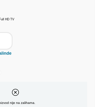
Full HD TV
alinde
oizvod nije na zalihama.