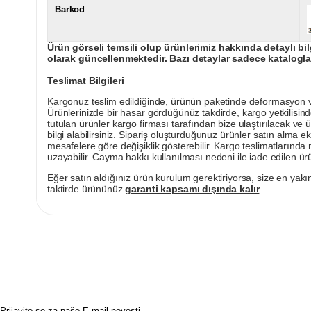
Barkod
Ürün görseli temsili olup ürünlerimiz hakkında detaylı bil
olarak güncellenmektedir. Bazı detaylar sadece kataloglar
Teslimat Bilgileri
Kargonuz teslim edildiğinde, ürünün paketinde deformasyon vey
Ürünlerinizde bir hasar gördüğünüz takdirde, kargo yetkilisind
tutulan ürünler kargo firması tarafından bize ulaştırılacak ve 
bilgi alabilirsiniz. Sipariş oluşturduğunuz ürünler satın alma ek
mesafelere göre değişiklik gösterebilir. Kargo teslimatlarınd
uzayabilir. Cayma hakkı kullanılması nedeni ile iade edilen ürü
Eğer satın aldığınız ürün kurulum gerektiriyorsa, size en yakın
taktirde ürününüz
garanti kapsamı dışında kalır
.
Prijavite se za naše E-mail novosti