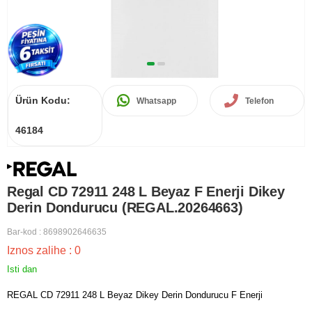
Ürün Kodu:
Whatsapp
Telefon
46184
Regal CD 72911 248 L Beyaz F Enerji Dikey
Derin Dondurucu (REGAL.20264663)
Bar-kod
:
8698902646635
Iznos zalihe
:
0
Isti dan
REGAL CD 72911 248 L Beyaz Dikey Derin Dondurucu F Enerji