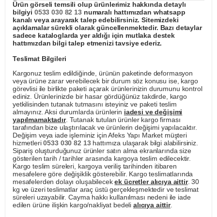
Ürün görseli temsili olup ürünlerimiz hakkında detaylı
bilgiyi
0533 030 82 13
numaralı hattımızdan whatsapp
kanalı veya arayarak talep edebilirsiniz. Sitemizdeki
açıklamalar sürekli olarak güncellenmektedir. Bazı detaylar
sadece kataloglarda yer aldığı için mutlaka destek
hattımızdan bilgi talep etmenizi tavsiye ederiz.
Teslimat Bilgileri
Kargonuz teslim edildiğinde, ürünün paketinde deformasyon
veya ürüne zarar verebilecek bir durum söz konusu ise, kargo
görevlisi ile birlikte paketi açarak ürünlerinizin durumunu kontrol
ediniz. Ürünlerinizde bir hasar gördüğünüz takdirde, kargo
yetkilisinden tutanak tutmasını isteyiniz ve paketi teslim
almayınız. Aksi durumlarda ürünlerin
iadesi ve değişimi
yapılmamaktadır
. Tutanak tutulan ürünler kargo firması
tarafından bize ulaştırılacak ve ürünlerin değişimi yapılacaktır.
Değişim veya iade işleminiz için Afeks Yapı Market müşteri
hizmetleri
0533 030 82 13
hattımıza ulaşarak bilgi alabilirsiniz.
Sipariş oluşturduğunuz ürünler satın alma ekranlarında size
gösterilen tarih / tarihler arasında kargoya teslim edilecektir.
Kargo teslim süreleri, kargoya veriliş tarihinden itibaren
mesafelere göre değişiklik gösterebilir. Kargo teslimatlarında
mesafelerden dolayı oluşabilecek
ek ücretler alıcıya aittir
. 30
kg ve üzeri teslimatlar araç üstü gerçekleşmektedir ve teslimat
süreleri uzayabilir. Cayma hakkı kullanılması nedeni ile iade
edilen ürüne ilişkin kargo/nakliyat bedeli
alıcıya aittir
.