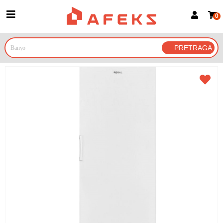
0
Prijava za članove
Prijavite se
Prijavite se Google nalogom