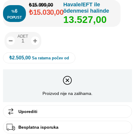
Havale/EFT ile
₺15.999,00
ödenmesi halinde
₺15.030,00
6
%
1
3
.
5
2
7
,
0
0
POPUST
ADET
₺2.505,00
Sa ratama počev od
Proizvod nije na zalihama.
Uporediti
Besplatna isporuka