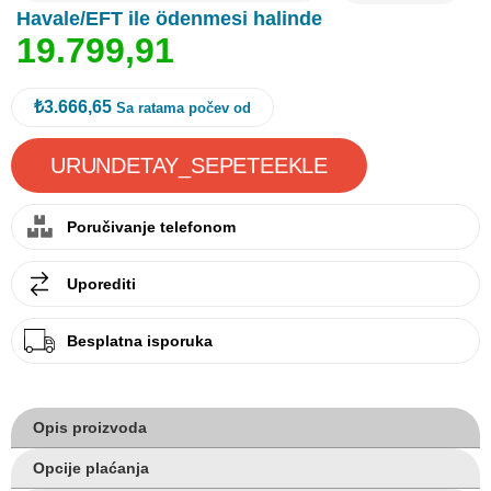
Havale/EFT ile ödenmesi halinde
1
9
.
7
9
9
,
9
1
₺3.666,65
Sa ratama počev od
Poručivanje telefonom
Uporediti
Besplatna isporuka
Opis proizvoda
Opcije plaćanja