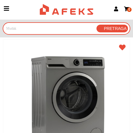
0
Prijava za članove
Prijavite se
Prijavite se Google nalogom