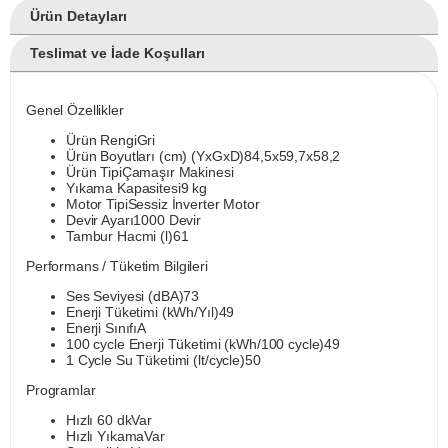
Ürün Detayları
Teslimat ve İade Koşulları
Genel Özellikler
Ürün RengiGri
Ürün Boyutları (cm) (YxGxD)84,5x59,7x58,2
Ürün TipiÇamaşır Makinesi
Yıkama Kapasitesi9 kg
Motor TipiSessiz İnverter Motor
Devir Ayarı1000 Devir
Tambur Hacmi (l)61
Performans / Tüketim Bilgileri
Ses Seviyesi (dBA)73
Enerji Tüketimi (kWh/Yıl)49
Enerji SınıfıA
100 cycle Enerji Tüketimi (kWh/100 cycle)49
1 Cycle Su Tüketimi (lt/cycle)50
Programlar
Hızlı 60 dkVar
Hızlı YıkamaVar