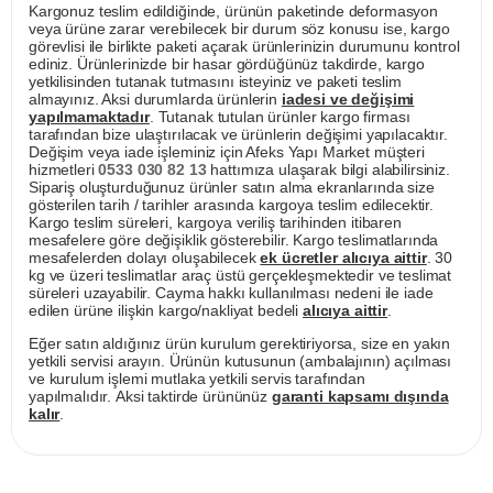
Kargonuz teslim edildiğinde, ürünün paketinde deformasyon
veya ürüne zarar verebilecek bir durum söz konusu ise, kargo
görevlisi ile birlikte paketi açarak ürünlerinizin durumunu kontrol
ediniz. Ürünlerinizde bir hasar gördüğünüz takdirde, kargo
yetkilisinden tutanak tutmasını isteyiniz ve paketi teslim
almayınız. Aksi durumlarda ürünlerin
iadesi ve değişimi
yapılmamaktadır
. Tutanak tutulan ürünler kargo firması
tarafından bize ulaştırılacak ve ürünlerin değişimi yapılacaktır.
Değişim veya iade işleminiz için Afeks Yapı Market müşteri
hizmetleri
0533 030 82 13
hattımıza ulaşarak bilgi alabilirsiniz.
Sipariş oluşturduğunuz ürünler satın alma ekranlarında size
gösterilen tarih / tarihler arasında kargoya teslim edilecektir.
Kargo teslim süreleri, kargoya veriliş tarihinden itibaren
mesafelere göre değişiklik gösterebilir. Kargo teslimatlarında
mesafelerden dolayı oluşabilecek
ek ücretler alıcıya aittir
. 30
kg ve üzeri teslimatlar araç üstü gerçekleşmektedir ve teslimat
süreleri uzayabilir. Cayma hakkı kullanılması nedeni ile iade
edilen ürüne ilişkin kargo/nakliyat bedeli
alıcıya aittir
.
Eğer satın aldığınız ürün kurulum gerektiriyorsa, size en yakın
yetkili servisi arayın. Ürünün kutusunun (ambalajının) açılması
ve kurulum işlemi mutlaka yetkili servis tarafından
yapılmalıdır. Aksi taktirde ürününüz
garanti kapsamı dışında
kalır
.