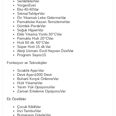
SentetiklerVar
YorganEvet
Eko 40-60Var
Sıkma/TahliyeVar
Ön Yıkamalı Leke GidermeVar
Pamuklular-Kazan TemizlemeVar
Gömlek-PerdeVar
Soğuk HijyenVar
Elde Yıkama Yünlü 30°CVar
Pamuklu Hızlı 20°CVar
Hızlı 60 dk. 60°CVar
Süper Hızlı 15 dk.Var
Alerji Uzmanı Evcil Hayvan ÖzelVar
Program Sayısı15
Fonksiyon ve Teknolojiler
Sıcaklık AyarıVar
Devir Ayarı1000 Devir
Buharlı Kırışık ÖnlemeVar
Hızlı YıkamaVar
Yarım Yük OpsiyonuVar
Zaman Erteleme OpsiyonuVar
Ek Özellikler
Çocuk KilidiVar
İnci TamburVar
Bumerang GövdeVar