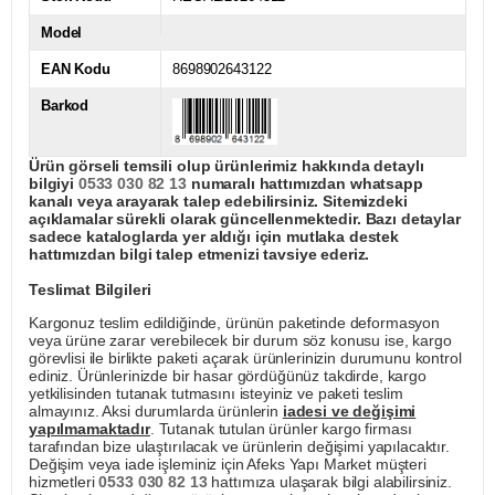
Model
EAN Kodu
8698902643122
Barkod
Ürün görseli temsili olup ürünlerimiz hakkında detaylı
bilgiyi
0533 030 82 13
numaralı hattımızdan whatsapp
kanalı veya arayarak talep edebilirsiniz. Sitemizdeki
açıklamalar sürekli olarak güncellenmektedir. Bazı detaylar
sadece kataloglarda yer aldığı için mutlaka destek
hattımızdan bilgi talep etmenizi tavsiye ederiz.
Teslimat Bilgileri
Kargonuz teslim edildiğinde, ürünün paketinde deformasyon
veya ürüne zarar verebilecek bir durum söz konusu ise, kargo
görevlisi ile birlikte paketi açarak ürünlerinizin durumunu kontrol
ediniz. Ürünlerinizde bir hasar gördüğünüz takdirde, kargo
yetkilisinden tutanak tutmasını isteyiniz ve paketi teslim
almayınız. Aksi durumlarda ürünlerin
iadesi ve değişimi
yapılmamaktadır
. Tutanak tutulan ürünler kargo firması
tarafından bize ulaştırılacak ve ürünlerin değişimi yapılacaktır.
Değişim veya iade işleminiz için Afeks Yapı Market müşteri
hizmetleri
0533 030 82 13
hattımıza ulaşarak bilgi alabilirsiniz.