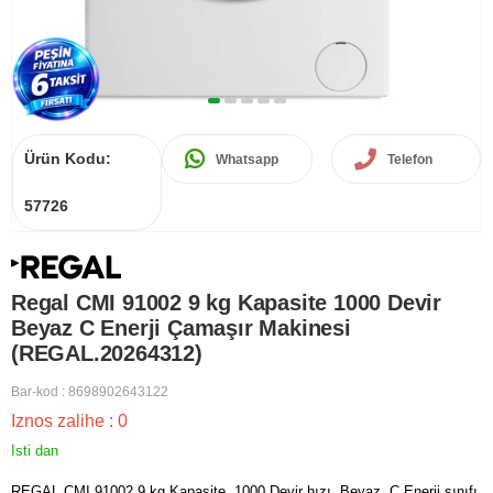
Ürün Kodu:
Whatsapp
Telefon
57726
Regal CMI 91002 9 kg Kapasite 1000 Devir
Beyaz C Enerji Çamaşır Makinesi
(REGAL.20264312)
Bar-kod
:
8698902643122
Iznos zalihe
:
0
Isti dan
REGAL CMI 91002 9 kg Kapasite, 1000 Devir hızı, Beyaz, C Enerji sınıfı