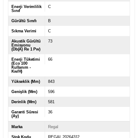
Enerji Verimlilik
C
Sınıf
Gürültü Sınıfı
B
Sıkma Verimi
C
Akustik Gürültü
73
Emisyonu
(Db(A) Re 1 Pw)
Enerji Tüketimi
66
(Eco 100
Kullanım -
Kw/H)
Yükseklik (Mm)
843
Genişlik (Mm)
596
Derinlik (Mm)
581
Garanti Süresi
36
(Ay)
Marka
Regal
Stok Kodu
REGAL.20264312