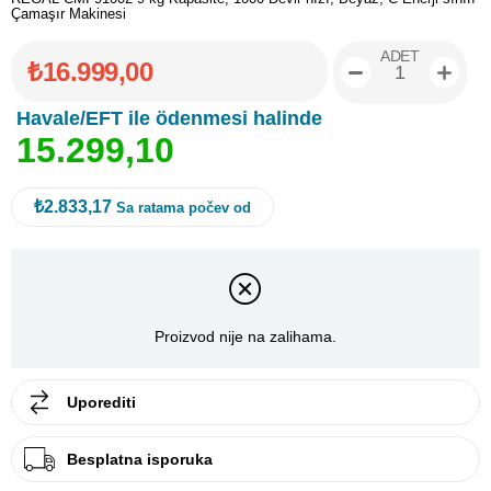
Çamaşır Makinesi
ADET
₺16.999,00
Havale/EFT ile ödenmesi halinde
1
5
.
2
9
9
,
1
0
₺2.833,17
Sa ratama počev od
Proizvod nije na zalihama.
Uporediti
Besplatna isporuka