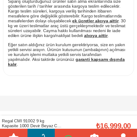
Sipariş oluşturduğunuz ürünler satın alma ekranlarında size
gösterilen tarih / tarihler arasında kargoya teslim edilecektir.
Kargo teslim süreleri, kargoya veriliş tarihinden itibaren
mesafelere göre değişiklik gösterebilir. Kargo teslimatlarında
mesafelerden dolayı oluşabilecek
ek ücretler alıcıya aittir
. 30
kg ve üzeri teslimatlar araç üstü gerçekleşmektedir ve teslimat
süreleri uzayabilir. Cayma hakkı kullanılması nedeni ile iade
edilen ürüne ilişkin kargo/nakliyat bedeli
alıcıya aittir
.
Eğer satın aldığınız ürün kurulum gerektiriyorsa, size en yakın
yetkili servisi arayın. Ürünün kutusunun (ambalajının) açılması
ve kurulum işlemi mutlaka yetkili servis tarafından
yapılmalıdır. Aksi taktirde ürününüz
garanti kapsamı dışında
kalır
.
Regal CMI 91002 9 kg
₺16.999,00
Kapasite 1000 Devir Beyaz C
Prijavite se za naše E-mail novosti
Enerji Çamaşır Makinesi
(REGAL.20264312)