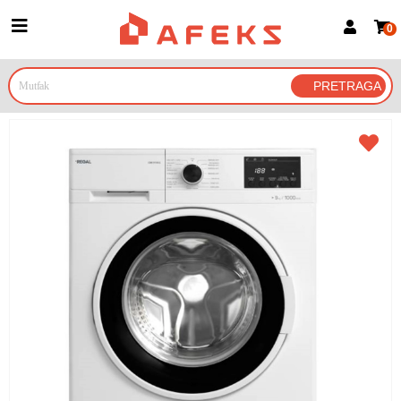
0
Prijava za članove
Prijavite se
Prijavite se Google nalogom