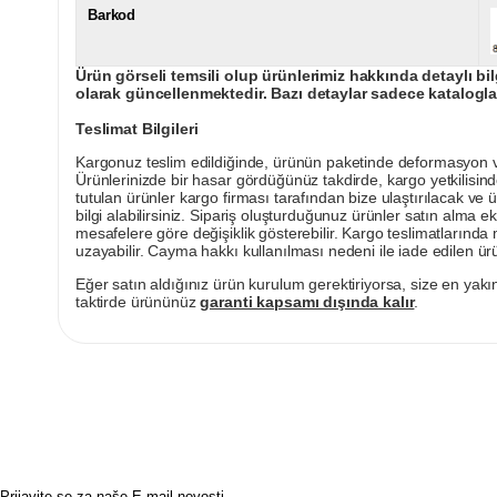
Barkod
Ürün görseli temsili olup ürünlerimiz hakkında detaylı bil
olarak güncellenmektedir. Bazı detaylar sadece kataloglar
Teslimat Bilgileri
Kargonuz teslim edildiğinde, ürünün paketinde deformasyon vey
Ürünlerinizde bir hasar gördüğünüz takdirde, kargo yetkilisind
tutulan ürünler kargo firması tarafından bize ulaştırılacak ve 
bilgi alabilirsiniz. Sipariş oluşturduğunuz ürünler satın alma ek
mesafelere göre değişiklik gösterebilir. Kargo teslimatlarınd
uzayabilir. Cayma hakkı kullanılması nedeni ile iade edilen ürü
Eğer satın aldığınız ürün kurulum gerektiriyorsa, size en yakın
taktirde ürününüz
garanti kapsamı dışında kalır
.
Prijavite se za naše E-mail novosti