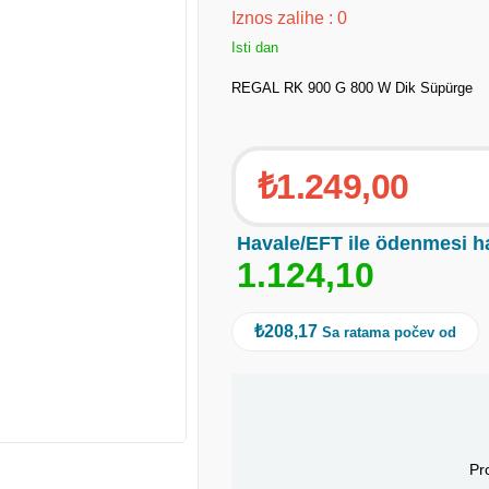
Iznos zalihe
:
0
Isti dan
REGAL RK 900 G 800 W Dik Süpürge
₺1.249,00
Havale/EFT ile ödenmesi h
1
.
1
2
4
,
1
0
₺208,17
Sa ratama počev od
Pr