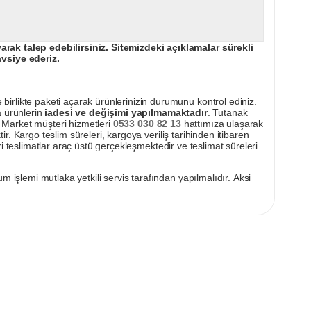
ak talep edebilirsiniz. Sitemizdeki açıklamalar sürekli
avsiye ederiz.
irlikte paketi açarak ürünlerinizin durumunu kontrol ediniz.
a ürünlerin
iadesi ve değişimi yapılmamaktadır
. Tutanak
pı Market müşteri hizmetleri
0533 030 82 13
hattımıza ulaşarak
ir. Kargo teslim süreleri, kargoya veriliş tarihinden itibaren
i teslimatlar araç üstü gerçekleşmektedir ve teslimat süreleri
m işlemi mutlaka yetkili servis tarafından yapılmalıdır. Aksi