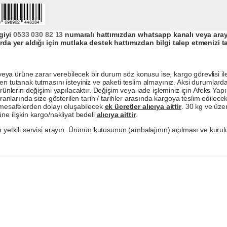
giyi
0533 030 82 13
numaralı hattımızdan whatsapp kanalı veya arayar
da yer aldığı için mutlaka destek hattımızdan bilgi talep etmenizi t
a ürüne zarar verebilecek bir durum söz konusu ise, kargo görevlisi ile b
en tutanak tutmasını isteyiniz ve paketi teslim almayınız. Aksi durumlard
ürünlerin değişimi yapılacaktır. Değişim veya iade işleminiz için Afeks Ya
ranlarında size gösterilen tarih / tarihler arasında kargoya teslim edilecekt
a mesafelerden dolayı oluşabilecek
ek ücretler alıcıya aittir
. 30 kg ve üzer
ne ilişkin kargo/nakliyat bedeli
alıcıya aittir
.
 yetkili servisi arayın. Ürünün kutusunun (ambalajının) açılması ve kurulu