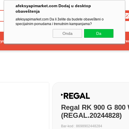
afeksyapimarket.com Dodaj u desktop
obaveštenja
Toptan
afeksyapimarket.com Da li želite da budete obavešteni o
specijalnim ponudama i trenutnim kampanjama?
Onda
Da
ya
Elektrikli El Aleti
Aydınlatma ve Elektrik
Dekorasyon ve Ev Gere
Regal RK 900 G 800 
(REGAL.20244828)
Bar-kod
:
8698902448284