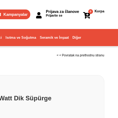
Prijava za članove
Korpa
0
Kampanyalar
Prijavite se
ci
Isıtma ve Soğutma
Seramik ve İnşaat
Diğer
< < Povratak na prethodnu stranu
Watt Dik Süpürge