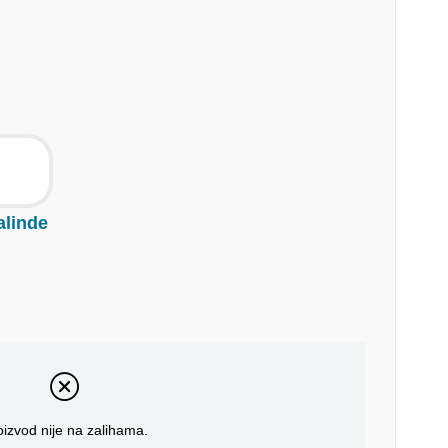
alinde
oizvod nije na zalihama.