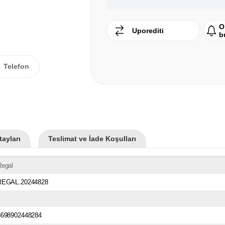
O
Uporediti
b
Telefon
ayları
Teslimat ve İade Koşulları
Regal
REGAL.20244828
8698902448284