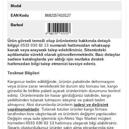
Model
EAN Kodu
8682157410127
Barkod
Ürün görseli temsili olup ürünlerimiz hakkında detaylı
bilgiyi
0533 030 82 13
numaralı hattımızdan whatsapp
kanalı veya arayarak talep edebilirsiniz. Sitemizdeki
açıklamalar sürekli olarak güncellenmektedir. Bazı detaylar
sadece kataloglarda yer aldığı için mutlaka destek
hattımızdan bilgi talep etmenizi tavsiye ederiz.
Teslimat Bilgileri
Kargonuz teslim edildiğinde, ürünün paketinde deformasyon
veya ürüne zarar verebilecek bir durum söz konusu ise, kargo
görevlisi ile birlikte paketi açarak ürünlerinizin durumunu kontrol
ediniz. Ürünlerinizde bir hasar gördüğünüz takdirde, kargo
yetkilisinden tutanak tutmasını isteyiniz ve paketi teslim
almayınız. Aksi durumlarda ürünlerin
iadesi ve değişimi
yapılmamaktadır
. Tutanak tutulan ürünler kargo firması
tarafından bize ulaştırılacak ve ürünlerin değişimi yapılacaktır.
Değişim veya iade işleminiz için Afeks Yapı Market müşteri
hizmetleri
0533 030 82 13
hattımıza ulaşarak bilgi alabilirsiniz.
Sipariş oluşturduğunuz ürünler satın alma ekranlarında size