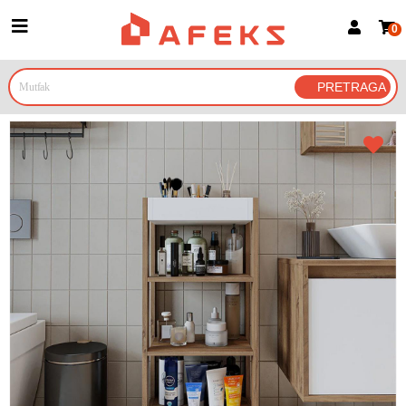
0
Prijava za članove
Prijavite se
Prijavite se Google nalogom