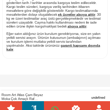
gösterilen tarih / tarihler arasında kargoya teslim edilecektir.
Kargo teslim süreleri, kargoya veriliş tarihinden itibaren
mesafelere göre değişiklik gösterebilir. Kargo teslimatlarında
mesafelerden dolayı oluşabilecek
ek ücretler alıcıya aittir
. 30
kg ve üzeri teslimatlar araç üstü gerçekleşmektedir ve teslimat
süreleri uzayabilir. Cayma hakkı kullanılması nedeni ile iade
edilen ürüne ilişkin kargo/nakliyat bedeli
alıcıya aittir
.
Eğer satın aldığınız ürün kurulum gerektiriyorsa, size en yakın
yetkili servisi arayın. Ürünün kutusunun (ambalajının) açılması
ve kurulum işlemi mutlaka yetkili servis tarafından
yapılmalıdır. Aksi taktirde ürününüz
garanti kapsamı dışında
kalır
.
Room Art Atlas Çam Beyaz
undefined
Moka Çok Amaçlı Raf
Prijavite se za naše E-mail novosti
(RoomArt.2713)