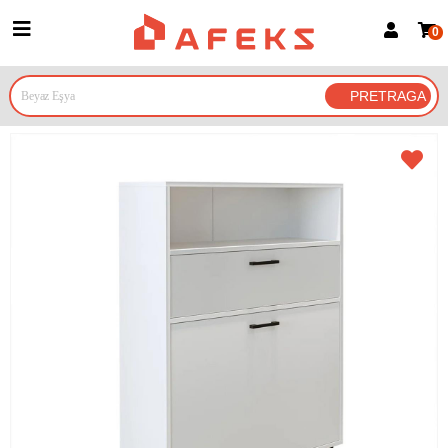
0
Prijava za članove
Prijavite se
Prijavite se Google nalogom