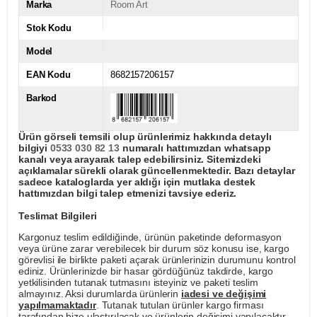
Marka
Room Art
Stok Kodu
Model
EAN Kodu
8682157206157
Barkod
Ürün görseli temsili olup ürünlerimiz hakkında detaylı
bilgiyi
0533 030 82 13
numaralı hattımızdan whatsapp
kanalı veya arayarak talep edebilirsiniz. Sitemizdeki
açıklamalar sürekli olarak güncellenmektedir. Bazı detaylar
sadece kataloglarda yer aldığı için mutlaka destek
hattımızdan bilgi talep etmenizi tavsiye ederiz.
Teslimat Bilgileri
Kargonuz teslim edildiğinde, ürünün paketinde deformasyon
veya ürüne zarar verebilecek bir durum söz konusu ise, kargo
görevlisi ile birlikte paketi açarak ürünlerinizin durumunu kontrol
ediniz. Ürünlerinizde bir hasar gördüğünüz takdirde, kargo
yetkilisinden tutanak tutmasını isteyiniz ve paketi teslim
almayınız. Aksi durumlarda ürünlerin
iadesi ve değişimi
yapılmamaktadır
. Tutanak tutulan ürünler kargo firması
tarafından bize ulaştırılacak ve ürünlerin değişimi yapılacaktır.