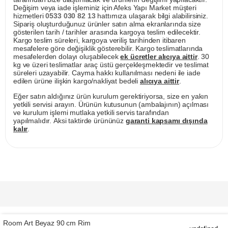
Değişim veya iade işleminiz için Afeks Yapı Market müşteri
hizmetleri
0533 030 82 13
hattımıza ulaşarak bilgi alabilirsiniz.
Sipariş oluşturduğunuz ürünler satın alma ekranlarında size
gösterilen tarih / tarihler arasında kargoya teslim edilecektir.
Kargo teslim süreleri, kargoya veriliş tarihinden itibaren
mesafelere göre değişiklik gösterebilir. Kargo teslimatlarında
mesafelerden dolayı oluşabilecek
ek ücretler alıcıya aittir
. 30
kg ve üzeri teslimatlar araç üstü gerçekleşmektedir ve teslimat
süreleri uzayabilir. Cayma hakkı kullanılması nedeni ile iade
edilen ürüne ilişkin kargo/nakliyat bedeli
alıcıya aittir
.
Eğer satın aldığınız ürün kurulum gerektiriyorsa, size en yakın
yetkili servisi arayın. Ürünün kutusunun (ambalajının) açılması
ve kurulum işlemi mutlaka yetkili servis tarafından
yapılmalıdır. Aksi taktirde ürününüz
garanti kapsamı dışında
kalır
.
Room Art Beyaz 90 cm Rim