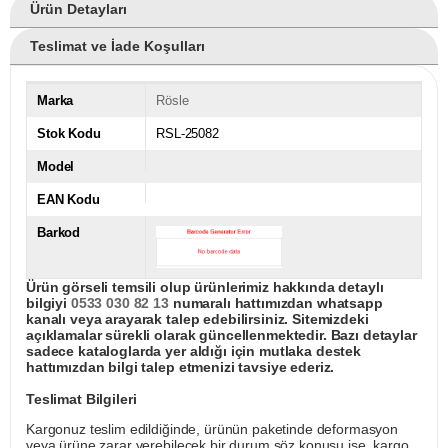
Ürün Detayları
Teslimat ve İade Koşulları
Marka
Rösle
Stok Kodu
RSL-25082
Model
EAN Kodu
Barkod
Ürün görseli temsili olup ürünlerimiz hakkında detaylı
bilgiyi
0533 030 82 13
numaralı hattımızdan whatsapp
kanalı veya arayarak talep edebilirsiniz. Sitemizdeki
açıklamalar sürekli olarak güncellenmektedir. Bazı detaylar
sadece kataloglarda yer aldığı için mutlaka destek
hattımızdan bilgi talep etmenizi tavsiye ederiz.
Teslimat Bilgileri
Kargonuz teslim edildiğinde, ürünün paketinde deformasyon
veya ürüne zarar verebilecek bir durum söz konusu ise, kargo