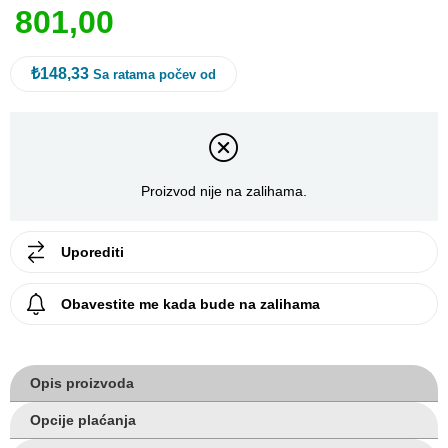
8
0
1
,
0
0
₺148,33
Sa ratama počev od
Proizvod nije na zalihama.
Uporediti
Obavestite me kada bude na zalihama
Opis proizvoda
Opcije plaćanja