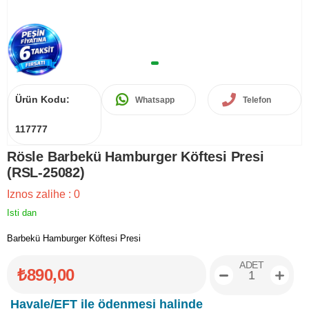
Ürün Kodu:
Whatsapp
Telefon
117777
Rösle Barbekü Hamburger Köftesi Presi
(RSL-25082)
Iznos zalihe
:
0
Isti dan
Barbekü Hamburger Köftesi Presi
ADET
₺890,00
Havale/EFT ile ödenmesi halinde