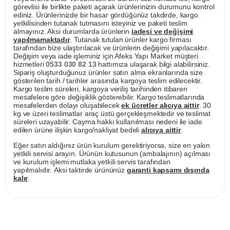
görevlisi ile birlikte paketi açarak ürünlerinizin durumunu kontrol
ediniz. Ürünlerinizde bir hasar gördüğünüz takdirde, kargo
yetkilisinden tutanak tutmasını isteyiniz ve paketi teslim
almayınız. Aksi durumlarda ürünlerin
iadesi ve değişimi
yapılmamaktadır
. Tutanak tutulan ürünler kargo firması
tarafından bize ulaştırılacak ve ürünlerin değişimi yapılacaktır.
Değişim veya iade işleminiz için Afeks Yapı Market müşteri
hizmetleri
0533 030 82 13
hattımıza ulaşarak bilgi alabilirsiniz.
Sipariş oluşturduğunuz ürünler satın alma ekranlarında size
gösterilen tarih / tarihler arasında kargoya teslim edilecektir.
Kargo teslim süreleri, kargoya veriliş tarihinden itibaren
mesafelere göre değişiklik gösterebilir. Kargo teslimatlarında
mesafelerden dolayı oluşabilecek
ek ücretler alıcıya aittir
. 30
kg ve üzeri teslimatlar araç üstü gerçekleşmektedir ve teslimat
süreleri uzayabilir. Cayma hakkı kullanılması nedeni ile iade
edilen ürüne ilişkin kargo/nakliyat bedeli
alıcıya aittir
.
Eğer satın aldığınız ürün kurulum gerektiriyorsa, size en yakın
yetkili servisi arayın. Ürünün kutusunun (ambalajının) açılması
ve kurulum işlemi mutlaka yetkili servis tarafından
yapılmalıdır. Aksi taktirde ürününüz
garanti kapsamı dışında
kalır
.