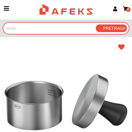
0
Prijava za članove
Prijavite se
Prijavite se Google nalogom