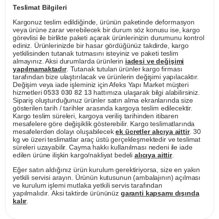
Teslimat Bilgileri
Kargonuz teslim edildiğinde, ürünün paketinde deformasyon
veya ürüne zarar verebilecek bir durum söz konusu ise, kargo
görevlisi ile birlikte paketi açarak ürünlerinizin durumunu kontrol
ediniz. Ürünlerinizde bir hasar gördüğünüz takdirde, kargo
yetkilisinden tutanak tutmasını isteyiniz ve paketi teslim
almayınız. Aksi durumlarda ürünlerin
iadesi ve değişimi
yapılmamaktadır
. Tutanak tutulan ürünler kargo firması
tarafından bize ulaştırılacak ve ürünlerin değişimi yapılacaktır.
Değişim veya iade işleminiz için Afeks Yapı Market müşteri
hizmetleri
0533 030 82 13
hattımıza ulaşarak bilgi alabilirsiniz.
Sipariş oluşturduğunuz ürünler satın alma ekranlarında size
gösterilen tarih / tarihler arasında kargoya teslim edilecektir.
Kargo teslim süreleri, kargoya veriliş tarihinden itibaren
mesafelere göre değişiklik gösterebilir. Kargo teslimatlarında
mesafelerden dolayı oluşabilecek
ek ücretler alıcıya aittir
. 30
kg ve üzeri teslimatlar araç üstü gerçekleşmektedir ve teslimat
süreleri uzayabilir. Cayma hakkı kullanılması nedeni ile iade
edilen ürüne ilişkin kargo/nakliyat bedeli
alıcıya aittir
.
Eğer satın aldığınız ürün kurulum gerektiriyorsa, size en yakın
yetkili servisi arayın. Ürünün kutusunun (ambalajının) açılması
ve kurulum işlemi mutlaka yetkili servis tarafından
yapılmalıdır. Aksi taktirde ürününüz
garanti kapsamı dışında
kalır
.