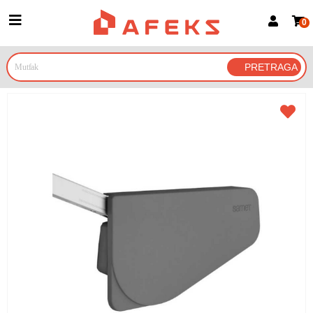
0
Prijava za članove
Prijavite se
Prijavite se Google nalogom