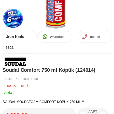
Ürün Kodu:
Whatsapp
Telefon
5621
Soudal Comfort 750 ml Köpük (124014)
Bar-kod
:
5411183111998
Iznos zalihe
:
0
Isti dan
SOUDAL SOUDAFOAM COMFORT KÖPÜK 750 ML **
ADET