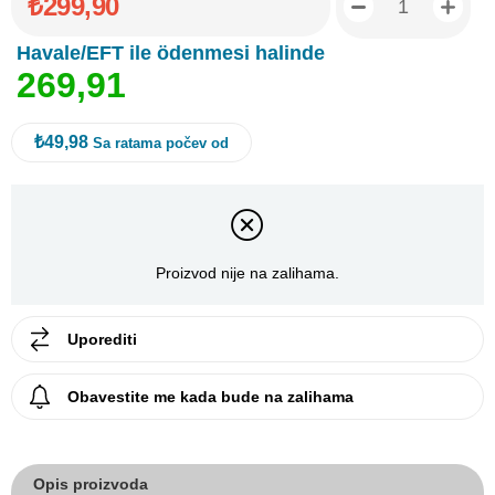
₺299,90
Havale/EFT ile ödenmesi halinde
2
6
9
,
9
1
₺49,98
Sa ratama počev od
Proizvod nije na zalihama.
Uporediti
Obavestite me kada bude na zalihama
Opis proizvoda