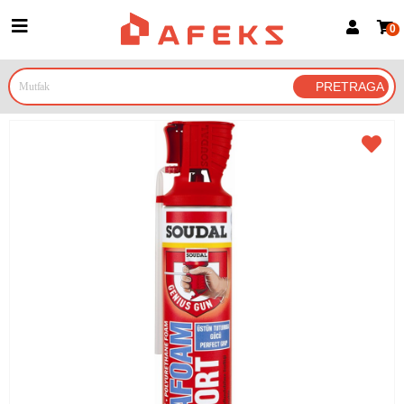
0
Prijava za članove
Prijavite se
Prijavite se Google nalogom