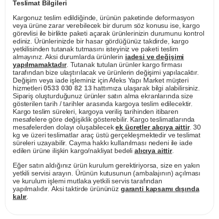
Teslimat Bilgileri
Kargonuz teslim edildiğinde, ürünün paketinde deformasyon
veya ürüne zarar verebilecek bir durum söz konusu ise, kargo
görevlisi ile birlikte paketi açarak ürünlerinizin durumunu kontrol
ediniz. Ürünlerinizde bir hasar gördüğünüz takdirde, kargo
yetkilisinden tutanak tutmasını isteyiniz ve paketi teslim
almayınız. Aksi durumlarda ürünlerin
iadesi ve değişimi
yapılmamaktadır
. Tutanak tutulan ürünler kargo firması
tarafından bize ulaştırılacak ve ürünlerin değişimi yapılacaktır.
Değişim veya iade işleminiz için Afeks Yapı Market müşteri
hizmetleri
0533 030 82 13
hattımıza ulaşarak bilgi alabilirsiniz.
Sipariş oluşturduğunuz ürünler satın alma ekranlarında size
gösterilen tarih / tarihler arasında kargoya teslim edilecektir.
Kargo teslim süreleri, kargoya veriliş tarihinden itibaren
mesafelere göre değişiklik gösterebilir. Kargo teslimatlarında
mesafelerden dolayı oluşabilecek
ek ücretler alıcıya aittir
. 30
kg ve üzeri teslimatlar araç üstü gerçekleşmektedir ve teslimat
süreleri uzayabilir. Cayma hakkı kullanılması nedeni ile iade
edilen ürüne ilişkin kargo/nakliyat bedeli
alıcıya aittir
.
Eğer satın aldığınız ürün kurulum gerektiriyorsa, size en yakın
yetkili servisi arayın. Ürünün kutusunun (ambalajının) açılması
ve kurulum işlemi mutlaka yetkili servis tarafından
yapılmalıdır. Aksi taktirde ürününüz
garanti kapsamı dışında
kalır
.