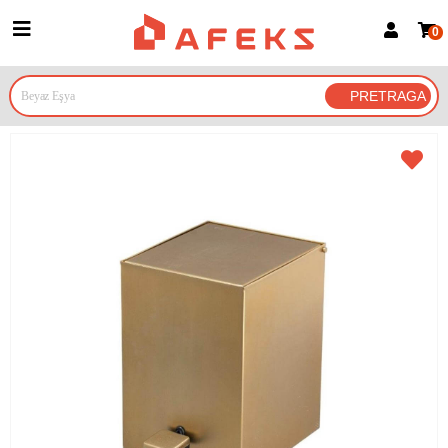
0
Prijava za članove
Prijavite se
Prijavite se Google nalogom