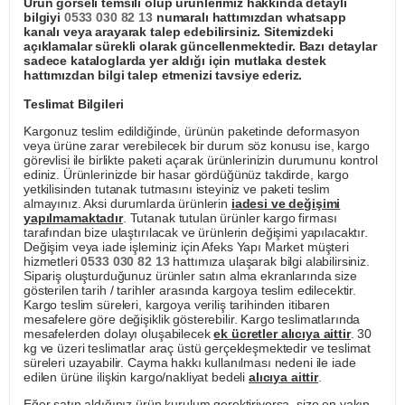
Ürün görseli temsili olup ürünlerimiz hakkında detaylı
bilgiyi
0533 030 82 13
numaralı hattımızdan whatsapp
kanalı veya arayarak talep edebilirsiniz. Sitemizdeki
açıklamalar sürekli olarak güncellenmektedir. Bazı detaylar
sadece kataloglarda yer aldığı için mutlaka destek
hattımızdan bilgi talep etmenizi tavsiye ederiz.
Teslimat Bilgileri
Kargonuz teslim edildiğinde, ürünün paketinde deformasyon
veya ürüne zarar verebilecek bir durum söz konusu ise, kargo
görevlisi ile birlikte paketi açarak ürünlerinizin durumunu kontrol
ediniz. Ürünlerinizde bir hasar gördüğünüz takdirde, kargo
yetkilisinden tutanak tutmasını isteyiniz ve paketi teslim
almayınız. Aksi durumlarda ürünlerin
iadesi ve değişimi
yapılmamaktadır
. Tutanak tutulan ürünler kargo firması
tarafından bize ulaştırılacak ve ürünlerin değişimi yapılacaktır.
Değişim veya iade işleminiz için Afeks Yapı Market müşteri
hizmetleri
0533 030 82 13
hattımıza ulaşarak bilgi alabilirsiniz.
Sipariş oluşturduğunuz ürünler satın alma ekranlarında size
gösterilen tarih / tarihler arasında kargoya teslim edilecektir.
Kargo teslim süreleri, kargoya veriliş tarihinden itibaren
mesafelere göre değişiklik gösterebilir. Kargo teslimatlarında
mesafelerden dolayı oluşabilecek
ek ücretler alıcıya aittir
. 30
kg ve üzeri teslimatlar araç üstü gerçekleşmektedir ve teslimat
süreleri uzayabilir. Cayma hakkı kullanılması nedeni ile iade
edilen ürüne ilişkin kargo/nakliyat bedeli
alıcıya aittir
.
Eğer satın aldığınız ürün kurulum gerektiriyorsa, size en yakın