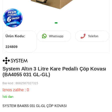
Ürün Kodu:
Whatsapp
Telefon
224809
System Altın 3 Litre Kare Pedallı Çöp Kovası
(BA4055 031 GL-GL)
Bar-kod
:
8682587027315
Iznos zalihe
:
0
Isti dan
SYSTEM BA4055 031 GL-GL ÇÖP KOVASI