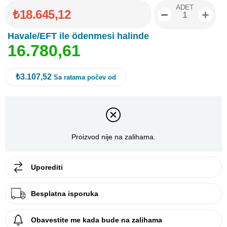
ADET
₺18.645,12
Havale/EFT ile ödenmesi halinde
1
6
.
7
8
0
,
6
1
₺3.107,52
Sa ratama počev od
Proizvod nije na zalihama.
Uporediti
Besplatna isporuka
Obavestite me kada bude na zalihama