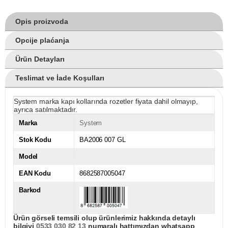
Opis proizvoda
Opcije plaćanja
Ürün Detayları
Teslimat ve İade Koşulları
System marka kapı kollarında rozetler fiyata dahil olmayıp,
ayrıca satılmaktadır.
Marka
System
Stok Kodu
BA2006 007 GL
Model
EAN Kodu
8682587005047
Barkod
Ürün görseli temsili olup ürünlerimiz hakkında detaylı
bilgiyi
0533 030 82 13
numaralı hattımızdan whatsapp