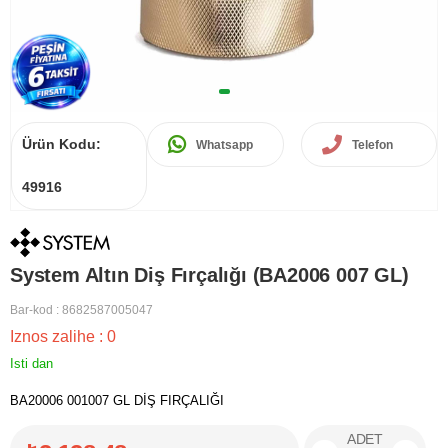
Ürün Kodu:
Whatsapp
Telefon
49916
System Altın Diş Fırçalığı (BA2006 007 GL)
Bar-kod
:
8682587005047
Iznos zalihe
:
0
Isti dan
BA20006 001007 GL DİŞ FIRÇALIĞI
ADET