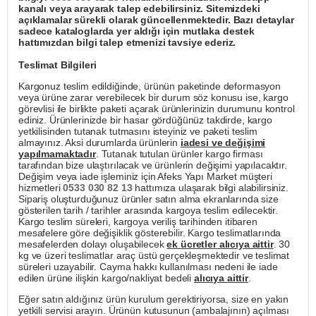
kanalı veya arayarak talep edebilirsiniz. Sitemizdeki
açıklamalar sürekli olarak güncellenmektedir. Bazı detaylar
sadece kataloglarda yer aldığı için mutlaka destek
hattımızdan bilgi talep etmenizi tavsiye ederiz.
Teslimat Bilgileri
Kargonuz teslim edildiğinde, ürünün paketinde deformasyon
veya ürüne zarar verebilecek bir durum söz konusu ise, kargo
görevlisi ile birlikte paketi açarak ürünlerinizin durumunu kontrol
ediniz. Ürünlerinizde bir hasar gördüğünüz takdirde, kargo
yetkilisinden tutanak tutmasını isteyiniz ve paketi teslim
almayınız. Aksi durumlarda ürünlerin
iadesi ve değişimi
yapılmamaktadır
. Tutanak tutulan ürünler kargo firması
tarafından bize ulaştırılacak ve ürünlerin değişimi yapılacaktır.
Değişim veya iade işleminiz için Afeks Yapı Market müşteri
hizmetleri
0533 030 82 13
hattımıza ulaşarak bilgi alabilirsiniz.
Sipariş oluşturduğunuz ürünler satın alma ekranlarında size
gösterilen tarih / tarihler arasında kargoya teslim edilecektir.
Kargo teslim süreleri, kargoya veriliş tarihinden itibaren
mesafelere göre değişiklik gösterebilir. Kargo teslimatlarında
mesafelerden dolayı oluşabilecek
ek ücretler alıcıya aittir
. 30
kg ve üzeri teslimatlar araç üstü gerçekleşmektedir ve teslimat
süreleri uzayabilir. Cayma hakkı kullanılması nedeni ile iade
edilen ürüne ilişkin kargo/nakliyat bedeli
alıcıya aittir
.
Eğer satın aldığınız ürün kurulum gerektiriyorsa, size en yakın
yetkili servisi arayın. Ürünün kutusunun (ambalajının) açılması