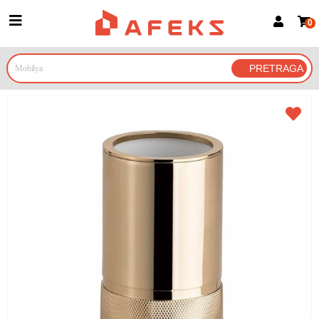
0
Prijava za članove
Prijavite se
Prijavite se Google nalogom