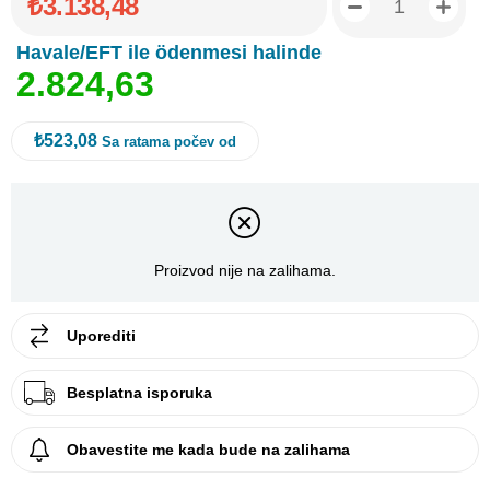
₺3.138,48
Havale/EFT ile ödenmesi halinde
2
.
8
2
4
,
6
3
₺523,08
Sa ratama počev od
Proizvod nije na zalihama.
Uporediti
Besplatna isporuka
Obavestite me kada bude na zalihama