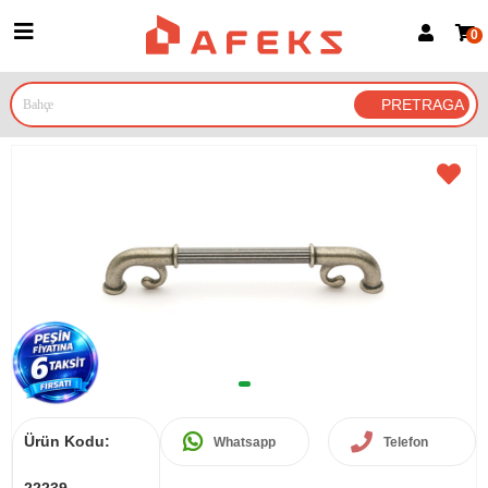
0
Prijava za članove
Prijavite se
Prijavite se Google nalogom
Ürün Kodu:
Whatsapp
Telefon