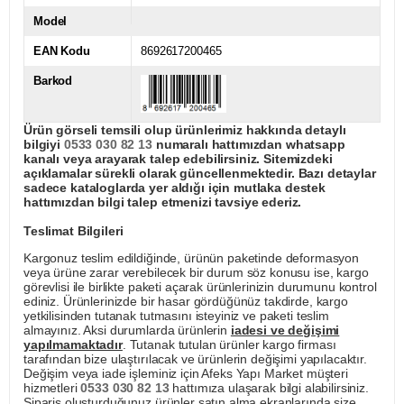
Model
EAN Kodu
8692617200465
Barkod
Ürün görseli temsili olup ürünlerimiz hakkında detaylı
bilgiyi
0533 030 82 13
numaralı hattımızdan whatsapp
kanalı veya arayarak talep edebilirsiniz. Sitemizdeki
açıklamalar sürekli olarak güncellenmektedir. Bazı detaylar
sadece kataloglarda yer aldığı için mutlaka destek
hattımızdan bilgi talep etmenizi tavsiye ederiz.
Teslimat Bilgileri
Kargonuz teslim edildiğinde, ürünün paketinde deformasyon
veya ürüne zarar verebilecek bir durum söz konusu ise, kargo
görevlisi ile birlikte paketi açarak ürünlerinizin durumunu kontrol
ediniz. Ürünlerinizde bir hasar gördüğünüz takdirde, kargo
yetkilisinden tutanak tutmasını isteyiniz ve paketi teslim
almayınız. Aksi durumlarda ürünlerin
iadesi ve değişimi
yapılmamaktadır
. Tutanak tutulan ürünler kargo firması
tarafından bize ulaştırılacak ve ürünlerin değişimi yapılacaktır.
Değişim veya iade işleminiz için Afeks Yapı Market müşteri
hizmetleri
0533 030 82 13
hattımıza ulaşarak bilgi alabilirsiniz.
Sipariş oluşturduğunuz ürünler satın alma ekranlarında size