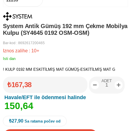
22239
System Antik Gümüş 192 mm Çekme Mobilya
Kulpu (SY4645 0192 OSM-OSM)
Bar-kod
:
8692617200465
Iznos zalihe
:
10+
Isti dan
! KULP 0192 MM ESKİTİLMİŞ MAT GÜMÜŞ-ESKİTİLMİŞ MAT G
ADET
₺167,38
Havale/EFT ile ödenmesi halinde
1
5
0
,
6
4
₺27,90
Sa ratama počev od