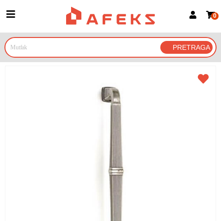
0
Prijava za članove
Prijavite se
Prijavite se Google nalogom