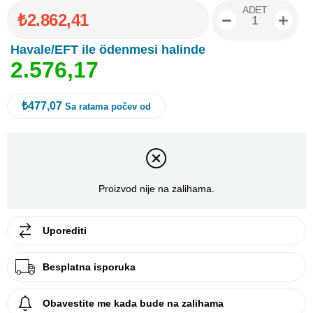
ADET
₺2.862,41
Havale/EFT ile ödenmesi halinde
2
.
5
7
6
,
1
7
₺477,07
Sa ratama počev od
Proizvod nije na zalihama.
Uporediti
Besplatna isporuka
Obavestite me kada bude na zalihama