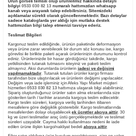
Ürün görseli temsili olup ürünlerimiz hakkında detaylı
bilgiyi
0533 030 82 13
numaralı hattımızdan whatsapp
kanalı veya arayarak talep edebilirsiniz. Sitemizdeki
açıklamalar sürekli olarak güncellenmektedir. Bazı detaylar
sadece kataloglarda yer aldığı için mutlaka destek
hattımızdan bilgi talep etmenizi tavsiye ederiz.
Teslimat Bilgileri
Kargonuz teslim edildiğinde, ürünün paketinde deformasyon
veya ürüne zarar verebilecek bir durum söz konusu ise, kargo
görevlisi ile birlikte paketi açarak ürünlerinizin durumunu kontrol
ediniz. Ürünlerinizde bir hasar gördüğünüz takdirde, kargo
yetkilisinden tutanak tutmasını isteyiniz ve paketi teslim
almayınız. Aksi durumlarda ürünlerin
iadesi ve değişimi
yapılmamaktadır
. Tutanak tutulan ürünler kargo firması
tarafından bize ulaştırılacak ve ürünlerin değişimi yapılacaktır.
Değişim veya iade işleminiz için Afeks Yapı Market müşteri
hizmetleri
0533 030 82 13
hattımıza ulaşarak bilgi alabilirsiniz.
Sipariş oluşturduğunuz ürünler satın alma ekranlarında size
gösterilen tarih / tarihler arasında kargoya teslim edilecektir.
Kargo teslim süreleri, kargoya veriliş tarihinden itibaren
mesafelere göre değişiklik gösterebilir. Kargo teslimatlarında
mesafelerden dolayı oluşabilecek
ek ücretler alıcıya aittir
. 30
kg ve üzeri teslimatlar araç üstü gerçekleşmektedir ve teslimat
süreleri uzayabilir. Cayma hakkı kullanılması nedeni ile iade
edilen ürüne ilişkin kargo/nakliyat bedeli
alıcıya aittir
.
Eğer satın aldığınız ürün kurulum gerektiriyorsa, size en yakın