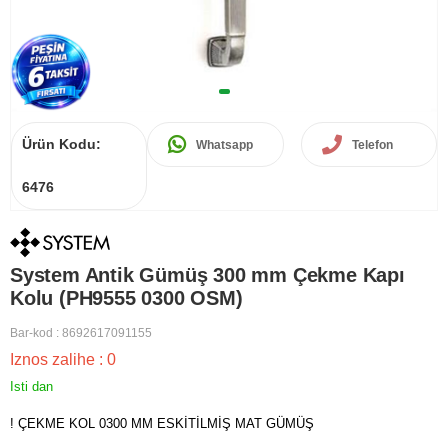
Ürün Kodu:
Whatsapp
Telefon
6476
System Antik Gümüş 300 mm Çekme Kapı
Kolu (PH9555 0300 OSM)
Bar-kod
:
8692617091155
Iznos zalihe
:
0
Isti dan
! ÇEKME KOL 0300 MM ESKİTİLMİŞ MAT GÜMÜŞ