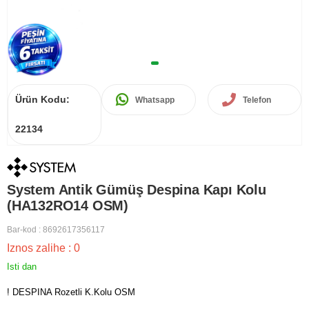
Ürün Kodu:
Whatsapp
Telefon
22134
System Antik Gümüş Despina Kapı Kolu
(HA132RO14 OSM)
Bar-kod
:
8692617356117
Iznos zalihe
:
0
Isti dan
! DESPINA Rozetli K.Kolu OSM