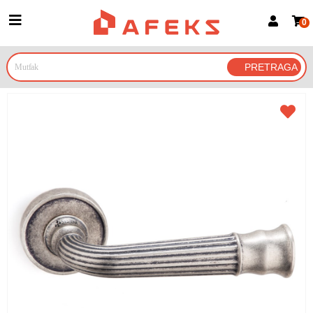
0
Prijava za članove
Prijavite se
Prijavite se Google nalogom