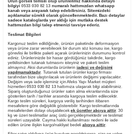
Ürün görseli temsili olup ürünlerimiz hakkında detaylı
bilgiyi
0533 030 82 13
numaralı hattımızdan whatsapp
kanalı veya arayarak talep edebilirsiniz. Sitemizdeki
açıklamalar sürekli olarak güncellenmektedir. Bazı detaylar
sadece kataloglarda yer aldığı için mutlaka destek
hattımızdan bilgi talep etmenizi tavsiye ederiz.
Teslimat Bilgileri
Kargonuz teslim edildiğinde, ürünün paketinde deformasyon
veya ürüne zarar verebilecek bir durum söz konusu ise, kargo
görevlisi ile birlikte paketi açarak ürünlerinizin durumunu kontrol
ediniz. Ürünlerinizde bir hasar gördüğünüz takdirde, kargo
yetkilisinden tutanak tutmasını isteyiniz ve paketi teslim
almayınız. Aksi durumlarda ürünlerin
iadesi ve değişimi
yapılmamaktadır
. Tutanak tutulan ürünler kargo firması
tarafından bize ulaştırılacak ve ürünlerin değişimi yapılacaktır.
Değişim veya iade işleminiz için Afeks Yapı Market müşteri
hizmetleri
0533 030 82 13
hattımıza ulaşarak bilgi alabilirsiniz.
Sipariş oluşturduğunuz ürünler satın alma ekranlarında size
gösterilen tarih / tarihler arasında kargoya teslim edilecektir.
Kargo teslim süreleri, kargoya veriliş tarihinden itibaren
mesafelere göre değişiklik gösterebilir. Kargo teslimatlarında
mesafelerden dolayı oluşabilecek
ek ücretler alıcıya aittir
. 30
kg ve üzeri teslimatlar araç üstü gerçekleşmektedir ve teslimat
süreleri uzayabilir. Cayma hakkı kullanılması nedeni ile iade
edilen ürüne ilişkin kargo/nakliyat bedeli
alıcıya aittir
.
Eğer satın aldığınız ürün kurulum gerektiriyorsa, size en yakın