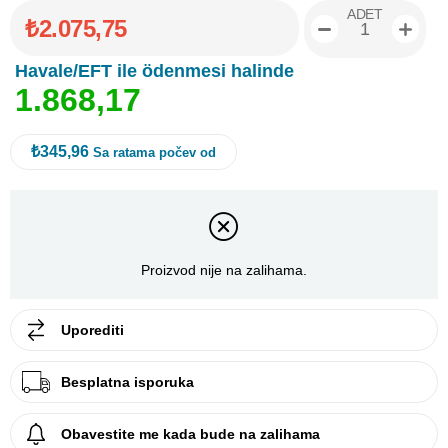
ADET
₺2.075,75
Havale/EFT ile ödenmesi halinde
1
.
8
6
8
,
1
7
₺345,96
Sa ratama počev od
Proizvod nije na zalihama.
Uporediti
Besplatna isporuka
Obavestite me kada bude na zalihama