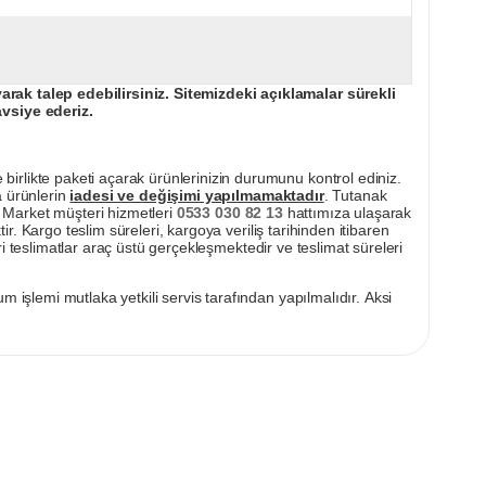
ak talep edebilirsiniz. Sitemizdeki açıklamalar sürekli
avsiye ederiz.
irlikte paketi açarak ürünlerinizin durumunu kontrol ediniz.
a ürünlerin
iadesi ve değişimi yapılmamaktadır
. Tutanak
pı Market müşteri hizmetleri
0533 030 82 13
hattımıza ulaşarak
ir. Kargo teslim süreleri, kargoya veriliş tarihinden itibaren
i teslimatlar araç üstü gerçekleşmektedir ve teslimat süreleri
m işlemi mutlaka yetkili servis tarafından yapılmalıdır. Aksi