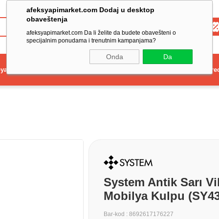
afeksyapimarket.com Dodaj u desktop
obaveštenja
Toptan
afeksyapimarket.com Da li želite da budete obavešteni o
specijalnim ponudama i trenutnim kampanjama?
Onda
Da
ya
Elektrikli El Aleti
Aydınlatma ve Elektrik
Dekorasyon ve Ev Gere
System Antik Sarı 
Mobilya Kulpu (SY4
Bar-kod
:
8692617176227