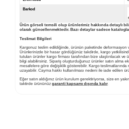
Barkod
Ürün görseli temsili olup ürünlerimiz hakkında detaylı bil
olarak güncellenmektedir. Bazı detaylar sadece kataloglar
Teslimat Bilgileri
Kargonuz teslim edildiğinde, ürünün paketinde deformasyon vey
Ürünlerinizde bir hasar gördüğünüz takdirde, kargo yetkilisind
tutulan ürünler kargo firması tarafından bize ulaştırılacak ve 
bilgi alabilirsiniz. Sipariş oluşturduğunuz ürünler satın alma ek
mesafelere göre değişiklik gösterebilir. Kargo teslimatlarınd
uzayabilir. Cayma hakkı kullanılması nedeni ile iade edilen ürü
Eğer satın aldığınız ürün kurulum gerektiriyorsa, size en yakın
taktirde ürününüz
garanti kapsamı dışında kalır
.