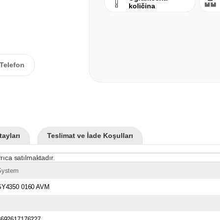
količina
Telefon
ayları
Teslimat ve İade Koşulları
rıca satılmaktadır.
System
SY4350 0160 AVM
8692617176227