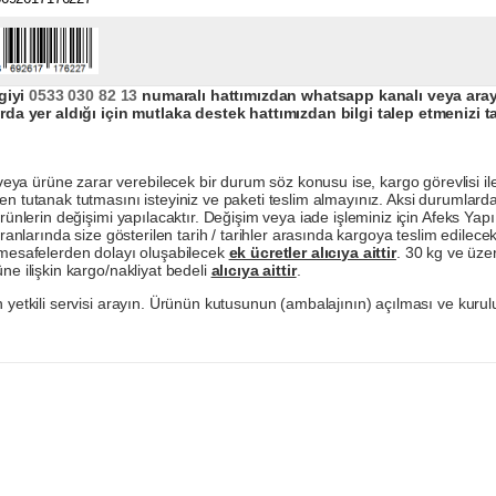
giyi
0533 030 82 13
numaralı hattımızdan whatsapp kanalı veya arayar
da yer aldığı için mutlaka destek hattımızdan bilgi talep etmenizi t
a ürüne zarar verebilecek bir durum söz konusu ise, kargo görevlisi ile b
en tutanak tutmasını isteyiniz ve paketi teslim almayınız. Aksi durumlard
ürünlerin değişimi yapılacaktır. Değişim veya iade işleminiz için Afeks Ya
ranlarında size gösterilen tarih / tarihler arasında kargoya teslim edilecekt
a mesafelerden dolayı oluşabilecek
ek ücretler alıcıya aittir
. 30 kg ve üzer
ne ilişkin kargo/nakliyat bedeli
alıcıya aittir
.
 yetkili servisi arayın. Ürünün kutusunun (ambalajının) açılması ve kurulu