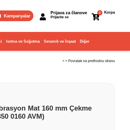
Prijava za članove
Korpa
0
Kampanyalar
Prijavite se
ci
Isıtma ve Soğutma
Seramik ve İnşaat
Diğer
< < Povratak na prethodnu stranu
Vibrasyon Mat 160 mm Çekme
350 0160 AVM)