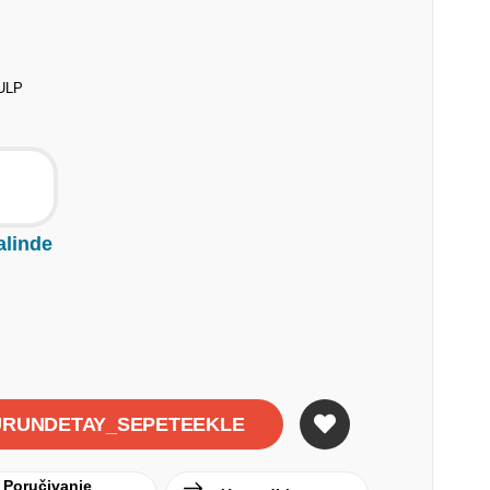
ULP
alinde
Poručivanje