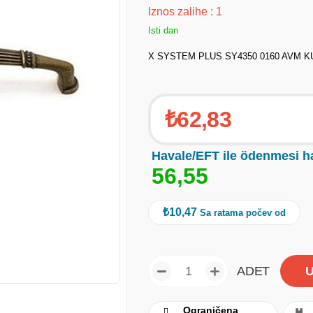
Iznos zalihe
:
1
Isti dan
X SYSTEM PLUS SY4350 0160 AVM K
₺62,83
Havale/EFT ile ödenmesi h
5
6
,
5
5
₺10,47
Sa ratama počev od
ADET
Ograničena