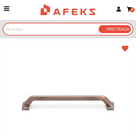
0
Prijava za članove
Prijavite se
Prijavite se Google nalogom