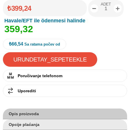
ADET
₺399,24
Havale/EFT ile ödenmesi halinde
3
5
9
,
3
2
₺66,54
Sa ratama počev od
Poručivanje telefonom
Uporediti
Opis proizvoda
Opcije plaćanja