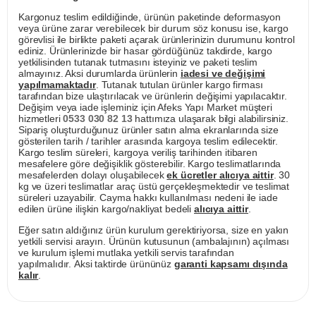
Kargonuz teslim edildiğinde, ürünün paketinde deformasyon
veya ürüne zarar verebilecek bir durum söz konusu ise, kargo
görevlisi ile birlikte paketi açarak ürünlerinizin durumunu kontrol
ediniz. Ürünlerinizde bir hasar gördüğünüz takdirde, kargo
yetkilisinden tutanak tutmasını isteyiniz ve paketi teslim
almayınız. Aksi durumlarda ürünlerin
iadesi ve değişimi
yapılmamaktadır
. Tutanak tutulan ürünler kargo firması
tarafından bize ulaştırılacak ve ürünlerin değişimi yapılacaktır.
Değişim veya iade işleminiz için Afeks Yapı Market müşteri
hizmetleri
0533 030 82 13
hattımıza ulaşarak bilgi alabilirsiniz.
Sipariş oluşturduğunuz ürünler satın alma ekranlarında size
gösterilen tarih / tarihler arasında kargoya teslim edilecektir.
Kargo teslim süreleri, kargoya veriliş tarihinden itibaren
mesafelere göre değişiklik gösterebilir. Kargo teslimatlarında
mesafelerden dolayı oluşabilecek
ek ücretler alıcıya aittir
. 30
kg ve üzeri teslimatlar araç üstü gerçekleşmektedir ve teslimat
süreleri uzayabilir. Cayma hakkı kullanılması nedeni ile iade
edilen ürüne ilişkin kargo/nakliyat bedeli
alıcıya aittir
.
Eğer satın aldığınız ürün kurulum gerektiriyorsa, size en yakın
yetkili servisi arayın. Ürünün kutusunun (ambalajının) açılması
ve kurulum işlemi mutlaka yetkili servis tarafından
yapılmalıdır. Aksi taktirde ürününüz
garanti kapsamı dışında
kalır
.