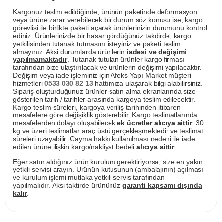
Kargonuz teslim edildiğinde, ürünün paketinde deformasyon
veya ürüne zarar verebilecek bir durum söz konusu ise, kargo
görevlisi ile birlikte paketi açarak ürünlerinizin durumunu kontrol
ediniz. Ürünlerinizde bir hasar gördüğünüz takdirde, kargo
yetkilisinden tutanak tutmasını isteyiniz ve paketi teslim
almayınız. Aksi durumlarda ürünlerin
iadesi ve değişimi
yapılmamaktadır
. Tutanak tutulan ürünler kargo firması
tarafından bize ulaştırılacak ve ürünlerin değişimi yapılacaktır.
Değişim veya iade işleminiz için Afeks Yapı Market müşteri
hizmetleri
0533 030 82 13
hattımıza ulaşarak bilgi alabilirsiniz.
Sipariş oluşturduğunuz ürünler satın alma ekranlarında size
gösterilen tarih / tarihler arasında kargoya teslim edilecektir.
Kargo teslim süreleri, kargoya veriliş tarihinden itibaren
mesafelere göre değişiklik gösterebilir. Kargo teslimatlarında
mesafelerden dolayı oluşabilecek
ek ücretler alıcıya aittir
. 30
kg ve üzeri teslimatlar araç üstü gerçekleşmektedir ve teslimat
süreleri uzayabilir. Cayma hakkı kullanılması nedeni ile iade
edilen ürüne ilişkin kargo/nakliyat bedeli
alıcıya aittir
.
Eğer satın aldığınız ürün kurulum gerektiriyorsa, size en yakın
yetkili servisi arayın. Ürünün kutusunun (ambalajının) açılması
ve kurulum işlemi mutlaka yetkili servis tarafından
yapılmalıdır. Aksi taktirde ürününüz
garanti kapsamı dışında
kalır
.