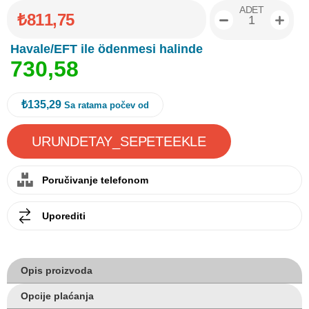
ADET
₺811,75
Havale/EFT ile ödenmesi halinde
7
3
0
,
5
8
₺135,29
Sa ratama počev od
Poručivanje telefonom
Uporediti
Opis proizvoda
Opcije plaćanja