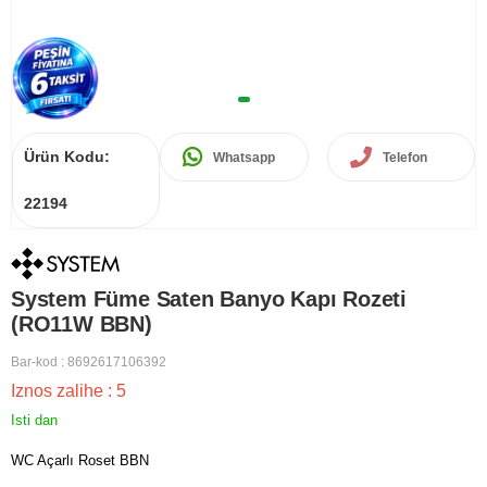
Ürün Kodu:
Whatsapp
Telefon
22194
System Füme Saten Banyo Kapı Rozeti
(RO11W BBN)
Bar-kod
:
8692617106392
Iznos zalihe
:
5
Isti dan
WC Açarlı Roset BBN