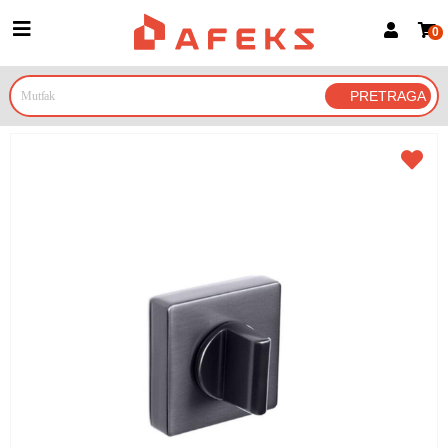
0
Prijava za članove
Prijavite se
Prijavite se Google nalogom