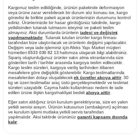
Kargonuz teslim edildiğinde, ürünün paketinde deformasyon
veya ürüne zarar verebilecek bir durum söz konusu ise, kargo
görevlisi ile birlikte paketi açarak ürünlerinizin durumunu kontrol
ediniz. Ürünlerinizde bir hasar gördüğünüz takdirde, kargo
yetkilisinden tutanak tutmasını isteyiniz ve paketi teslim
almayınız. Aksi durumlarda ürünlerin
iadesi ve değişimi
yapılmamaktadır
. Tutanak tutulan ürünler kargo firması
tarafından bize ulaştırılacak ve ürünlerin değişimi yapılacaktır.
Değişim veya iade işleminiz için Afeks Yapı Market müşteri
hizmetleri
0533 030 82 13
hattımıza ulaşarak bilgi alabilirsiniz.
Sipariş oluşturduğunuz ürünler satın alma ekranlarında size
gösterilen tarih / tarihler arasında kargoya teslim edilecektir.
Kargo teslim süreleri, kargoya veriliş tarihinden itibaren
mesafelere göre değişiklik gösterebilir. Kargo teslimatlarında
mesafelerden dolayı oluşabilecek
ek ücretler alıcıya aittir
. 30
kg ve üzeri teslimatlar araç üstü gerçekleşmektedir ve teslimat
süreleri uzayabilir. Cayma hakkı kullanılması nedeni ile iade
edilen ürüne ilişkin kargo/nakliyat bedeli
alıcıya aittir
.
Eğer satın aldığınız ürün kurulum gerektiriyorsa, size en yakın
yetkili servisi arayın. Ürünün kutusunun (ambalajının) açılması
ve kurulum işlemi mutlaka yetkili servis tarafından
yapılmalıdır. Aksi taktirde ürününüz
garanti kapsamı dışında
kalır
.