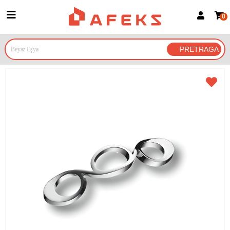
0
Prijava za članove
Prijavite se
Prijavite se Google nalogom