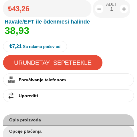
ADET
₺43,26
Havale/EFT ile ödenmesi halinde
3
8
,
9
3
₺7,21
Sa ratama počev od
Poručivanje telefonom
Uporediti
Opis proizvoda
Opcije plaćanja