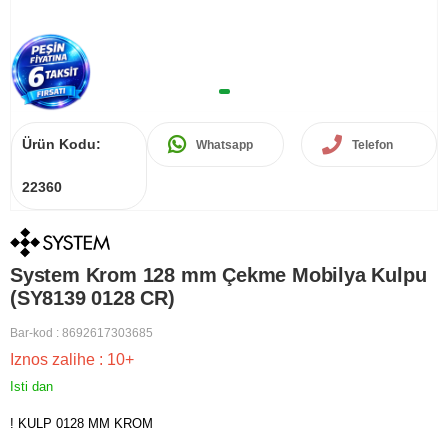
Ürün Kodu:
Whatsapp
Telefon
22360
System Krom 128 mm Çekme Mobilya Kulpu
(SY8139 0128 CR)
Bar-kod
:
8692617303685
Iznos zalihe
:
10+
Isti dan
! KULP 0128 MM KROM